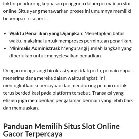
faktor pendorong kepuasan pengguna dalam permainan slot
online. Situs yang menawarkan proses ini umumnya memiliki
beberapa ciri seperti:
Waktu Penarikan yang Dijanjikan
: Menetapkan batas
waktu maksimal untuk memproses permintaan penarikan.
Minimalis Administrasi
: Mengurangi jumlah langkah yang
diperlukan untuk menyelesaikan penarikan.
Dengan mengurangi birokrasi yang tidak perlu, pemain dapat
menerima dana mereka dalam waktu singkat. Ini
meningkatkan kepercayaan dan mendorong pemain untuk
terus berdedikasi pada platform tersebut. Transaksi yang
efisien juga memberikan pengalaman bermain yang lebih baik
dan memuaskan.
Panduan Memilih Situs Slot Online
Gacor Terpercaya