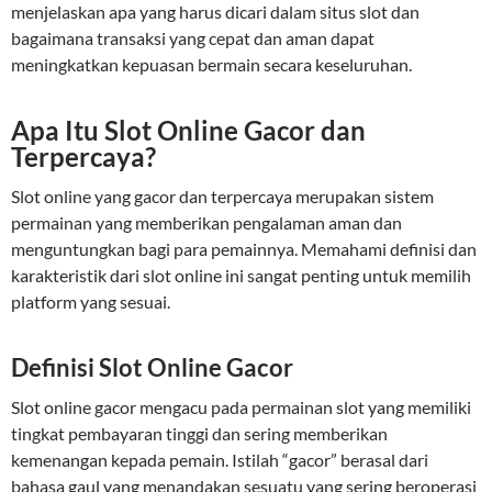
menjelaskan apa yang harus dicari dalam situs slot dan
bagaimana transaksi yang cepat dan aman dapat
meningkatkan kepuasan bermain secara keseluruhan.
Apa Itu Slot Online Gacor dan
Terpercaya?
Slot online yang gacor dan terpercaya merupakan sistem
permainan yang memberikan pengalaman aman dan
menguntungkan bagi para pemainnya. Memahami definisi dan
karakteristik dari slot online ini sangat penting untuk memilih
platform yang sesuai.
Definisi Slot Online Gacor
Slot online gacor mengacu pada permainan slot yang memiliki
tingkat pembayaran tinggi dan sering memberikan
kemenangan kepada pemain. Istilah “gacor” berasal dari
bahasa gaul yang menandakan sesuatu yang sering beroperasi