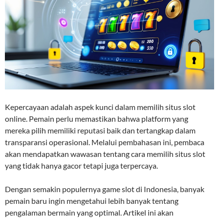
Kepercayaan adalah aspek kunci dalam memilih situs slot
online. Pemain perlu memastikan bahwa platform yang
mereka pilih memiliki reputasi baik dan tertangkap dalam
transparansi operasional. Melalui pembahasan ini, pembaca
akan mendapatkan wawasan tentang cara memilih situs slot
yang tidak hanya gacor tetapi juga terpercaya.
Dengan semakin populernya game slot di Indonesia, banyak
pemain baru ingin mengetahui lebih banyak tentang
pengalaman bermain yang optimal. Artikel ini akan