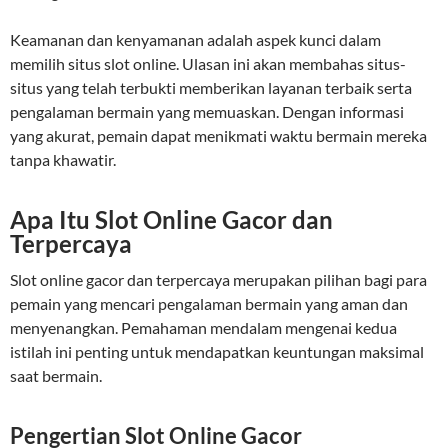
Keamanan dan kenyamanan adalah aspek kunci dalam
memilih situs slot online. Ulasan ini akan membahas situs-
situs yang telah terbukti memberikan layanan terbaik serta
pengalaman bermain yang memuaskan. Dengan informasi
yang akurat, pemain dapat menikmati waktu bermain mereka
tanpa khawatir.
Apa Itu Slot Online Gacor dan
Terpercaya
Slot online gacor dan terpercaya merupakan pilihan bagi para
pemain yang mencari pengalaman bermain yang aman dan
menyenangkan. Pemahaman mendalam mengenai kedua
istilah ini penting untuk mendapatkan keuntungan maksimal
saat bermain.
Pengertian Slot Online Gacor