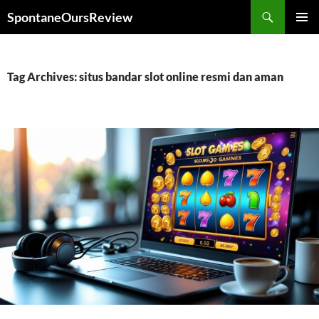
Search
SpontaneOursReview
SKIP
PRIMAR
TO
MENU
CONTENT
Tag Archives: situs bandar slot online resmi dan aman