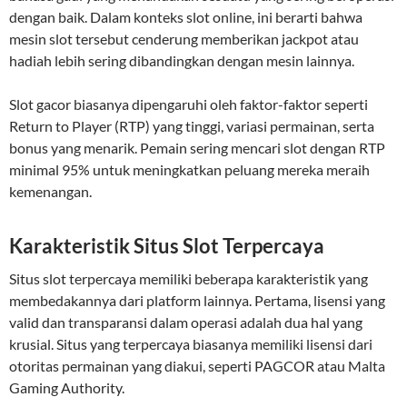
dengan baik. Dalam konteks slot online, ini berarti bahwa
mesin slot tersebut cenderung memberikan jackpot atau
hadiah lebih sering dibandingkan dengan mesin lainnya.
Slot gacor biasanya dipengaruhi oleh faktor-faktor seperti
Return to Player (RTP) yang tinggi, variasi permainan, serta
bonus yang menarik. Pemain sering mencari slot dengan RTP
minimal 95% untuk meningkatkan peluang mereka meraih
kemenangan.
Karakteristik Situs Slot Terpercaya
Situs slot terpercaya memiliki beberapa karakteristik yang
membedakannya dari platform lainnya. Pertama, lisensi yang
valid dan transparansi dalam operasi adalah dua hal yang
krusial. Situs yang terpercaya biasanya memiliki lisensi dari
otoritas permainan yang diakui, seperti PAGCOR atau Malta
Gaming Authority.