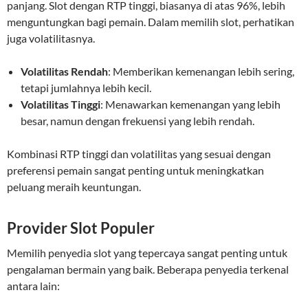
panjang. Slot dengan RTP tinggi, biasanya di atas 96%, lebih
menguntungkan bagi pemain. Dalam memilih slot, perhatikan
juga volatilitasnya.
Volatilitas Rendah
: Memberikan kemenangan lebih sering,
tetapi jumlahnya lebih kecil.
Volatilitas Tinggi
: Menawarkan kemenangan yang lebih
besar, namun dengan frekuensi yang lebih rendah.
Kombinasi RTP tinggi dan volatilitas yang sesuai dengan
preferensi pemain sangat penting untuk meningkatkan
peluang meraih keuntungan.
Provider Slot Populer
Memilih penyedia slot yang tepercaya sangat penting untuk
pengalaman bermain yang baik. Beberapa penyedia terkenal
antara lain: