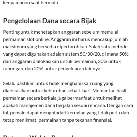
kenyamanan saat bermain.
Pengelolaan Dana secara Bijak
Penting untuk menetapkan anggaran sebelum memulai
permainan slot online. Anggaran ini harus mencakup jumlah
maksimum yang bersedia dipertaruhkan. Salah satu metode
yang dapat digunakan adalah sistem 50/30/20, di mana 50%
dari anggaran dialokasikan untuk permainan, 30% untuk
tabungan, dan 20% untuk pengeluaran lainnya.
Selalu pastikan untuk tidak menghabiskan uang yang
dialokasikan untuk kebutuhan sehari-hari. Memantau hasil
permainan secara berkala juga bermanfaat untuk melihat
apakah manajemen dana berjalan sesuai rencana. Dengan cara
ini, pemain dapat menghindari kerugian yang tidak perlu dan
tetap menikmati permainan tanpa tekanan finansial.