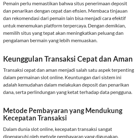
Pemain perlu memastikan bahwa situs penerimaan deposit
dan penarikan dengan cepat dan efisien. Membaca tinjauan
dan rekomendasi dari pemain lain bisa menjadi cara efektif
untuk menemukan platform terpercaya. Dengan demikian,
memilih situs yang tepat akan meningkatkan peluang dan
pengalaman bermain yang lebih memuaskan.
Keunggulan Transaksi Cepat dan Aman
Transaksi cepat dan aman menjadi salah satu aspek terpenting
dalam permainan slot online. Keuntungan dari sistem ini
adalah kemudahan dalam melakukan deposit dan penarikan
dana, serta perlindungan yang ketat terhadap data pengguna.
Metode Pembayaran yang Mendukung
Kecepatan Transaksi
Dalam dunia slot online, kecepatan transaksi sangat
dipengaruhi oleh metode pembayaran yang digunakan.