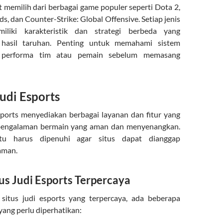
 memilih dari berbagai game populer seperti Dota 2,
s, dan Counter-Strike: Global Offensive. Setiap jenis
iliki karakteristik dan strategi berbeda yang
hasil taruhan. Penting untuk memahami sistem
n performa tim atau pemain sebelum memasang
udi Esports
sports menyediakan berbagai layanan dan fitur yang
pengalaman bermain yang aman dan menyenangkan.
entu harus dipenuhi agar situs dapat dianggap
aman.
tus Judi Esports Terpercaya
 situs judi esports yang terpercaya, ada beberapa
 yang perlu diperhatikan: