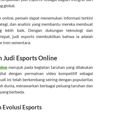
g global.
m online, pemain dapat menemukan informasi terkini
rategi, dan analisis yang membantu mereka membuat
g lebih baik. Dengan dukungan teknologi dan
 tepat, judi esports membuktikan bahwa ia adalah
ar tren sementara.
 Judi Esports Online
line
merujuk pada kegiatan taruhan yang dilakukan
gital dengan permainan video kompetitif sebagai
judi ini telah berkembang seiring dengan popularitas
ruh dunia, menawarkan berbagai peluang taruhan dan
 yang berbeda.
n Evolusi Esports