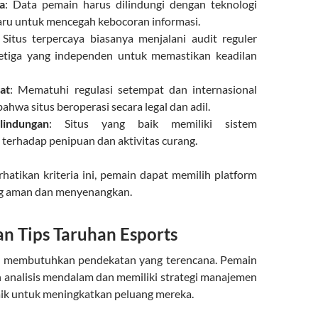
a
: Data pemain harus dilindungi dengan teknologi
baru untuk mencegah kebocoran informasi.
 Situs terpercaya biasanya menjalani audit reguler
ketiga yang independen untuk memastikan keadilan
at
: Mematuhi regulasi setempat dan internasional
hwa situs beroperasi secara legal dan adil.
lindungan
: Situs yang baik memiliki sistem
 terhadap penipuan dan aktivitas curang.
tikan kriteria ini, pemain dapat memilih platform
ng aman dan menyenangkan.
an Tips Taruhan Esports
s membutuhkan pendekatan yang terencana. Pemain
 analisis mendalam dan memiliki strategi manajemen
aik untuk meningkatkan peluang mereka.