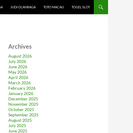
SA
JUDI OLAHRAGA
TOTO MACAU
TOGEL SLOT
Archives
August 2026
July 2026
June 2026
May 2026
April 2026
March 2026
February 2026
January 2026
December 2025
November 2025
October 2025
September 2025
August 2025
July 2025
June 2025