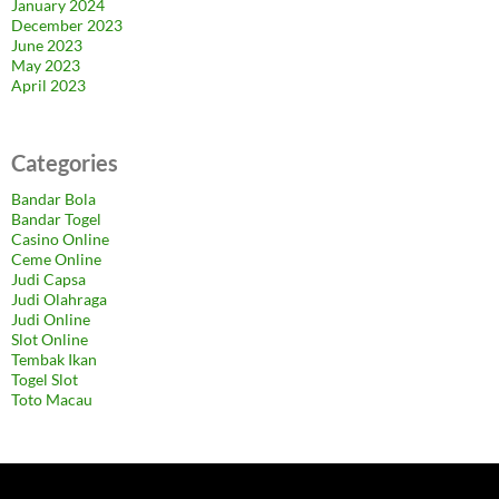
January 2024
December 2023
June 2023
May 2023
April 2023
Categories
Bandar Bola
Bandar Togel
Casino Online
Ceme Online
Judi Capsa
Judi Olahraga
Judi Online
Slot Online
Tembak Ikan
Togel Slot
Toto Macau