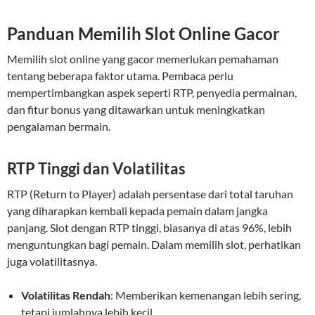
Panduan Memilih Slot Online Gacor
Memilih slot online yang gacor memerlukan pemahaman
tentang beberapa faktor utama. Pembaca perlu
mempertimbangkan aspek seperti RTP, penyedia permainan,
dan fitur bonus yang ditawarkan untuk meningkatkan
pengalaman bermain.
RTP Tinggi dan Volatilitas
RTP (Return to Player) adalah persentase dari total taruhan
yang diharapkan kembali kepada pemain dalam jangka
panjang. Slot dengan RTP tinggi, biasanya di atas 96%, lebih
menguntungkan bagi pemain. Dalam memilih slot, perhatikan
juga volatilitasnya.
Volatilitas Rendah
: Memberikan kemenangan lebih sering,
tetapi jumlahnya lebih kecil.