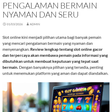
PENGALAMAN BERMAIN
NYAMAN DAN SERU
01/03/2026
ADMIN
Slot online kini menjadi pilihan utama bagi banyak pemain
yang mencari pengalaman bermain yang nyaman dan
menyenangkan.
Review lengkap tentang slot online gacor
dan terpercaya akan membawa pemain pada informasi yang
dibutuhkan untuk membuat keputusan yang tepat saat
bermain.
Dengan banyaknya pilihan yang tersedia, penting
untuk menemukan platform yang aman dan dapat diandalkan.