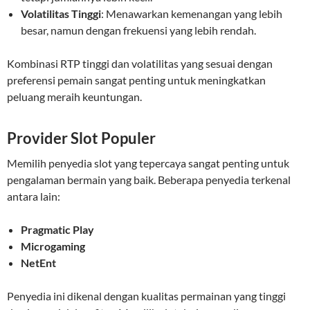
Volatilitas Tinggi
: Menawarkan kemenangan yang lebih
besar, namun dengan frekuensi yang lebih rendah.
Kombinasi RTP tinggi dan volatilitas yang sesuai dengan
preferensi pemain sangat penting untuk meningkatkan
peluang meraih keuntungan.
Provider Slot Populer
Memilih penyedia slot yang tepercaya sangat penting untuk
pengalaman bermain yang baik. Beberapa penyedia terkenal
antara lain:
Pragmatic Play
Microgaming
NetEnt
Penyedia ini dikenal dengan kualitas permainan yang tinggi