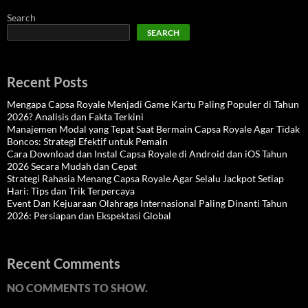
Search
SEARCH
Recent Posts
Mengapa Capsa Royale Menjadi Game Kartu Paling Populer di Tahun
2026? Analisis dan Fakta Terkini
Manajemen Modal yang Tepat Saat Bermain Capsa Royale Agar Tidak
Boncos: Strategi Efektif untuk Pemain
Cara Download dan Instal Capsa Royale di Android dan iOS Tahun
2026 Secara Mudah dan Cepat
Strategi Rahasia Menang Capsa Royale Agar Selalu Jackpot Setiap
Hari: Tips dan Trik Terpercaya
Event Dan Kejuaraan Olahraga Internasional Paling Dinanti Tahun
2026: Persiapan dan Ekspektasi Global
Recent Comments
NO COMMENTS TO SHOW.