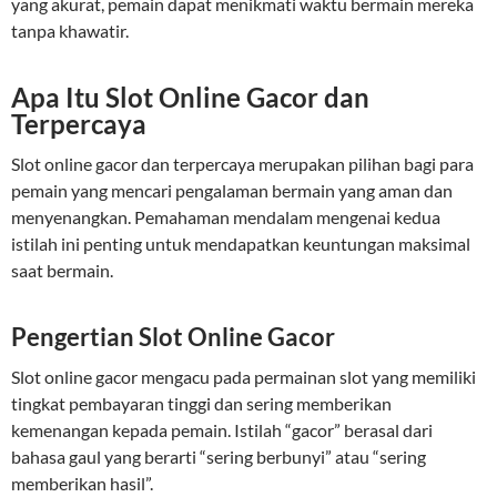
yang akurat, pemain dapat menikmati waktu bermain mereka
tanpa khawatir.
Apa Itu Slot Online Gacor dan
Terpercaya
Slot online gacor dan terpercaya merupakan pilihan bagi para
pemain yang mencari pengalaman bermain yang aman dan
menyenangkan. Pemahaman mendalam mengenai kedua
istilah ini penting untuk mendapatkan keuntungan maksimal
saat bermain.
Pengertian Slot Online Gacor
Slot online gacor mengacu pada permainan slot yang memiliki
tingkat pembayaran tinggi dan sering memberikan
kemenangan kepada pemain. Istilah “gacor” berasal dari
bahasa gaul yang berarti “sering berbunyi” atau “sering
memberikan hasil”.