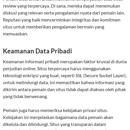
review yang terpercaya. Di sana, mereka dapat menemukan
diskusi yang relevan serta pengalaman nyata dari pemain lain.
Reputasi yang baik mencerminkan integritas dan komitmen
situs untuk memberikan pengalaman bermain yang
memuaskan.
Keamanan Data Pribadi
Keamanan informasi pribadi merupakan faktor krusial di dunia
perjudian online. Situs terpercaya harus menggunakan
teknologi enkripsi yang kuat, seperti SSL (Secure Socket Layer),
untuk melindungi data. Ini memastikan bahwa informasi yang
dikirim antara pemain dan situs tidak dapat diakses oleh pihak
yang tidak berwenang.
Pemain juga harus memeriksa kebijakan privasi situs.
Kebijakan ini menjelaskan bagaimana data pemain akan
dikelola dan dilindungi. Situs yang transparan dalam