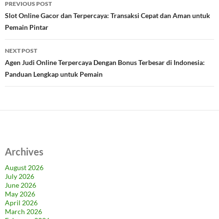
PREVIOUS POST
navigation
Slot Online Gacor dan Terpercaya: Transaksi Cepat dan Aman untuk
Pemain Pintar
NEXT POST
Agen Judi Online Terpercaya Dengan Bonus Terbesar di Indonesia:
Panduan Lengkap untuk Pemain
Archives
August 2026
July 2026
June 2026
May 2026
April 2026
March 2026