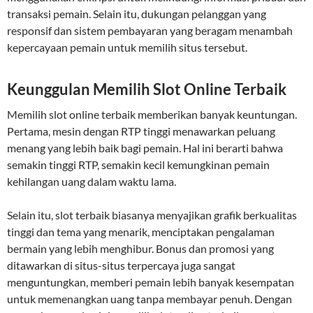
transaksi pemain. Selain itu, dukungan pelanggan yang
responsif dan sistem pembayaran yang beragam menambah
kepercayaan pemain untuk memilih situs tersebut.
Keunggulan Memilih Slot Online Terbaik
Memilih slot online terbaik memberikan banyak keuntungan.
Pertama, mesin dengan RTP tinggi menawarkan peluang
menang yang lebih baik bagi pemain. Hal ini berarti bahwa
semakin tinggi RTP, semakin kecil kemungkinan pemain
kehilangan uang dalam waktu lama.
Selain itu, slot terbaik biasanya menyajikan grafik berkualitas
tinggi dan tema yang menarik, menciptakan pengalaman
bermain yang lebih menghibur. Bonus dan promosi yang
ditawarkan di situs-situs terpercaya juga sangat
menguntungkan, memberi pemain lebih banyak kesempatan
untuk memenangkan uang tanpa membayar penuh. Dengan