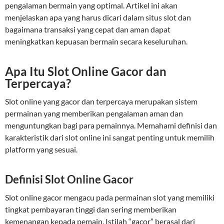
pengalaman bermain yang optimal. Artikel ini akan
menjelaskan apa yang harus dicari dalam situs slot dan
bagaimana transaksi yang cepat dan aman dapat
meningkatkan kepuasan bermain secara keseluruhan.
Apa Itu Slot Online Gacor dan
Terpercaya?
Slot online yang gacor dan terpercaya merupakan sistem
permainan yang memberikan pengalaman aman dan
menguntungkan bagi para pemainnya. Memahami definisi dan
karakteristik dari slot online ini sangat penting untuk memilih
platform yang sesuai.
Definisi Slot Online Gacor
Slot online gacor mengacu pada permainan slot yang memiliki
tingkat pembayaran tinggi dan sering memberikan
kemenangan kepada pemain. Istilah “gacor” berasal dari