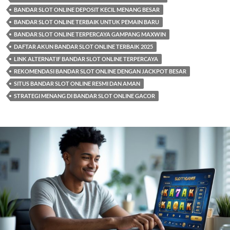
BANDAR SLOT ONLINE DEPOSIT KECIL MENANG BESAR
BANDAR SLOT ONLINE TERBAIK UNTUK PEMAIN BARU
BANDAR SLOT ONLINE TERPERCAYA GAMPANG MAXWIN
DAFTAR AKUN BANDAR SLOT ONLINE TERBAIK 2025
LINK ALTERNATIF BANDAR SLOT ONLINE TERPERCAYA
REKOMENDASI BANDAR SLOT ONLINE DENGAN JACKPOT BESAR
SITUS BANDAR SLOT ONLINE RESMI DAN AMAN
STRATEGI MENANG DI BANDAR SLOT ONLINE GACOR