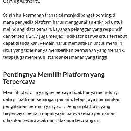
Gaming Authority.
Selain itu, keamanan transaksi menjadi sangat penting, di
mana penyedia platform harus menggunakan enkripsi untuk
melindungi data pemain. Layanan pelanggan yang responsif
dan tersedia 24/7 juga menjadi indikator bahwa situs tersebut
dapat diandalkan. Pemain harus memastikan untuk memilih
situs yang tidak hanya memberikan permainan yang menarik,
tetapi juga memenuhi standar keamanan yang tinggi.
Pentingnya Memilih Platform yang
Terpercaya
Memilih platform yang terpercaya tidak hanya melindungi
data pribadi dan keuangan pemain, tetapi juga memastikan
pengalaman bermain yang adil. Dengan platform yang
terpercaya, pemain dapat yakin bahwa setiap permainan
dilakukan secara acak dan tidak ada kecurangan.