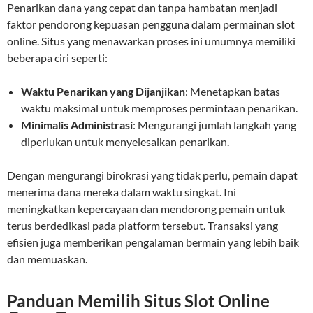
Penarikan dana yang cepat dan tanpa hambatan menjadi
faktor pendorong kepuasan pengguna dalam permainan slot
online. Situs yang menawarkan proses ini umumnya memiliki
beberapa ciri seperti:
Waktu Penarikan yang Dijanjikan
: Menetapkan batas
waktu maksimal untuk memproses permintaan penarikan.
Minimalis Administrasi
: Mengurangi jumlah langkah yang
diperlukan untuk menyelesaikan penarikan.
Dengan mengurangi birokrasi yang tidak perlu, pemain dapat
menerima dana mereka dalam waktu singkat. Ini
meningkatkan kepercayaan dan mendorong pemain untuk
terus berdedikasi pada platform tersebut. Transaksi yang
efisien juga memberikan pengalaman bermain yang lebih baik
dan memuaskan.
Panduan Memilih Situs Slot Online