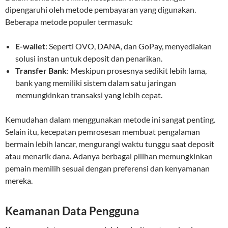
dipengaruhi oleh metode pembayaran yang digunakan.
Beberapa metode populer termasuk:
E-wallet
: Seperti OVO, DANA, dan GoPay, menyediakan
solusi instan untuk deposit dan penarikan.
Transfer Bank
: Meskipun prosesnya sedikit lebih lama,
bank yang memiliki sistem dalam satu jaringan
memungkinkan transaksi yang lebih cepat.
Kemudahan dalam menggunakan metode ini sangat penting.
Selain itu, kecepatan pemrosesan membuat pengalaman
bermain lebih lancar, mengurangi waktu tunggu saat deposit
atau menarik dana. Adanya berbagai pilihan memungkinkan
pemain memilih sesuai dengan preferensi dan kenyamanan
mereka.
Keamanan Data Pengguna