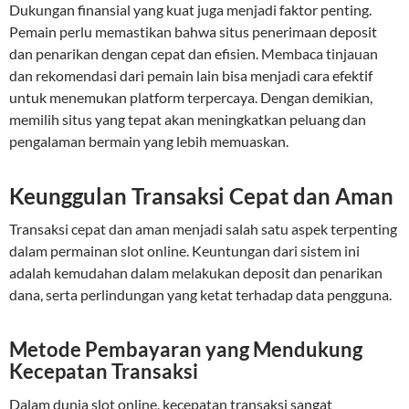
Dukungan finansial yang kuat juga menjadi faktor penting.
Pemain perlu memastikan bahwa situs penerimaan deposit
dan penarikan dengan cepat dan efisien. Membaca tinjauan
dan rekomendasi dari pemain lain bisa menjadi cara efektif
untuk menemukan platform terpercaya. Dengan demikian,
memilih situs yang tepat akan meningkatkan peluang dan
pengalaman bermain yang lebih memuaskan.
Keunggulan Transaksi Cepat dan Aman
Transaksi cepat dan aman menjadi salah satu aspek terpenting
dalam permainan slot online. Keuntungan dari sistem ini
adalah kemudahan dalam melakukan deposit dan penarikan
dana, serta perlindungan yang ketat terhadap data pengguna.
Metode Pembayaran yang Mendukung
Kecepatan Transaksi
Dalam dunia slot online, kecepatan transaksi sangat