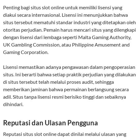
Penting bagi situs slot online untuk memiliki lisensi yang
diakui secara internasional. Lisensi ini menunjukkan bahwa
situs tersebut mematuhi standar industri yang ditetapkan oleh
otoritas perjudian. Pemain harus mencari situs yang dilengkapi
dengan lisensi dari lembaga seperti Malta Gaming Authority,
UK Gambling Commission, atau Philippine Amusement and
Gaming Corporation.
Lisensi memastikan adanya pengawasan dalam pengoperasian
situs. Ini berarti bahwa setiap praktik perjudian yang dilakukan
di situs tersebut telah melalui proses audit, sehingga
memberikan jaminan bahwa permainan berlangsung secara
adil. Situs tanpa lisensi resmi berisiko tinggi dan sebaiknya
dihindari.
Reputasi dan Ulasan Pengguna
Reputasi situs slot online dapat dinilai melalui ulasan yang