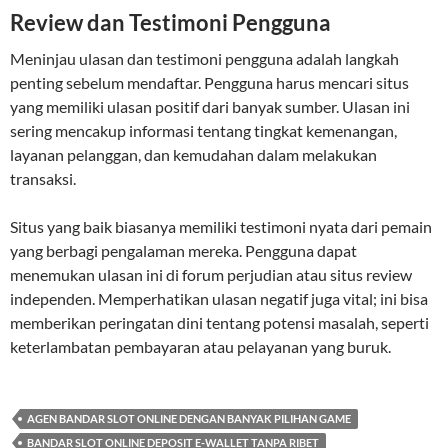
Review dan Testimoni Pengguna
Meninjau ulasan dan testimoni pengguna adalah langkah
penting sebelum mendaftar. Pengguna harus mencari situs
yang memiliki ulasan positif dari banyak sumber. Ulasan ini
sering mencakup informasi tentang tingkat kemenangan,
layanan pelanggan, dan kemudahan dalam melakukan
transaksi.
Situs yang baik biasanya memiliki testimoni nyata dari pemain
yang berbagi pengalaman mereka. Pengguna dapat
menemukan ulasan ini di forum perjudian atau situs review
independen. Memperhatikan ulasan negatif juga vital; ini bisa
memberikan peringatan dini tentang potensi masalah, seperti
keterlambatan pembayaran atau pelayanan yang buruk.
AGEN BANDAR SLOT ONLINE DENGAN BANYAK PILIHAN GAME
BANDAR SLOT ONLINE DEPOSIT E-WALLET TANPA RIBET