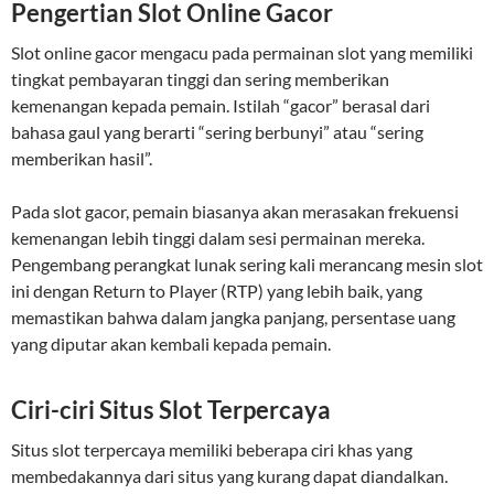
Pengertian Slot Online Gacor
Slot online gacor mengacu pada permainan slot yang memiliki
tingkat pembayaran tinggi dan sering memberikan
kemenangan kepada pemain. Istilah “gacor” berasal dari
bahasa gaul yang berarti “sering berbunyi” atau “sering
memberikan hasil”.
Pada slot gacor, pemain biasanya akan merasakan frekuensi
kemenangan lebih tinggi dalam sesi permainan mereka.
Pengembang perangkat lunak sering kali merancang mesin slot
ini dengan Return to Player (RTP) yang lebih baik, yang
memastikan bahwa dalam jangka panjang, persentase uang
yang diputar akan kembali kepada pemain.
Ciri-ciri Situs Slot Terpercaya
Situs slot terpercaya memiliki beberapa ciri khas yang
membedakannya dari situs yang kurang dapat diandalkan.