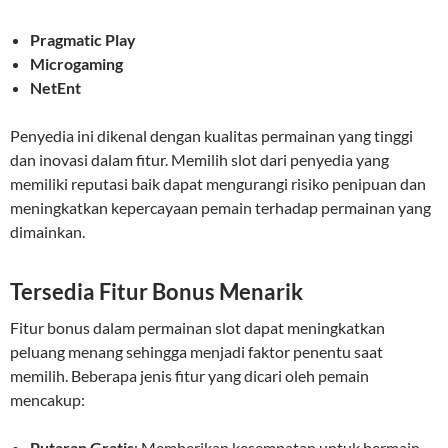
Pragmatic Play
Microgaming
NetEnt
Penyedia ini dikenal dengan kualitas permainan yang tinggi
dan inovasi dalam fitur. Memilih slot dari penyedia yang
memiliki reputasi baik dapat mengurangi risiko penipuan dan
meningkatkan kepercayaan pemain terhadap permainan yang
dimainkan.
Tersedia Fitur Bonus Menarik
Fitur bonus dalam permainan slot dapat meningkatkan
peluang menang sehingga menjadi faktor penentu saat
memilih. Beberapa jenis fitur yang dicari oleh pemain
mencakup:
Putaran Gratis
: Memberikan kesempatan untuk bermain