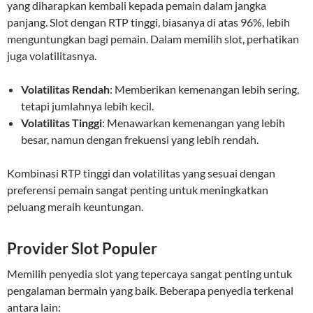
yang diharapkan kembali kepada pemain dalam jangka
panjang. Slot dengan RTP tinggi, biasanya di atas 96%, lebih
menguntungkan bagi pemain. Dalam memilih slot, perhatikan
juga volatilitasnya.
Volatilitas Rendah
: Memberikan kemenangan lebih sering,
tetapi jumlahnya lebih kecil.
Volatilitas Tinggi
: Menawarkan kemenangan yang lebih
besar, namun dengan frekuensi yang lebih rendah.
Kombinasi RTP tinggi dan volatilitas yang sesuai dengan
preferensi pemain sangat penting untuk meningkatkan
peluang meraih keuntungan.
Provider Slot Populer
Memilih penyedia slot yang tepercaya sangat penting untuk
pengalaman bermain yang baik. Beberapa penyedia terkenal
antara lain: