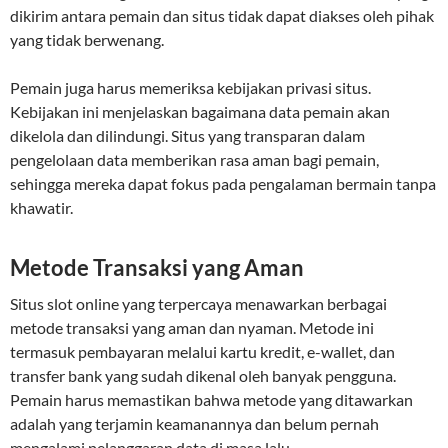
dikirim antara pemain dan situs tidak dapat diakses oleh pihak
yang tidak berwenang.
Pemain juga harus memeriksa kebijakan privasi situs.
Kebijakan ini menjelaskan bagaimana data pemain akan
dikelola dan dilindungi. Situs yang transparan dalam
pengelolaan data memberikan rasa aman bagi pemain,
sehingga mereka dapat fokus pada pengalaman bermain tanpa
khawatir.
Metode Transaksi yang Aman
Situs slot online yang terpercaya menawarkan berbagai
metode transaksi yang aman dan nyaman. Metode ini
termasuk pembayaran melalui kartu kredit, e-wallet, dan
transfer bank yang sudah dikenal oleh banyak pengguna.
Pemain harus memastikan bahwa metode yang ditawarkan
adalah yang terjamin keamanannya dan belum pernah
mengalami pelanggaran data di masa lalu.