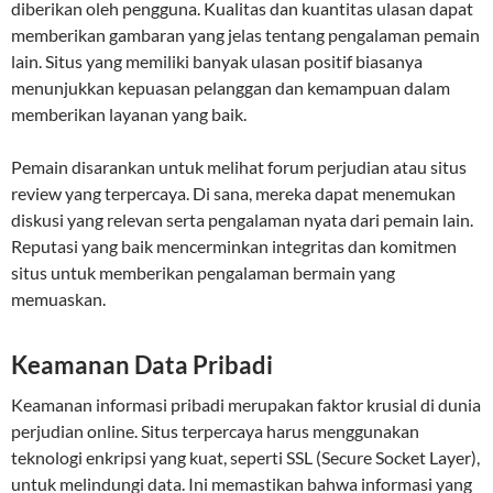
diberikan oleh pengguna. Kualitas dan kuantitas ulasan dapat
memberikan gambaran yang jelas tentang pengalaman pemain
lain. Situs yang memiliki banyak ulasan positif biasanya
menunjukkan kepuasan pelanggan dan kemampuan dalam
memberikan layanan yang baik.
Pemain disarankan untuk melihat forum perjudian atau situs
review yang terpercaya. Di sana, mereka dapat menemukan
diskusi yang relevan serta pengalaman nyata dari pemain lain.
Reputasi yang baik mencerminkan integritas dan komitmen
situs untuk memberikan pengalaman bermain yang
memuaskan.
Keamanan Data Pribadi
Keamanan informasi pribadi merupakan faktor krusial di dunia
perjudian online. Situs terpercaya harus menggunakan
teknologi enkripsi yang kuat, seperti SSL (Secure Socket Layer),
untuk melindungi data. Ini memastikan bahwa informasi yang