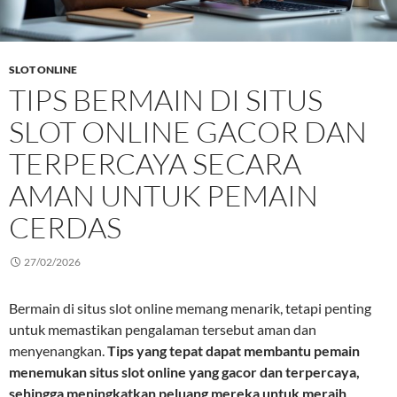
SLOT ONLINE
TIPS BERMAIN DI SITUS
SLOT ONLINE GACOR DAN
TERPERCAYA SECARA
AMAN UNTUK PEMAIN
CERDAS
27/02/2026
Bermain di situs slot online memang menarik, tetapi penting
untuk memastikan pengalaman tersebut aman dan
menyenangkan.
Tips yang tepat dapat membantu pemain
menemukan situs slot online yang gacor dan terpercaya,
sehingga meningkatkan peluang mereka untuk meraih