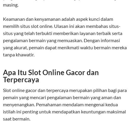
masing.
Keamanan dan kenyamanan adalah aspek kunci dalam
memilih situs slot online. Ulasan ini akan membahas situs-
situs yang telah terbukti memberikan layanan terbaik serta
pengalaman bermain yang memuaskan. Dengan informasi
yang akurat, pemain dapat menikmati waktu bermain mereka
tanpa khawatir.
Apa Itu Slot Online Gacor dan
Terpercaya
Slot online gacor dan terpercaya merupakan pilihan bagi para
pemain yang mencari pengalaman bermain yang aman dan
menyenangkan. Pemahaman mendalam mengenai kedua
istilah ini penting untuk mendapatkan keuntungan maksimal
saat bermain.