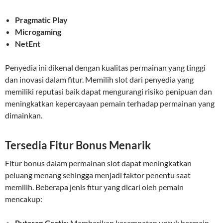
Pragmatic Play
Microgaming
NetEnt
Penyedia ini dikenal dengan kualitas permainan yang tinggi
dan inovasi dalam fitur. Memilih slot dari penyedia yang
memiliki reputasi baik dapat mengurangi risiko penipuan dan
meningkatkan kepercayaan pemain terhadap permainan yang
dimainkan.
Tersedia Fitur Bonus Menarik
Fitur bonus dalam permainan slot dapat meningkatkan
peluang menang sehingga menjadi faktor penentu saat
memilih. Beberapa jenis fitur yang dicari oleh pemain
mencakup:
Putaran Gratis
: Memberikan kesempatan untuk bermain