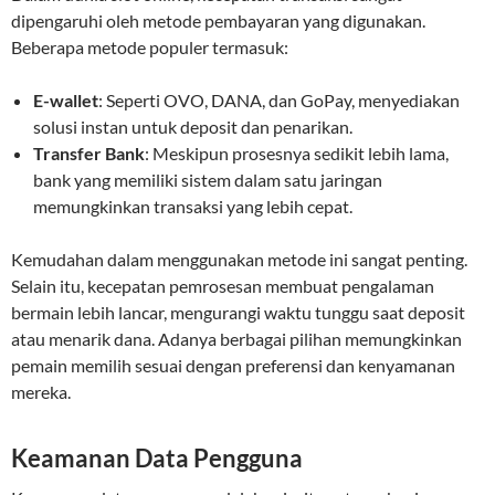
dipengaruhi oleh metode pembayaran yang digunakan.
Beberapa metode populer termasuk:
E-wallet
: Seperti OVO, DANA, dan GoPay, menyediakan
solusi instan untuk deposit dan penarikan.
Transfer Bank
: Meskipun prosesnya sedikit lebih lama,
bank yang memiliki sistem dalam satu jaringan
memungkinkan transaksi yang lebih cepat.
Kemudahan dalam menggunakan metode ini sangat penting.
Selain itu, kecepatan pemrosesan membuat pengalaman
bermain lebih lancar, mengurangi waktu tunggu saat deposit
atau menarik dana. Adanya berbagai pilihan memungkinkan
pemain memilih sesuai dengan preferensi dan kenyamanan
mereka.
Keamanan Data Pengguna