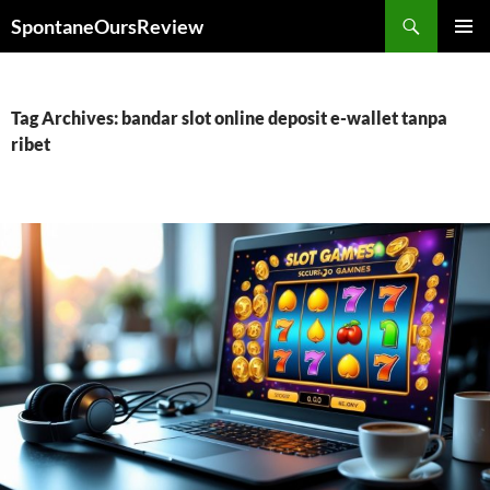
Search
SpontaneOursReview
SKIP
PRIMAR
TO
MENU
CONTENT
Tag Archives: bandar slot online deposit e-wallet tanpa
ribet