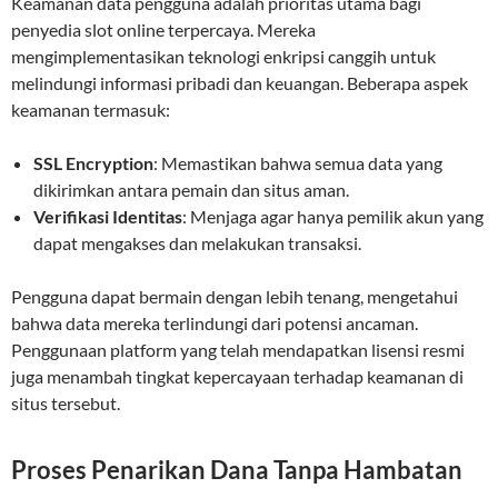
Keamanan data pengguna adalah prioritas utama bagi
penyedia slot online terpercaya. Mereka
mengimplementasikan teknologi enkripsi canggih untuk
melindungi informasi pribadi dan keuangan. Beberapa aspek
keamanan termasuk:
SSL Encryption
: Memastikan bahwa semua data yang
dikirimkan antara pemain dan situs aman.
Verifikasi Identitas
: Menjaga agar hanya pemilik akun yang
dapat mengakses dan melakukan transaksi.
Pengguna dapat bermain dengan lebih tenang, mengetahui
bahwa data mereka terlindungi dari potensi ancaman.
Penggunaan platform yang telah mendapatkan lisensi resmi
juga menambah tingkat kepercayaan terhadap keamanan di
situs tersebut.
Proses Penarikan Dana Tanpa Hambatan