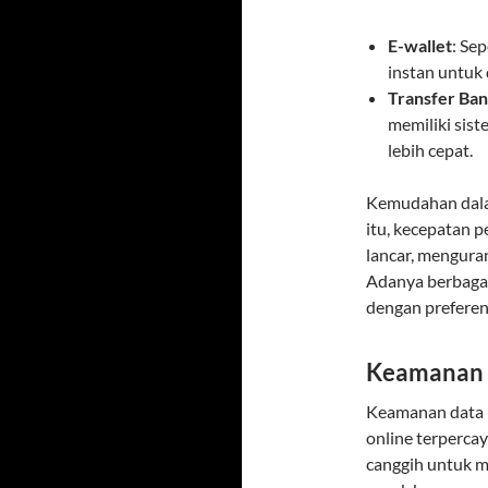
E-wallet
: Se
instan untuk 
Transfer Ba
memiliki sis
lebih cepat.
Kemudahan dala
itu, kecepatan
lancar, mengura
Adanya berbagai
dengan prefere
Keamanan 
Keamanan data p
online terperca
canggih untuk m