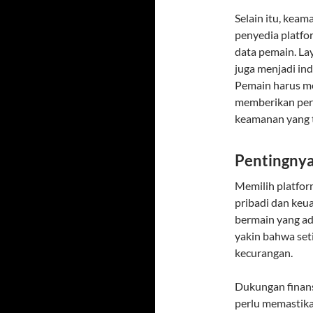
Selain itu, keam
penyedia platfo
data pemain. La
juga menjadi ind
Pemain harus me
memberikan perm
keamanan yang t
Pentingnya
Memilih platfor
pribadi dan keu
bermain yang ad
yakin bahwa set
kecurangan.
Dukungan finans
perlu memastika