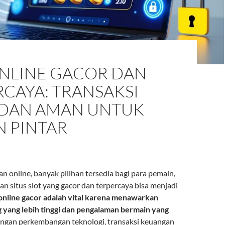
ONLINE GACOR DAN
CAYA: TRANSAKSI
 DAN AMAN UNTUK
N PINTAR
an online, banyak pilihan tersedia bagi para pemain,
n situs slot yang gacor dan terpercaya bisa menjadi
 online gacor adalah vital karena menawarkan
yang lebih tinggi dan pengalaman bermain yang
gan perkembangan teknologi, transaksi keuangan