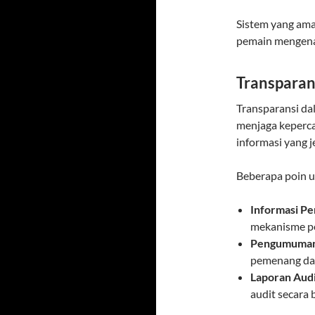
Sistem yang am
pemain mengena
Transparan
Transparansi da
menjaga keperc
informasi yang j
Beberapa poin u
Informasi Pe
mekanisme p
Pengumuman
pemenang dap
Laporan Audi
audit secara