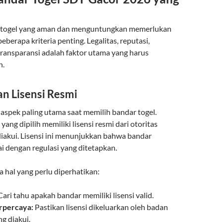
 togel yang aman dan menguntungkan memerlukan
eberapa kriteria penting. Legalitas, reputasi,
ransparansi adalah faktor utama yang harus
n.
an Lisensi Resmi
 aspek paling utama saat memilih bandar togel.
yang dipilih memiliki lisensi resmi dari otoritas
diakui. Lisensi ini menunjukkan bahwa bandar
i dengan regulasi yang ditetapkan.
 hal yang perlu diperhatikan:
ari tahu apakah bandar memiliki lisensi valid.
rpercaya:
Pastikan lisensi dikeluarkan oleh badan
g diakui.