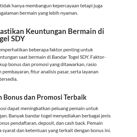
i tidak hanya membangun kepercayaan tetapi juga
galaman bermain yang lebih nyaman.
stikan Keuntungan Bermain di
gel SDY
mperhatikan beberapa faktor penting untuk
tungan saat bermain di Bandar Togel SDY. Faktor-
akup bonus dan promosi yang ditawarkan, rasio
embayaran, fitur analisis pasar, serta layanan
tersedia.
 Bonus dan Promosi Terbaik
osi dapat meningkatkan peluang pemain untuk
an. Banyak bandar togel menyediakan berbagai jenis
onus pendaftaran, deposit, dan cash back. Pemain
 syarat dan ketentuan yang terkait dengan bonus ini.