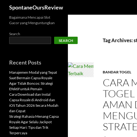
Search
SpontaneOursReview
Bagaimana Mencapai Slot
Gacor yang Menguntungkan
Search
Tag Archives: s
SEARCH
Recent Posts
BANDAR TOGEL
Manajemen Modal yang Tepat
Saat Bermain Capsa Royale
CARA 
Agar Tidak Boncos: Strategi
Efektif untuk Pemain
TOGEL
Cara Download dan Instal
Capsa Royale di Android dan
AMAN 
iOS Tahun 2026 Secara Mudah
dan Cepat
MENG
Strategi Rahasia Menang Capsa
Royale Agar Selalu Jackpot
STRATE
Setiap Hari: Tips dan Trik
Terpercaya