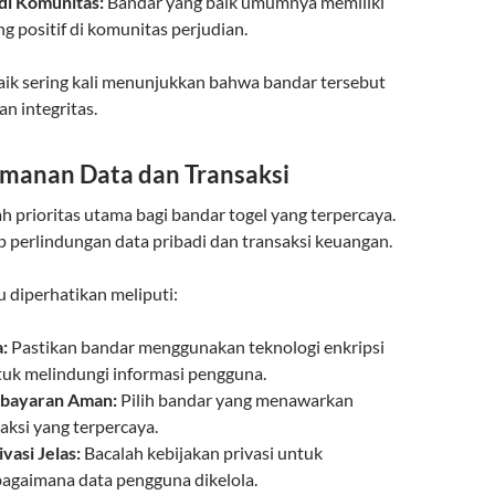
di Komunitas:
Bandar yang baik umumnya memiliki
g positif di komunitas perjudian.
aik sering kali menunjukkan bahwa bandar tersebut
n integritas.
manan Data dan Transaksi
 prioritas utama bagi bandar togel yang terpercaya.
p perlindungan data pribadi dan transaksi keuangan.
 diperhatikan meliputi:
:
Pastikan bandar menggunakan teknologi enkripsi
tuk melindungi informasi pengguna.
bayaran Aman:
Pilih bandar yang menawarkan
aksi yang terpercaya.
vasi Jelas:
Bacalah kebijakan privasi untuk
agaimana data pengguna dikelola.