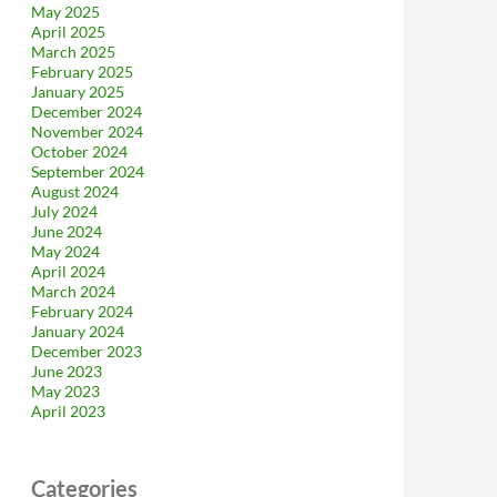
May 2025
April 2025
March 2025
February 2025
January 2025
December 2024
November 2024
October 2024
September 2024
August 2024
July 2024
June 2024
May 2024
April 2024
March 2024
February 2024
January 2024
December 2023
June 2023
May 2023
April 2023
Categories