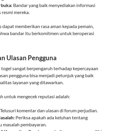
rbuka:
Bandar yang baik menyediakan informasi
us resmi mereka.
las dapat memberikan rasa aman kepada pemain,
hwa bandar itu berkomitmen untuk beroperasi
an Ulasan Pengguna
 togel sangat berpengaruh terhadap kepercayaan
asan pengguna bisa menjadi petunjuk yang baik
alitas layanan yang ditawarkan.
h untuk mengecek reputasi adalah:
Telusuri komentar dan ulasan di forum perjudian.
Masalah:
Periksa apakah ada keluhan tentang
u masalah pembayaran.