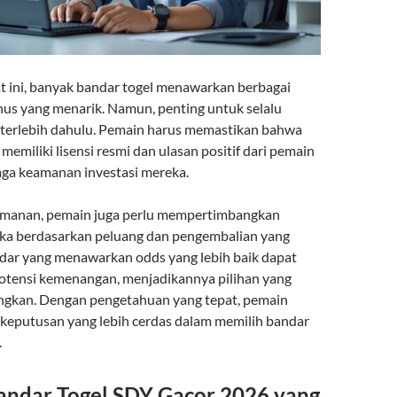
aat ini, banyak bandar togel menawarkan berbagai
us yang menarik. Namun, penting untuk selalu
 terlebih dahulu. Pemain harus memastikan bahwa
memiliki lisensi resmi dan ulasan positif dari pemain
aga keamanan investasi mereka.
eamanan, pemain juga perlu mempertimbangkan
ka berdasarkan peluang dan pengembalian yang
dar yang menawarkan odds yang lebih baik dapat
otensi kemenangan, menjadikannya pilihan yang
ngkan. Dengan pengetahuan yang tepat, pemain
eputusan yang lebih cerdas dalam memilih bandar
.
Bandar Togel SDY Gacor 2026 yang