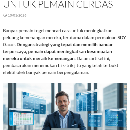
UNTUK PEMAIN CERDAS
10/01/2026
Banyak pemain togel mencari cara untuk meningkatkan
peluang kemenangan mereka, terutama dalam permainan SDY
Gacor.
Dengan strategi yang tepat dan memilih bandar
terpercaya, pemain dapat meningkatkan kesempatan
mereka untuk meraih kemenangan.
Dalam artikel ini,
pembaca akan menemukan trik-trik jitu yang telah terbukti
efektif oleh banyak pemain berpengalaman.