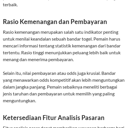
terbaik.
Rasio Kemenangan dan Pembayaran
Rasio kemenangan merupakan salah satu indikator penting
untuk menilai keandalan sebuah bandar togel. Pemain harus
mencari informasi tentang statistik kemenangan dari bandar
tertentu. Rasio tinggi menunjukkan peluang lebih baik untuk
menang dan menerima pembayaran.
Selain itu, nilai pembayaran atau odds juga krusial. Bandar
yang menawarkan odds kompetitif akan lebih menguntungkan
dalam jangka panjang. Pemain sebaiknya meneliti berbagai
jenis taruhan dan pembayaran untuk memilih yang paling
menguntungkan.
Ketersediaan Fitur Analisis Pasaran
Fitur analisis pasar dapat memberikan wawasan berharga bagi