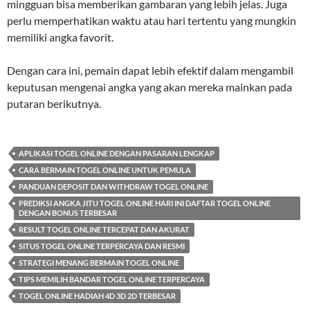
mingguan bisa memberikan gambaran yang lebih jelas. Juga
perlu memperhatikan waktu atau hari tertentu yang mungkin
memiliki angka favorit.
Dengan cara ini, pemain dapat lebih efektif dalam mengambil
keputusan mengenai angka yang akan mereka mainkan pada
putaran berikutnya.
APLIKASI TOGEL ONLINE DENGAN PASARAN LENGKAP
CARA BERMAIN TOGEL ONLINE UNTUK PEMULA
PANDUAN DEPOSIT DAN WITHDRAW TOGEL ONLINE
PREDIKSI ANGKA JITU TOGEL ONLINE HARI INI DAFTAR TOGEL ONLINE
DENGAN BONUS TERBESAR
RESULT TOGEL ONLINE TERCEPAT DAN AKURAT
SITUS TOGEL ONLINE TERPERCAYA DAN RESMI
STRATEGI MENANG BERMAIN TOGEL ONLINE
TIPS MEMILIH BANDAR TOGEL ONLINE TERPERCAYA
TOGEL ONLINE HADIAH 4D 3D 2D TERBESAR