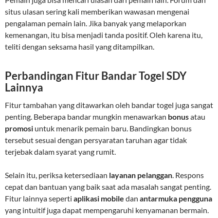
situs ulasan sering kali memberikan wawasan mengenai
pengalaman pemain lain. Jika banyak yang melaporkan
kemenangan, itu bisa menjadi tanda positif. Oleh karena itu,
teliti dengan seksama hasil yang ditampilkan.
Perbandingan Fitur Bandar Togel SDY
Lainnya
Fitur tambahan yang ditawarkan oleh bandar togel juga sangat
penting. Beberapa bandar mungkin menawarkan
bonus
atau
promosi
untuk menarik pemain baru. Bandingkan bonus
tersebut sesuai dengan persyaratan taruhan agar tidak
terjebak dalam syarat yang rumit.
Selain itu, periksa ketersediaan
layanan pelanggan
. Respons
cepat dan bantuan yang baik saat ada masalah sangat penting.
Fitur lainnya seperti
aplikasi mobile
dan
antarmuka pengguna
yang intuitif juga dapat mempengaruhi kenyamanan bermain.