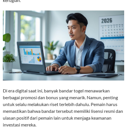
kerugian.
Di era digital saat ini, banyak bandar togel menawarkan
berbagai promosi dan bonus yang menarik. Namun, penting
untuk selalu melakukan riset terlebih dahulu. Pemain harus
memastikan bahwa bandar tersebut memiliki lisensi resmi dan
ulasan positif dari pemain lain untuk menjaga keamanan
investasi mereka.