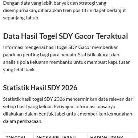
Dengan data yang lebih banyak dan strategi yang
disempurnakan, diharapkan tren positif ini dapat berlanjut
sepanjang tahun.
Data Hasil Togel SDY Gacor Teraktual
Informasi mengenai hasil togel SDY Gacor memberikan
panduan penting bagi para pemain. Statistik akurat dan
analisis pola keluaran membantu untuk membuat keputusan
yang lebih baik.
Statistik Hasil SDY 2026
Statistik hasil togel SDY 2026 mencerminkan data relevan dari
setiap hasil yang keluar. Penyajian informasi biasanya
dilakukan dalam bentuk tabel untuk memberikan kemudahan
dalam pembacaan.
TANGGAL
ANGKA KELUARAN
HADIAH UTAMA