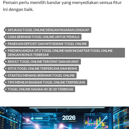
Pemain perlu memilih bandar yang menyediakan semua fitur
ini dengan baik.
APLIKASI TOGEL ONLINE DENGAN PASARAN LENGKAP
CARA BERMAIN TOGEL ONLINE UNTUK PEMULA
PANDUAN DEPOSIT DAN WITHDRAW TOGEL ONLINE
PREDIKSI ANGKA JITU TOGEL ONLINE HARI INI DAFTAR TOGEL ONLINE
DENGAN BONUS TERBESAR
RESULT TOGEL ONLINE TERCEPAT DAN AKURAT
SITUS TOGEL ONLINE TERPERCAYA DAN RESMI
STRATEGI MENANG BERMAIN TOGEL ONLINE
TIPS MEMILIH BANDAR TOGEL ONLINE TERPERCAYA
TOGEL ONLINE HADIAH 4D 3D 2D TERBESAR