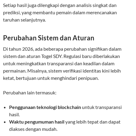
Setiap hasil juga dilengkapi dengan analisis singkat dan
prediksi, yang membantu pemain dalam merencanakan
taruhan selanjutnya.
Perubahan Sistem dan Aturan
Di tahun 2026, ada beberapa perubahan signifikan dalam
sistem dan aturan Togel SDY. Regulasi baru diberlakukan
untuk meningkatkan transparansi dan keadilan dalam
permainan. Misalnya, sistem verifikasi identitas kini lebih
ketat, bertujuan untuk menghindari penipuan.
Perubahan lain termasuk:
Penggunaan teknologi blockchain
untuk transparansi
hasil.
Waktu pengumuman hasil
yang lebih tepat dan dapat
diakses dengan mudah.