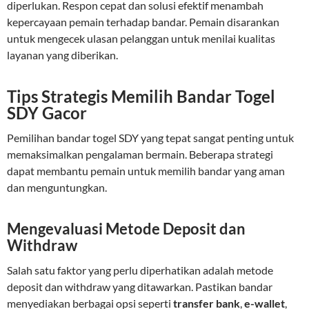
diperlukan. Respon cepat dan solusi efektif menambah
kepercayaan pemain terhadap bandar. Pemain disarankan
untuk mengecek ulasan pelanggan untuk menilai kualitas
layanan yang diberikan.
Tips Strategis Memilih Bandar Togel
SDY Gacor
Pemilihan bandar togel SDY yang tepat sangat penting untuk
memaksimalkan pengalaman bermain. Beberapa strategi
dapat membantu pemain untuk memilih bandar yang aman
dan menguntungkan.
Mengevaluasi Metode Deposit dan
Withdraw
Salah satu faktor yang perlu diperhatikan adalah metode
deposit dan withdraw yang ditawarkan. Pastikan bandar
menyediakan berbagai opsi seperti
transfer bank
,
e-wallet
,