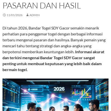
PASARAN DAN HASIL
11/01/2026
ADMIN
Di tahun 2026, Bandar Togel SDY Gacor semakin menarik
perhatian para penggemar togel dengan berbagai informasi
terbaru mengenai pasaran dan hasilnya. Banyak pemain yang
mencari tahu tentang strategi dan angka-angka yang
berpotensi memberikan keuntungan lebih.
Informasi akurat
dan terkini mengenai Bandar Togel SDY Gacor sangat
penting untuk membuat keputusan yang lebih baik dalam
bermain togel.