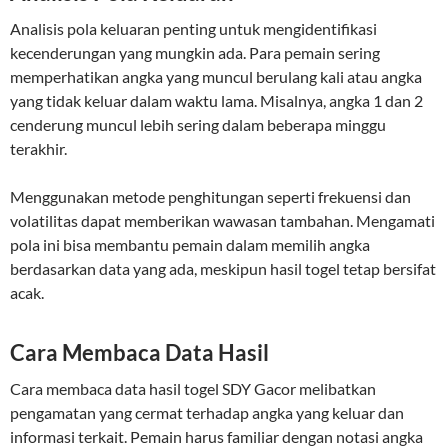
Analisis pola keluaran penting untuk mengidentifikasi
kecenderungan yang mungkin ada. Para pemain sering
memperhatikan angka yang muncul berulang kali atau angka
yang tidak keluar dalam waktu lama. Misalnya, angka 1 dan 2
cenderung muncul lebih sering dalam beberapa minggu
terakhir.
Menggunakan metode penghitungan seperti frekuensi dan
volatilitas dapat memberikan wawasan tambahan. Mengamati
pola ini bisa membantu pemain dalam memilih angka
berdasarkan data yang ada, meskipun hasil togel tetap bersifat
acak.
Cara Membaca Data Hasil
Cara membaca data hasil togel SDY Gacor melibatkan
pengamatan yang cermat terhadap angka yang keluar dan
informasi terkait. Pemain harus familiar dengan notasi angka