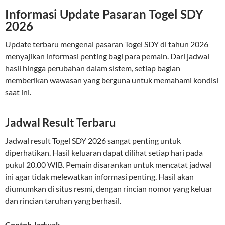
Informasi Update Pasaran Togel SDY
2026
Update terbaru mengenai pasaran Togel SDY di tahun 2026
menyajikan informasi penting bagi para pemain. Dari jadwal
hasil hingga perubahan dalam sistem, setiap bagian
memberikan wawasan yang berguna untuk memahami kondisi
saat ini.
Jadwal Result Terbaru
Jadwal result Togel SDY 2026 sangat penting untuk
diperhatikan. Hasil keluaran dapat dilihat setiap hari pada
pukul 20.00 WIB. Pemain disarankan untuk mencatat jadwal
ini agar tidak melewatkan informasi penting. Hasil akan
diumumkan di situs resmi, dengan rincian nomor yang keluar
dan rincian taruhan yang berhasil.
Contoh Jadwal: