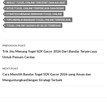
RESULT TOGEL ONLINE TERCEPAT DAN AKURAT
SITUS TOGEL ONLINE TERPERCAYA DAN RESMI
STRATEGI MENANG BERMAIN TOGEL ONLINE
TIPS MEMILIH BANDAR TOGEL ONLINE TERPERCAYA
TOGEL ONLINE HADIAH 4D 3D 2D TERBESAR
Post
PREVIOUS POST
navigation
Trik Jitu Menang Togel SDY Gacor 2026 Dari Bandar Terpercaya
Untuk Pemain Cerdas
NEXT POST
Cara Memilih Bandar Togel SDY Gacor 2026 yang Aman dan
MenguntungkanDengan Strategi Terbaik