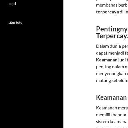
togel
membahas berbag
terpercaya
di I
situs toto
Pentingny
Terpercay
Dalam dunia per
dapat menjadi f
Keamanan judi 
penting dalam 
menyenangkan u
matang sebelum
Keamanan 
Keamanan merup
memilih bandar 
sistem keamanan