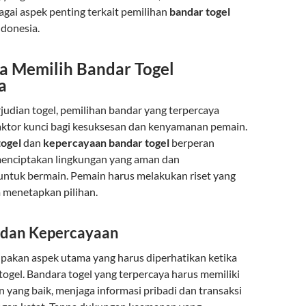
ai aspek penting terkait pemilihan
bandar togel
ndonesia.
a Memilih Bandar Togel
a
judian togel, pemilihan bandar yang terpercaya
aktor kunci bagi kesuksesan dan kenyamanan pemain.
togel
dan
kepercayaan bandar togel
berperan
menciptakan lingkungan yang aman dan
ntuk bermain. Pemain harus melakukan riset yang
 menetapkan pilihan.
dan Kepercayaan
akan aspek utama yang harus diperhatikan ketika
togel. Bandara togel yang terpercaya harus memiliki
 yang baik, menjaga informasi pribadi dan transaksi