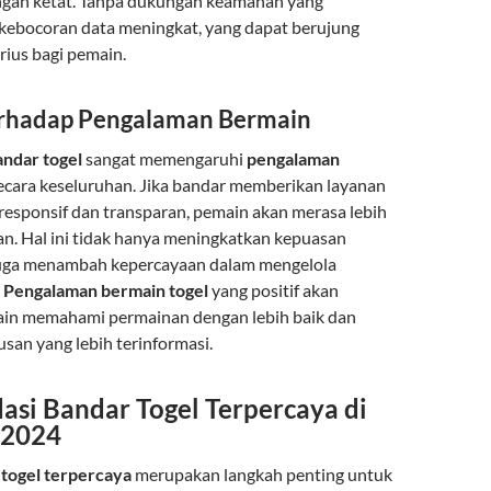
ngan ketat. Tanpa dukungan keamanan yang
 kebocoran data meningkat, yang dapat berujung
rius bagi pemain.
rhadap Pengalaman Bermain
ndar togel
sangat memengaruhi
pengalaman
ecara keseluruhan. Jika bandar memberikan layanan
responsif dan transparan, pemain akan merasa lebih
. Hal ini tidak hanya meningkatkan kepuasan
 juga menambah kepercayaan dalam mengelola
.
Pengalaman bermain togel
yang positif akan
n memahami permainan dengan lebih baik dan
an yang lebih terinformasi.
si Bandar Togel Terpercaya di
 2024
 togel terpercaya
merupakan langkah penting untuk