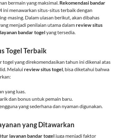
man bermain yang maksimal.
Rekomendasi bandar
 ini menawarkan situs-situs terbaik dengan
ng-masing. Dalam ulasan berikut, akan dibahas
yang menjadi penilaian utama dalam
review situs
 layanan bandar togel
yang tersedia.
s Togel Terbaik
 togel yang direkomendasikan tahun ini dikenal atas
lid. Melalui
review situs togel
, bisa diketahui bahwa
rkan:
an yang luas.
rik dan bonus untuk pemain baru.
engguna yang sederhana dan nyaman digunakan.
Layanan yang Ditawarkan
fitur layanan bandar togel
juga menjadi faktor