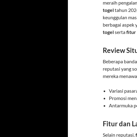
meraih pengala
togel
tahun 2024
keunggulan masi
berbagai aspek 
togel
serta
fitur
Review Situ
Beberapa bandar
reputasi yang so
mereka menawa
Variasi pasar
Promosi mena
Antarmuka p
Fitur dan 
Selain reputasi,