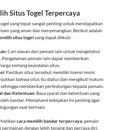
ih Situs Togel Terpercaya
 togel yang tepat sangat penting untuk mendapatkan
main yang aman dan menyenangkan. Berikut adalah
emilih situs togel
yang dapat diikuti:
an:
Cari ulasan dari pemain lain untuk mengetahui
us. Pengalaman pemain lain dapat memberikan
arga tentang keandalan situs.
si:
Pastikan situs tersebut memiliki lisensi resmi.
njukkan bahwa situs itu diatur dan mengikuti hukum
, sehingga memberikan perlindungan kepada pemain.
t dan Ketentuan:
Baca syarat dan ketentuan yang
 oleh bandar. Memahami kebijakan ini penting agar
bingungan saat bermain.
hatikan
cara memilih bandar terpercaya
, pemain
 permainan dengan lebih tenang dan percaya diri.