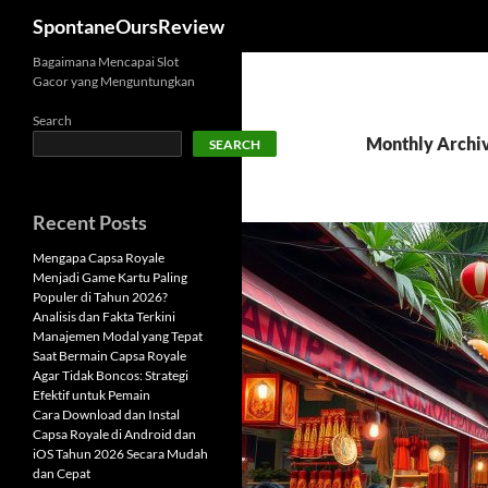
Search
SpontaneOursReview
Bagaimana Mencapai Slot
Gacor yang Menguntungkan
Search
Monthly Archi
SEARCH
Recent Posts
Mengapa Capsa Royale
Menjadi Game Kartu Paling
Populer di Tahun 2026?
Analisis dan Fakta Terkini
Manajemen Modal yang Tepat
Saat Bermain Capsa Royale
Agar Tidak Boncos: Strategi
Efektif untuk Pemain
Cara Download dan Instal
Capsa Royale di Android dan
iOS Tahun 2026 Secara Mudah
dan Cepat