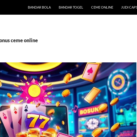
SKIP TO CONTENT
BANDAR BOLA
BANDAR TOGEL
CEME ONLINE
JUDI CAP
bonus ceme online