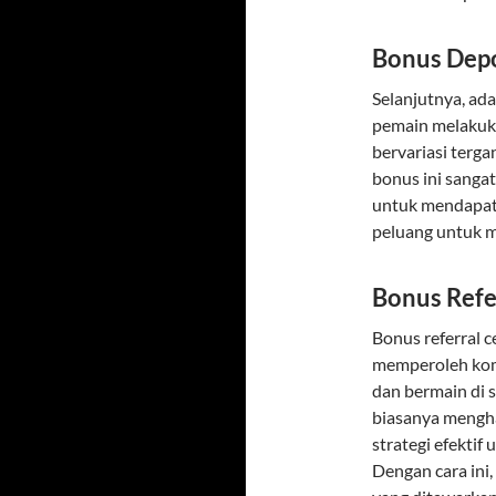
Bonus Dep
Selanjutnya, ad
pemain melakuka
bervariasi terga
bonus ini sang
untuk mendapatk
peluang untuk m
Bonus Refe
Bonus referral
memperoleh kom
dan bermain di s
biasanya mengha
strategi efekti
Dengan cara ini