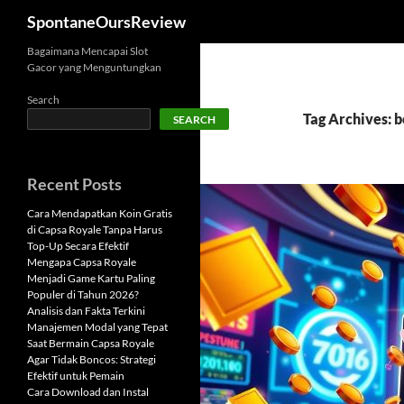
Search
SpontaneOursReview
Bagaimana Mencapai Slot
Gacor yang Menguntungkan
Search
Tag Archives: 
SEARCH
Recent Posts
Cara Mendapatkan Koin Gratis
di Capsa Royale Tanpa Harus
Top-Up Secara Efektif
Mengapa Capsa Royale
Menjadi Game Kartu Paling
Populer di Tahun 2026?
Analisis dan Fakta Terkini
Manajemen Modal yang Tepat
Saat Bermain Capsa Royale
Agar Tidak Boncos: Strategi
Efektif untuk Pemain
Cara Download dan Instal