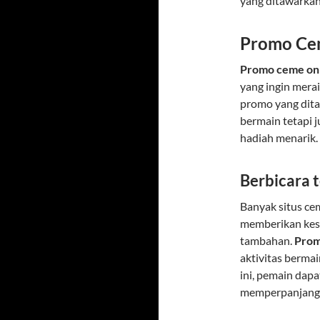
yang ditawarkan
Promo Cem
Promo ceme on
yang ingin merai
promo yang dit
bermain tetapi 
hadiah menarik.
Berbicara 
Banyak situs c
memberikan kes
tambahan.
Prom
aktivitas berma
ini, pemain dap
memperpanjang 