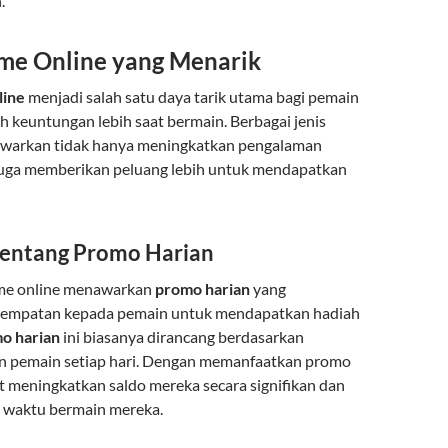
.
e Online yang Menarik
line
menjadi salah satu daya tarik utama bagi pemain
h keuntungan lebih saat bermain. Berbagai jenis
awarkan tidak hanya meningkatkan pengalaman
juga memberikan peluang lebih untuk mendapatkan
tentang Promo Harian
eme online menawarkan
promo harian
yang
empatan kepada pemain untuk mendapatkan hadiah
o harian
ini biasanya dirancang berdasarkan
in pemain setiap hari. Dengan memanfaatkan promo
at meningkatkan saldo mereka secara signifikan dan
waktu bermain mereka.