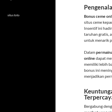
Pengenala
situs toto
Bonus ceme onl
situs ceme kepa
Insentif ini had
taruhan gratis, 
untuk menarik p
Dalam
permain
online
dapat me
memiliki lebih 
bonus ini menin
menjadikan per
Keuntunga
Terpercay
Bergabung den