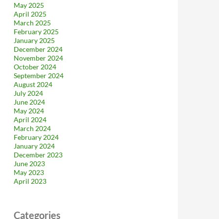
May 2025
April 2025
March 2025
February 2025
January 2025
December 2024
November 2024
October 2024
September 2024
August 2024
July 2024
June 2024
May 2024
April 2024
March 2024
February 2024
January 2024
December 2023
June 2023
May 2023
April 2023
Categories