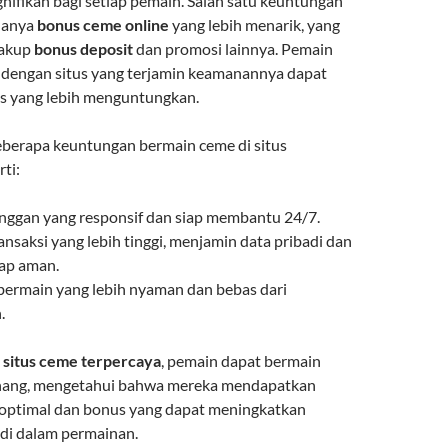
nifikan bagi setiap pemain. Salah satu keuntungan
danya
bonus ceme online
yang lebih menarik, yang
cakup
bonus deposit
dan promosi lainnya. Pemain
dengan situs yang terjamin keamanannya dapat
s yang lebih menguntungkan.
beberapa keuntungan bermain ceme di situs
rti:
nggan yang responsif dan siap membantu 24/7.
saksi yang lebih tinggi, menjamin data pribadi dan
ap aman.
ermain yang lebih nyaman dan bebas dari
.
h
situs ceme terpercaya
, pemain dapat bermain
enang, mengetahui bahwa mereka mendapatkan
optimal dan bonus yang dapat meningkatkan
di dalam permainan.