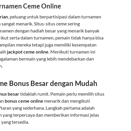
urnamen Ceme Online
rian
, peluang untuk berpartisipasi dalam turnamen
 sangat menarik. Situs-situs ceme sering
namen dengan hadiah besar yang menarik banyak
ikut serta dalam turnamen, pemain tidak hanya bisa
mpilan mereka tetapi juga memiliki kesempatan
raih
jackpot ceme online
. Menikuti turnamen ini
galaman bermain yang lebih mendebarkan dan
n.
me Bonus Besar dengan Mudah
nus besar
tidaklah rumit. Pemain perlu memilih situs
an
bonus ceme online
menarik dan mengikuti
taran yang sederhana. Langkah pertama adalah
m yang terpercaya dan memberikan informasi jelas
yang tersedia.