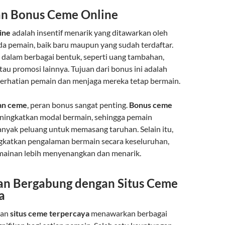
n Bonus Ceme Online
ine
adalah insentif menarik yang ditawarkan oleh
da pemain, baik baru maupun yang sudah terdaftar.
ir dalam berbagai bentuk, seperti uang tambahan,
atau promosi lainnya. Tujuan dari bonus ini adalah
erhatian pemain dan menjaga mereka tetap bermain.
an ceme
, peran bonus sangat penting.
Bonus ceme
ningkatkan modal bermain, sehingga pemain
banyak peluang untuk memasang taruhan. Selain itu,
gkatkan pengalaman bermain secara keseluruhan,
mainan lebih menyenangkan dan menarik.
n Bergabung dengan Situs Ceme
a
gan
situs ceme terpercaya
menawarkan berbagai