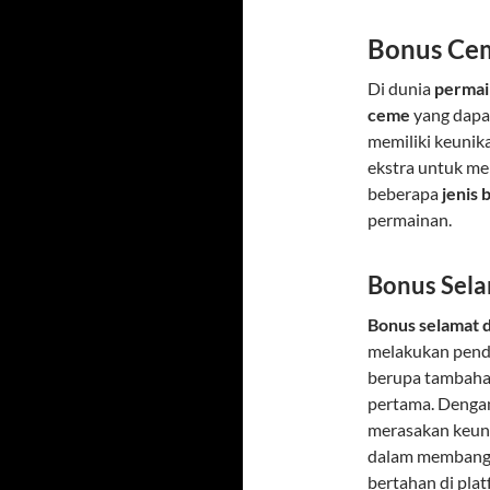
Bonus Cem
Di dunia
permai
ceme
yang dapat
memiliki keunik
ekstra untuk me
beberapa
jenis
permainan.
Bonus Sel
Bonus selamat 
melakukan penda
berupa tambahan
pertama. Denga
merasakan keun
dalam membangu
bertahan di plat