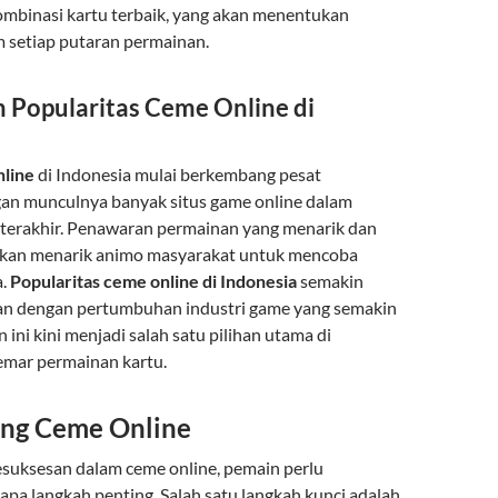
mbinasi kartu terbaik, yang akan menentukan
 setiap putaran permainan.
n Popularitas Ceme Online di
nline
di Indonesia mulai berkembang pesat
an munculnya banyak situs game online dalam
terakhir. Penawaran permainan yang menarik dan
kan menarik animo masyarakat untuk mencoba
a.
Popularitas ceme online di Indonesia
semakin
an dengan pertumbuhan industri game yang semakin
 ini kini menjadi salah satu pilihan utama di
emar permainan kartu.
ng Ceme Online
suksesan dalam ceme online, pemain perlu
apa langkah penting. Salah satu langkah kunci adalah