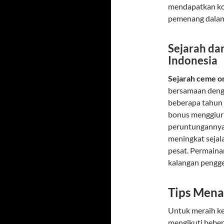
mendapatkan ko
pemenang dalam
Sejarah da
Indonesia
Sejarah ceme o
bersamaan deng
beberapa tahun 
bonus menggiur
peruntunganny
meningkat sejal
pesat. Permainan
kalangan pengg
Tips Mena
Untuk meraih ke
mengikuti beber