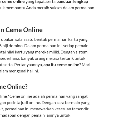
n ceme online
yang tepat, serta
panduan lengkap
uk membantu Anda meraih sukses dalam permainan
an Ceme Online
upakan salah satu bentuk permainan kartu yang
biji domino. Dalam permainan ini, setiap pemain
tal nilai kartu yang mereka miliki. Dengan sistem
sederhana, banyak orang merasa tertarik untuk
t serta. Pertanyaannya,
apa itu ceme online
? Mari
dalam mengenai hal ini.
me Online?
line
? Ceme online adalah permainan yang sangat
gan pecinta judi online. Dengan cara bermain yang
mit, permainan ini menawarkan keseruan tersendiri.
rhadapan dengan pemain lainnya untuk