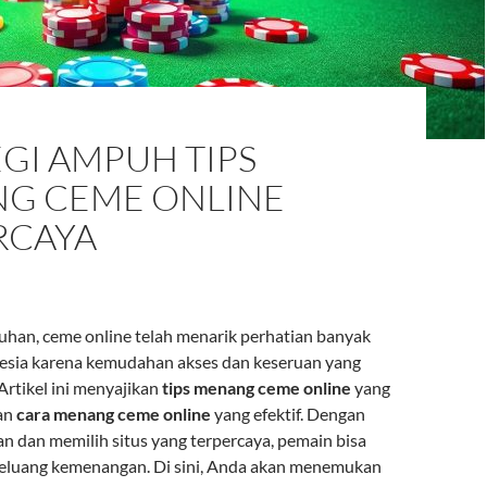
GI AMPUH TIPS
G CEME ONLINE
RCAYA
uhan, ceme online telah menarik perhatian banyak
esia karena kemudahan akses dan keseruan yang
Artikel ini menyajikan
tips menang ceme online
yang
an
cara menang ceme online
yang efektif. Dengan
 dan memilih situs yang terpercaya, pemain bisa
eluang kemenangan. Di sini, Anda akan menemukan