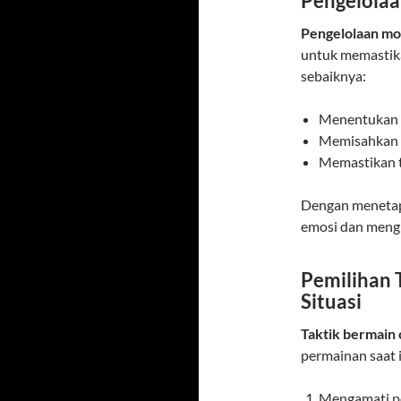
Pengelolaa
Pengelolaan mo
untuk memastik
sebaiknya:
Menentukan b
Memisahkan u
Memastikan t
Dengan menetapk
emosi dan mengh
Pemilihan 
Situasi
Taktik bermain
permainan saat i
Mengamati p