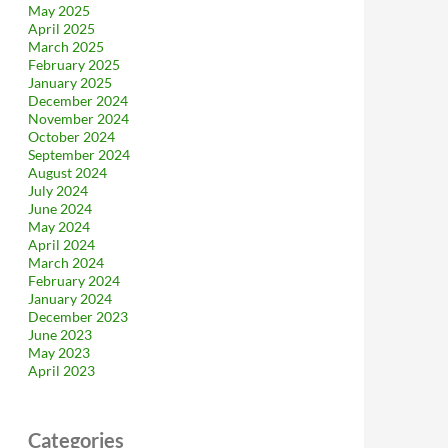
May 2025
April 2025
March 2025
February 2025
January 2025
December 2024
November 2024
October 2024
September 2024
August 2024
July 2024
June 2024
May 2024
April 2024
March 2024
February 2024
January 2024
December 2023
June 2023
May 2023
April 2023
Categories