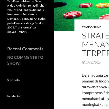
Tips Pemula Memulai Gaya
Hidup Aktif dan Sehat di Tahun
2026: Panduan Praktis untuk
Kesuksesan Sehat Anda
Dampak AI dan Data Analytics
pada Dunia Olahraga Modern
CEME ONLINE
2026: Transformasi dan
Inovasi Terbaru
STRATE
MENAN
Recent Comments
TERPE
NO COMMENTS TO
17/12/2024
SHOW.
Dalam dunia tar
Situs Toto
pemain di Indon
ditawarkannya. 
komprehensif d
bandar toto
memahami aturan
meningkatkan p