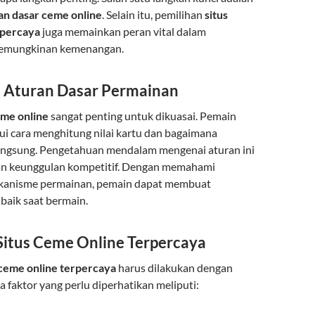
an dasar ceme online
. Selain itu, pemilihan
situs
rpercaya
juga memainkan peran vital dalam
emungkinan kemenangan.
Aturan Dasar Permainan
eme online
sangat penting untuk dikuasai. Pemain
i cara menghitung nilai kartu dan bagaimana
angsung. Pengetahuan mendalam mengenai aturan ini
n keunggulan kompetitif. Dengan memahami
kanisme permainan, pemain dapat membuat
baik saat bermain.
Situs Ceme Online Terpercaya
 ceme online terpercaya
harus dilakukan dengan
 faktor yang perlu diperhatikan meliputi: