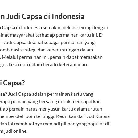
n Judi Capsa di Indonesia
i Capsa
di Indonesia semakin meluas seiring dengan
nat masyarakat terhadap permainan kartu ini. Di
i, Judi Capsa dikenal sebagai permainan yang
ombinasi strategi dan keberuntungan dalam
 Melalui permainan ini, pemain dapat merasakan
igus keseruan dalam beradu keterampilan.
i Capsa?
psa?
Judi Capsa adalah permainan kartu yang
erapa pemain yang bersaing untuk mendapatkan
Setiap pemain harus menyusun kartu dalam urutan
memperoleh poin tertinggi. Keunikan dari Judi Capsa
 dan ini membuatnya menjadi pilihan yang popular di
m judi online.