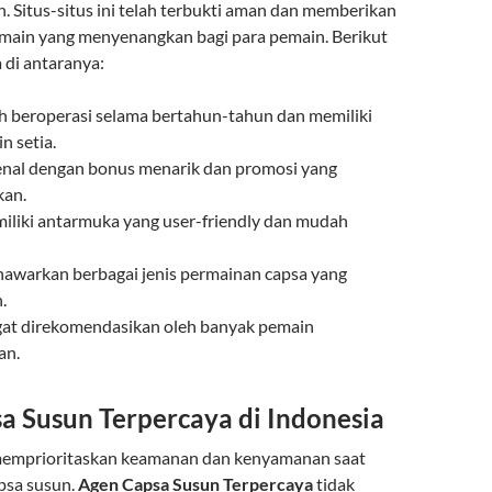
. Situs-situs ini telah terbukti aman dan memberikan
main yang menyenangkan bagi para pemain. Berikut
 di antaranya:
ah beroperasi selama bertahun-tahun dan memiliki
n setia.
kenal dengan bonus menarik dan promosi yang
an.
miliki antarmuka yang user-friendly dan mudah
nawarkan berbagai jenis permainan capsa yang
.
ngat direkomendasikan oleh banyak pemain
an.
a Susun Terpercaya di Indonesia
memprioritaskan keamanan dan kenyamanan saat
psa susun.
Agen Capsa Susun Terpercaya
tidak