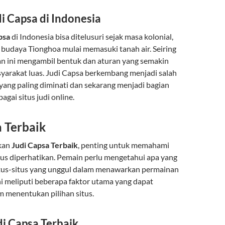
i Capsa di Indonesia
psa
di Indonesia bisa ditelusuri sejak masa kolonial,
 budaya Tionghoa mulai memasuki tanah air. Seiring
n ini mengambil bentuk dan aturan yang semakin
syarakat luas. Judi Capsa berkembang menjadi salah
yang paling diminati dan sekarang menjadi bagian
bagai situs judi online.
a Terbaik
kan
Judi Capsa Terbaik
, penting untuk memahami
arus diperhatikan. Pemain perlu mengetahui apa yang
us-situs yang unggul dalam menawarkan permainan
ini meliputi beberapa faktor utama yang dapat
 menentukan pilihan situs.
di Capsa Terbaik