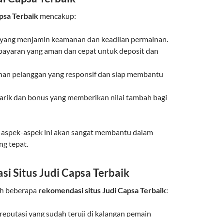
apsa Terbaik
mencakup:
i yang menjamin keamanan dan keadilan permainan.
yaran yang aman dan cepat untuk deposit dan
anan pelanggan yang responsif dan siap membantu
rik dan bonus yang memberikan nilai tambah bagi
aspek-aspek ini akan sangat membantu dalam
ng tepat.
i Situs Judi Capsa Terbaik
lah beberapa
rekomendasi situs Judi Capsa Terbaik
:
reputasi yang sudah teruji di kalangan pemain