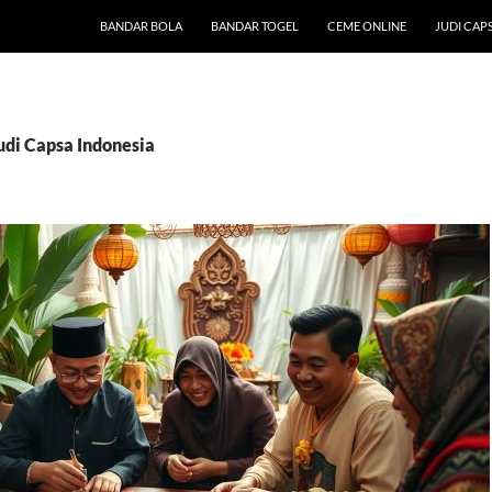
SKIP TO CONTENT
BANDAR BOLA
BANDAR TOGEL
CEME ONLINE
JUDI CAP
udi Capsa Indonesia