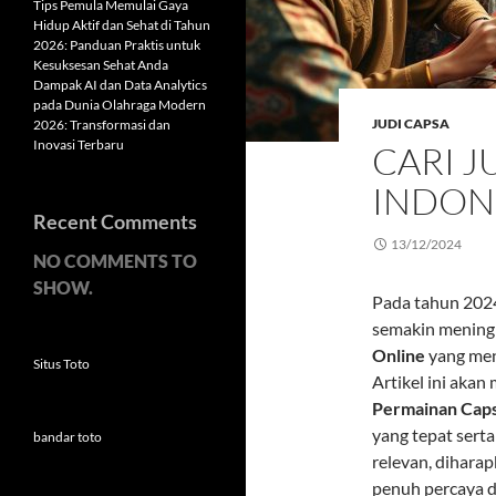
Tips Pemula Memulai Gaya
Hidup Aktif dan Sehat di Tahun
2026: Panduan Praktis untuk
Kesuksesan Sehat Anda
Dampak AI dan Data Analytics
pada Dunia Olahraga Modern
JUDI CAPSA
2026: Transformasi dan
Inovasi Terbaru
CARI J
INDONE
Recent Comments
13/12/2024
NO COMMENTS TO
SHOW.
Pada tahun 202
semakin mening
Online
yang men
Situs Toto
Artikel ini aka
Permainan Caps
yang tepat sert
bandar toto
relevan, dihara
penuh percaya di