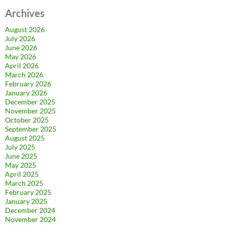
Archives
August 2026
July 2026
June 2026
May 2026
April 2026
March 2026
February 2026
January 2026
December 2025
November 2025
October 2025
September 2025
August 2025
July 2025
June 2025
May 2025
April 2025
March 2025
February 2025
January 2025
December 2024
November 2024