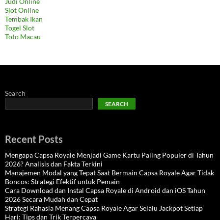
Judi Online
Slot Online
Tembak Ikan
Togel Slot
Toto Macau
Search
SEARCH
Recent Posts
Mengapa Capsa Royale Menjadi Game Kartu Paling Populer di Tahun
2026? Analisis dan Fakta Terkini
Manajemen Modal yang Tepat Saat Bermain Capsa Royale Agar Tidak
Boncos: Strategi Efektif untuk Pemain
Cara Download dan Instal Capsa Royale di Android dan iOS Tahun
2026 Secara Mudah dan Cepat
Strategi Rahasia Menang Capsa Royale Agar Selalu Jackpot Setiap
Hari: Tips dan Trik Terpercaya