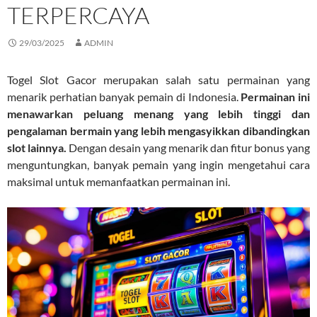
TERPERCAYA
29/03/2025
ADMIN
Togel Slot Gacor merupakan salah satu permainan yang
menarik perhatian banyak pemain di Indonesia.
Permainan ini
menawarkan peluang menang yang lebih tinggi dan
pengalaman bermain yang lebih mengasyikkan dibandingkan
slot lainnya.
Dengan desain yang menarik dan fitur bonus yang
menguntungkan, banyak pemain yang ingin mengetahui cara
maksimal untuk memanfaatkan permainan ini.