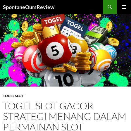
Search
SpontaneOursReview
SKIP
PRIMAR
TO
MENU
CONTENT
TOGEL SLOT
TOGEL SLOT GACOR
STRATEGI MENANG DALAM
PERMAINAN SLOT