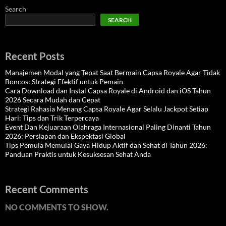
Search
SEARCH
Recent Posts
Manajemen Modal yang Tepat Saat Bermain Capsa Royale Agar Tidak
Boncos: Strategi Efektif untuk Pemain
Cara Download dan Instal Capsa Royale di Android dan iOS Tahun
2026 Secara Mudah dan Cepat
Strategi Rahasia Menang Capsa Royale Agar Selalu Jackpot Setiap
Hari: Tips dan Trik Terpercaya
Event Dan Kejuaraan Olahraga Internasional Paling Dinanti Tahun
2026: Persiapan dan Ekspektasi Global
Tips Pemula Memulai Gaya Hidup Aktif dan Sehat di Tahun 2026:
Panduan Praktis untuk Kesuksesan Sehat Anda
Recent Comments
NO COMMENTS TO SHOW.