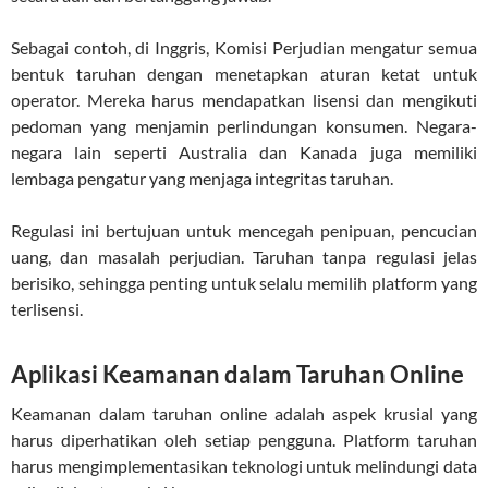
Sebagai contoh, di Inggris, Komisi Perjudian mengatur semua
bentuk taruhan dengan menetapkan aturan ketat untuk
operator. Mereka harus mendapatkan lisensi dan mengikuti
pedoman yang menjamin perlindungan konsumen. Negara-
negara lain seperti Australia dan Kanada juga memiliki
lembaga pengatur yang menjaga integritas taruhan.
Regulasi ini bertujuan untuk mencegah penipuan, pencucian
uang, dan masalah perjudian. Taruhan tanpa regulasi jelas
berisiko, sehingga penting untuk selalu memilih platform yang
terlisensi.
Aplikasi Keamanan dalam Taruhan Online
Keamanan dalam taruhan online adalah aspek krusial yang
harus diperhatikan oleh setiap pengguna. Platform taruhan
harus mengimplementasikan teknologi untuk melindungi data