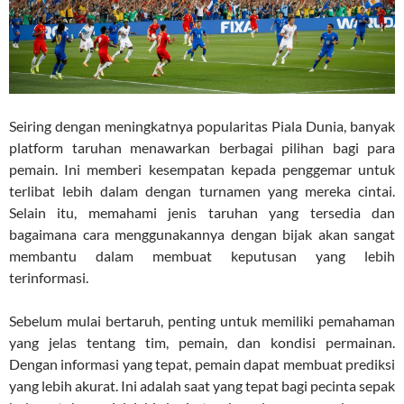
Seiring dengan meningkatnya popularitas Piala Dunia, banyak
platform taruhan menawarkan berbagai pilihan bagi para
pemain. Ini memberi kesempatan kepada penggemar untuk
terlibat lebih dalam dengan turnamen yang mereka cintai.
Selain itu, memahami jenis taruhan yang tersedia dan
bagaimana cara menggunakannya dengan bijak akan sangat
membantu dalam membuat keputusan yang lebih
terinformasi.
Sebelum mulai bertaruh, penting untuk memiliki pemahaman
yang jelas tentang tim, pemain, dan kondisi permainan.
Dengan informasi yang tepat, pemain dapat membuat prediksi
yang lebih akurat. Ini adalah saat yang tepat bagi pecinta sepak