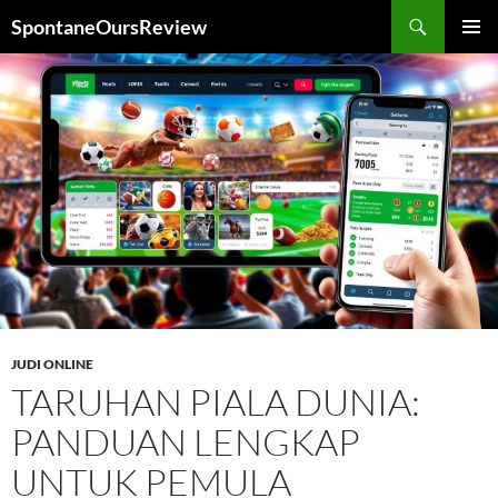
Search
SpontaneOursReview
SKIP
PRIMAR
TO
MENU
CONTENT
JUDI ONLINE
TARUHAN PIALA DUNIA:
PANDUAN LENGKAP
UNTUK PEMULA