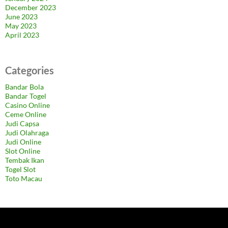
December 2023
June 2023
May 2023
April 2023
Categories
Bandar Bola
Bandar Togel
Casino Online
Ceme Online
Judi Capsa
Judi Olahraga
Judi Online
Slot Online
Tembak Ikan
Togel Slot
Toto Macau