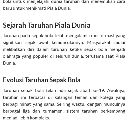
bola untuk menjelajahi dunia taruhan dan menemukan cara
baru untuk menikmati Piala Dunia.
Sejarah Taruhan Piala Dunia
Taruhan pada sepak bola telah mengalami transformasi yang
signifikan sejak awal kemunculannya. Masyarakat mulai
melibatkan diri dalam taruhan ketika sepak bola menjadi
olahraga yang populer di seluruh dunia, terutama saat Piala
Dunia.
Evolusi Taruhan Sepak Bola
Taruhan sepak bola telah ada sejak abad ke-19. Awalnya,
taruhan ini terbatas di kalangan teman dan kolega yang
berbagi minat yang sama. Seiring waktu, dengan munculnya
berbagai liga dan turnamen, sistem taruhan berkembang
menjadi lebih kompleks.