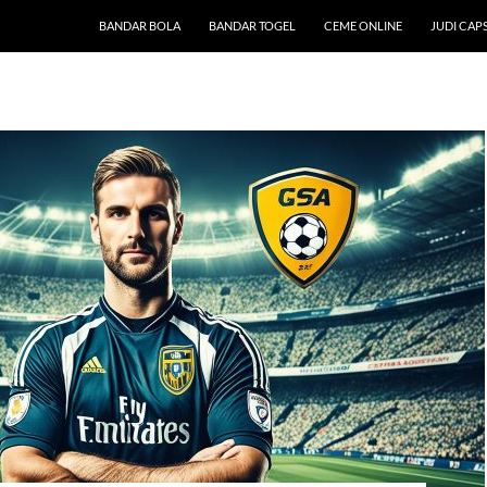
SKIP TO CONTENT
BANDAR BOLA
BANDAR TOGEL
CEME ONLINE
JUDI CAP