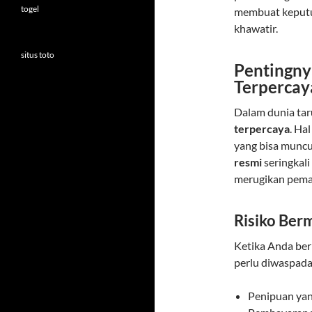
togel
membuat keputu
khawatir.
situs toto
Pentingny
Terpercay
Dalam dunia tar
terpercaya
. Ha
yang bisa muncu
resmi
seringkali
merugikan pema
Risiko Berm
Ketika Anda ber
perlu diwaspadai
Penipuan yan