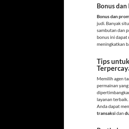
Bonus dan
Bonus dan prom
judi. Banyak sit
sambutan dan p
bonus ini dapa
meningkatkan ba
Tips untu
Terpercay
Memilih agen ta
permainan yang
dipertimbangka
layanan terbaik
Anda dapat me
transaksi
dan
d