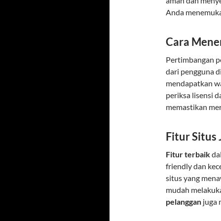
aman dan menye
Anda menemukan
Cara Menem
Pertimbangan p
dari pengguna di
mendapatkan waw
periksa lisensi 
memastikan mere
Fitur Situs
Fitur terbaik
dal
friendly dan ke
situs yang mena
mudah melakukan
pelanggan
juga 