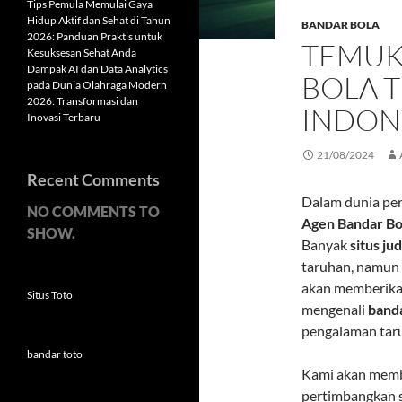
Tips Pemula Memulai Gaya
Hidup Aktif dan Sehat di Tahun
BANDAR BOLA
2026: Panduan Praktis untuk
TEMUK
Kesuksesan Sehat Anda
Dampak AI dan Data Analytics
BOLA T
pada Dunia Olahraga Modern
2026: Transformasi dan
INDON
Inovasi Terbaru
21/08/2024
Recent Comments
Dalam dunia pe
NO COMMENTS TO
Agen Bandar Bo
SHOW.
Banyak
situs ju
taruhan, namun t
akan memberika
Situs Toto
mengenali
banda
pengalaman tar
bandar toto
Kami akan memb
pertimbangkan s