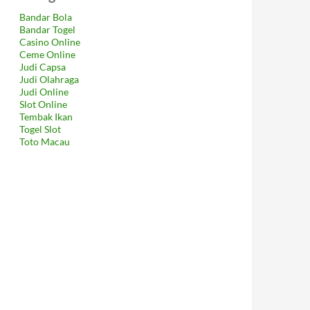
Bandar Bola
Bandar Togel
Casino Online
Ceme Online
Judi Capsa
Judi Olahraga
Judi Online
Slot Online
Tembak Ikan
Togel Slot
Toto Macau