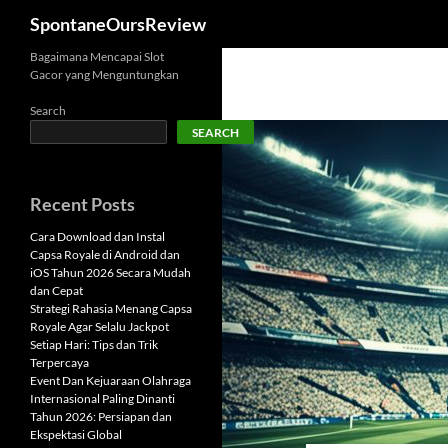
Search
SpontaneOursReview
Bagaimana Mencapai Slot
Gacor yang Menguntungkan
Search
SEARCH
Recent Posts
Cara Download dan Instal
Capsa Royale di Android dan
iOS Tahun 2026 Secara Mudah
dan Cepat
Strategi Rahasia Menang Capsa
Royale Agar Selalu Jackpot
Setiap Hari: Tips dan Trik
Terpercaya
Event Dan Kejuaraan Olahraga
Internasional Paling Dinanti
Tahun 2026: Persiapan dan
Ekspektasi Global