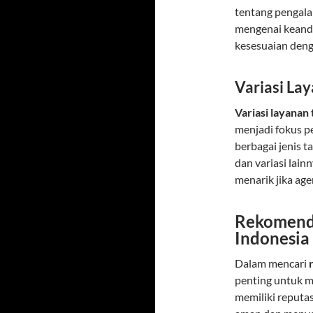
tentang pengala
mengenai keanda
kesesuaian deng
Variasi La
Variasi layanan
menjadi fokus p
berbagai jenis 
dan variasi lai
menarik jika ag
Rekomendas
Indonesia
Dalam mencari
penting untuk m
memiliki reputa