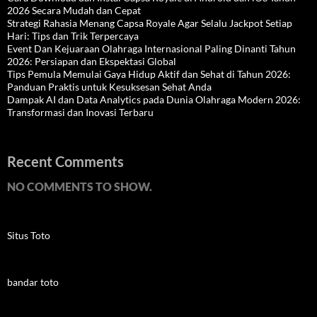
2026 Secara Mudah dan Cepat
Strategi Rahasia Menang Capsa Royale Agar Selalu Jackpot Setiap
Hari: Tips dan Trik Terpercaya
Event Dan Kejuaraan Olahraga Internasional Paling Dinanti Tahun
2026: Persiapan dan Ekspektasi Global
Tips Pemula Memulai Gaya Hidup Aktif dan Sehat di Tahun 2026:
Panduan Praktis untuk Kesuksesan Sehat Anda
Dampak AI dan Data Analytics pada Dunia Olahraga Modern 2026:
Transformasi dan Inovasi Terbaru
Recent Comments
NO COMMENTS TO SHOW.
Situs Toto
bandar toto