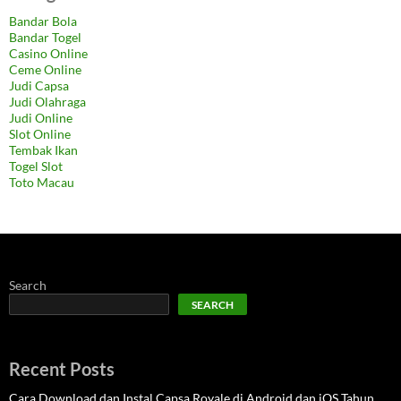
Bandar Bola
Bandar Togel
Casino Online
Ceme Online
Judi Capsa
Judi Olahraga
Judi Online
Slot Online
Tembak Ikan
Togel Slot
Toto Macau
Search
SEARCH
Recent Posts
Cara Download dan Instal Capsa Royale di Android dan iOS Tahun