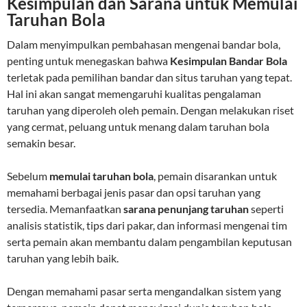
Kesimpulan dan Sarana untuk Memulai
Taruhan Bola
Dalam menyimpulkan pembahasan mengenai bandar bola,
penting untuk menegaskan bahwa
Kesimpulan Bandar Bola
terletak pada pemilihan bandar dan situs taruhan yang tepat.
Hal ini akan sangat memengaruhi kualitas pengalaman
taruhan yang diperoleh oleh pemain. Dengan melakukan riset
yang cermat, peluang untuk menang dalam taruhan bola
semakin besar.
Sebelum
memulai taruhan bola
, pemain disarankan untuk
memahami berbagai jenis pasar dan opsi taruhan yang
tersedia. Memanfaatkan
sarana penunjang taruhan
seperti
analisis statistik, tips dari pakar, dan informasi mengenai tim
serta pemain akan membantu dalam pengambilan keputusan
taruhan yang lebih baik.
Dengan memahami pasar serta mengandalkan sistem yang