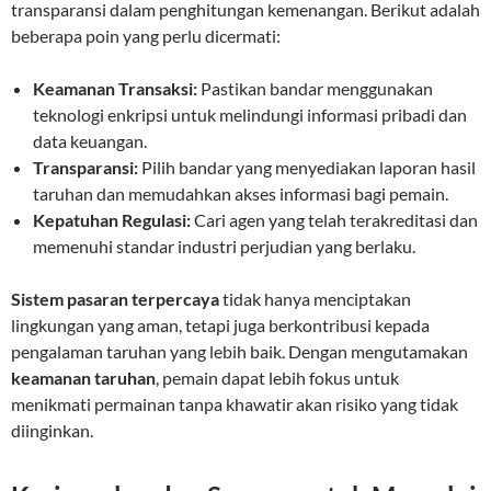
transparansi dalam penghitungan kemenangan. Berikut adalah
beberapa poin yang perlu dicermati:
Keamanan Transaksi:
Pastikan bandar menggunakan
teknologi enkripsi untuk melindungi informasi pribadi dan
data keuangan.
Transparansi:
Pilih bandar yang menyediakan laporan hasil
taruhan dan memudahkan akses informasi bagi pemain.
Kepatuhan Regulasi:
Cari agen yang telah terakreditasi dan
memenuhi standar industri perjudian yang berlaku.
Sistem pasaran terpercaya
tidak hanya menciptakan
lingkungan yang aman, tetapi juga berkontribusi kepada
pengalaman taruhan yang lebih baik. Dengan mengutamakan
keamanan taruhan
, pemain dapat lebih fokus untuk
menikmati permainan tanpa khawatir akan risiko yang tidak
diinginkan.