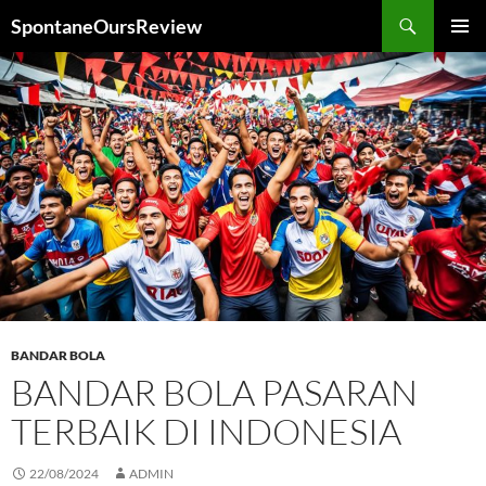
Search
SpontaneOursReview
SKIP
PRIMAR
TO
MENU
CONTENT
BANDAR BOLA
BANDAR BOLA PASARAN
TERBAIK DI INDONESIA
22/08/2024
ADMIN