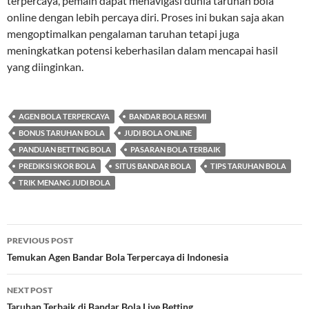
terpercaya, pemain dapat menavigasi dunia taruhan bola
online dengan lebih percaya diri. Proses ini bukan saja akan
mengoptimalkan pengalaman taruhan tetapi juga
meningkatkan potensi keberhasilan dalam mencapai hasil
yang diinginkan.
AGEN BOLA TERPERCAYA
BANDAR BOLA RESMI
BONUS TARUHAN BOLA
JUDI BOLA ONLINE
PANDUAN BETTING BOLA
PASARAN BOLA TERBAIK
PREDIKSI SKOR BOLA
SITUS BANDAR BOLA
TIPS TARUHAN BOLA
TRIK MENANG JUDI BOLA
Post
PREVIOUS POST
navigation
Temukan Agen Bandar Bola Terpercaya di Indonesia
NEXT POST
Taruhan Terbaik di Bandar Bola Live Betting