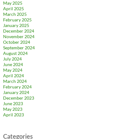
May 2025
April 2025
March 2025
February 2025
January 2025
December 2024
November 2024
October 2024
September 2024
August 2024
July 2024
June 2024
May 2024
April 2024
March 2024
February 2024
January 2024
December 2023
June 2023
May 2023
April 2023
Categories