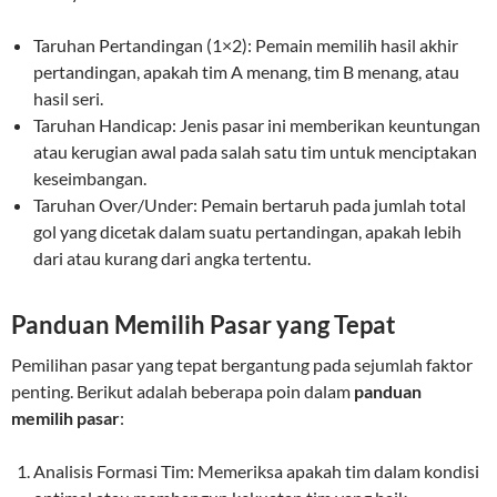
Taruhan Pertandingan (1×2): Pemain memilih hasil akhir
pertandingan, apakah tim A menang, tim B menang, atau
hasil seri.
Taruhan Handicap: Jenis pasar ini memberikan keuntungan
atau kerugian awal pada salah satu tim untuk menciptakan
keseimbangan.
Taruhan Over/Under: Pemain bertaruh pada jumlah total
gol yang dicetak dalam suatu pertandingan, apakah lebih
dari atau kurang dari angka tertentu.
Panduan Memilih Pasar yang Tepat
Pemilihan pasar yang tepat bergantung pada sejumlah faktor
penting. Berikut adalah beberapa poin dalam
panduan
memilih pasar
:
Analisis Formasi Tim: Memeriksa apakah tim dalam kondisi