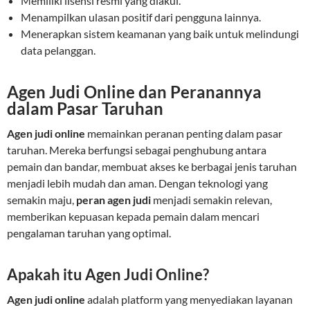
Memiliki lisensi resmi yang diakui.
Menampilkan ulasan positif dari pengguna lainnya.
Menerapkan sistem keamanan yang baik untuk melindungi
data pelanggan.
Agen Judi Online dan Peranannya
dalam Pasar Taruhan
Agen judi online
memainkan peranan penting dalam pasar
taruhan. Mereka berfungsi sebagai penghubung antara
pemain dan bandar, membuat akses ke berbagai jenis taruhan
menjadi lebih mudah dan aman. Dengan teknologi yang
semakin maju,
peran agen judi
menjadi semakin relevan,
memberikan kepuasan kepada pemain dalam mencari
pengalaman taruhan yang optimal.
Apakah itu Agen Judi Online?
Agen judi online
adalah platform yang menyediakan layanan