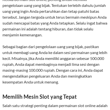
pengelolaan uang yang bijak. Tentukan terlebih dahulu jumlah
uang yang ingin Anda pertaruhkan dan tetap patuhi batas
tersebut. Jangan tergoda untuk terus bermain meskipun Anda
sudah mencapai batas yang Anda tetapkan. Selalu ingat bahwa
permainan ini adalah tentang hiburan, dan tidak selalu
menjamin kemenangan.
Sebagai bagian dari pengelolaan uang yang bijak, pastikan
untuk membagi uang Anda ke dalam sesi permainan yang lebih
kecil. Misalnya, jika Anda memiliki anggaran sebesar 500.000
rupiah, Anda dapat membaginya menjadi lima sesi dengan
masing-masing 100.000 rupiah. Dengan cara ini, Anda dapat
mengendalikan pengeluaran Anda dan meningkatkan
kesempatan Anda untuk menang.
Memilih Mesin Slot yang Tepat
Salah satu strategi penting dalam permainan slot online adalah