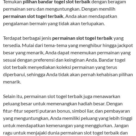
Temukan
pilihan bandar togel slot terbaik
dengan beragam
permainan seru dan menguntungkan. Dengan memilih
permainan slot togel terbaik
, Anda akan mendapatkan
pengalaman bermain yang tidak akan terlupakan.
Terdapat berbagai jenis
permainan slot togel terbaik
yang
tersedia. Mulai dari tema-tema yang menghibur hingga jackpot
besar yang menarik, Anda dapat menemukan permainan yang
sesuai dengan preferensi dan keinginan Anda. Bandar togel
slot terbaik menyediakan koleksi permainan yang terus
diperbarui, sehingga Anda tidak akan pernah kehabisan pilihan
menarik.
Selain itu, permainan slot togel terbaik juga menawarkan
peluang besar untuk memenangkan hadiah besar. Dengan
fitur-fitur seperti putaran bonus, simbol liar, dan pembayaran
yang menguntungkan, Anda memiliki peluang yang lebih tinggi
untuk mendapatkan kemenangan yang menggiurkan. Jangan
ragu untuk menjajaki dunia permainan slot togel terbaik dan