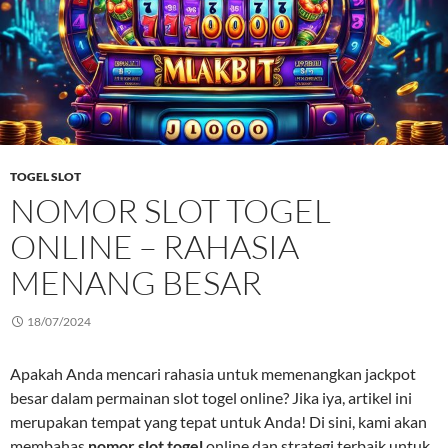
TOGEL SLOT
NOMOR SLOT TOGEL
ONLINE – RAHASIA
MENANG BESAR
18/07/2024
Apakah Anda mencari rahasia untuk memenangkan jackpot
besar dalam permainan slot togel online? Jika iya, artikel ini
merupakan tempat yang tepat untuk Anda! Di sini, kami akan
membahas
nomor slot togel
online dan strategi terbaik untuk