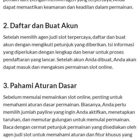
dapat memastikan keamanan dan keadilan dalam permainan.
2. Daftar dan Buat Akun
Setelah memilih agen judi slot terpercaya, daftar dan buat
akun dengan mengikuti petunjuk yang diberikan. Isi informasi
yang diperlukan dengan lengkap dan benar untuk proses
pendaftaran yang lancar. Setelah akun Anda dibuat, Anda akan
dapat masuk dan mengakses permainan slot online.
3. Pahami Aturan Dasar
Sebelum memulai memainkan slot online, penting untuk
memahami aturan dasar permainan. Biasanya, Anda perlu
memilih jumlah payline yang ingin Anda aktifkan, menetapkan
taruhan, dan memutar gulungan untuk memulai permainan.
Baca dengan cermat petunjuk permainan yang disediakan oleh
agen judi slot untuk memahami aturan dan fitur khusus yang