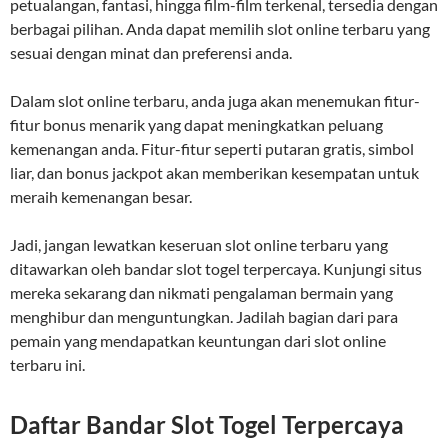
petualangan, fantasi, hingga film-film terkenal, tersedia dengan
berbagai pilihan. Anda dapat memilih slot online terbaru yang
sesuai dengan minat dan preferensi anda.
Dalam slot online terbaru, anda juga akan menemukan fitur-
fitur bonus menarik yang dapat meningkatkan peluang
kemenangan anda. Fitur-fitur seperti putaran gratis, simbol
liar, dan bonus jackpot akan memberikan kesempatan untuk
meraih kemenangan besar.
Jadi, jangan lewatkan keseruan slot online terbaru yang
ditawarkan oleh bandar slot togel terpercaya. Kunjungi situs
mereka sekarang dan nikmati pengalaman bermain yang
menghibur dan menguntungkan. Jadilah bagian dari para
pemain yang mendapatkan keuntungan dari slot online
terbaru ini.
Daftar Bandar Slot Togel Terpercaya