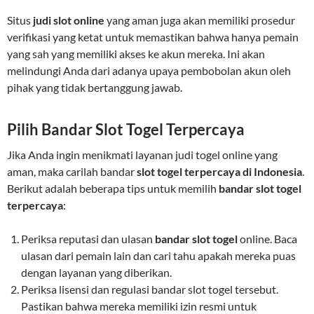
Situs
judi slot online
yang aman juga akan memiliki prosedur
verifikasi yang ketat untuk memastikan bahwa hanya pemain
yang sah yang memiliki akses ke akun mereka. Ini akan
melindungi Anda dari adanya upaya pembobolan akun oleh
pihak yang tidak bertanggung jawab.
Pilih Bandar Slot Togel Terpercaya
Jika Anda ingin menikmati layanan judi togel online yang
aman, maka carilah bandar
slot togel terpercaya di Indonesia
.
Berikut adalah beberapa tips untuk memilih
bandar slot togel
terpercaya
:
Periksa reputasi dan ulasan
bandar slot togel
online. Baca
ulasan dari pemain lain dan cari tahu apakah mereka puas
dengan layanan yang diberikan.
Periksa lisensi dan regulasi bandar slot togel tersebut.
Pastikan bahwa mereka memiliki izin resmi untuk