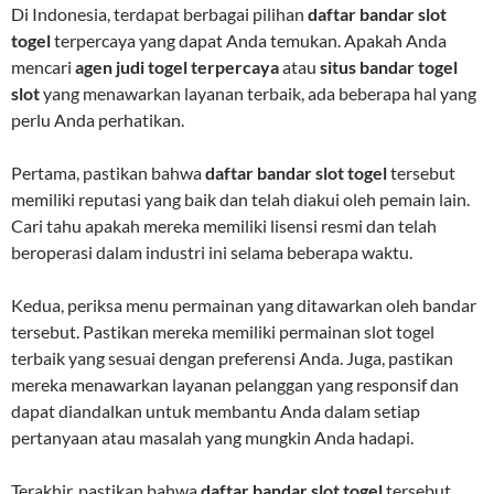
Di Indonesia, terdapat berbagai pilihan
daftar bandar slot
togel
terpercaya yang dapat Anda temukan. Apakah Anda
mencari
agen judi togel terpercaya
atau
situs bandar togel
slot
yang menawarkan layanan terbaik, ada beberapa hal yang
perlu Anda perhatikan.
Pertama, pastikan bahwa
daftar bandar slot togel
tersebut
memiliki reputasi yang baik dan telah diakui oleh pemain lain.
Cari tahu apakah mereka memiliki lisensi resmi dan telah
beroperasi dalam industri ini selama beberapa waktu.
Kedua, periksa menu permainan yang ditawarkan oleh bandar
tersebut. Pastikan mereka memiliki permainan slot togel
terbaik yang sesuai dengan preferensi Anda. Juga, pastikan
mereka menawarkan layanan pelanggan yang responsif dan
dapat diandalkan untuk membantu Anda dalam setiap
pertanyaan atau masalah yang mungkin Anda hadapi.
Terakhir, pastikan bahwa
daftar bandar slot togel
tersebut