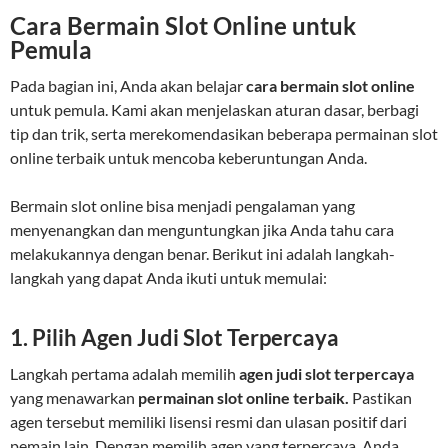
Cara Bermain Slot Online untuk
Pemula
Pada bagian ini, Anda akan belajar
cara bermain slot online
untuk pemula. Kami akan menjelaskan aturan dasar, berbagi
tip dan trik, serta merekomendasikan beberapa permainan slot
online terbaik untuk mencoba keberuntungan Anda.
Bermain slot online bisa menjadi pengalaman yang
menyenangkan dan menguntungkan jika Anda tahu cara
melakukannya dengan benar. Berikut ini adalah langkah-
langkah yang dapat Anda ikuti untuk memulai:
1. Pilih Agen Judi Slot Terpercaya
Langkah pertama adalah memilih
agen judi slot terpercaya
yang menawarkan
permainan slot online terbaik.
Pastikan
agen tersebut memiliki lisensi resmi dan ulasan positif dari
pemain lain. Dengan memilih agen yang terpercaya, Anda