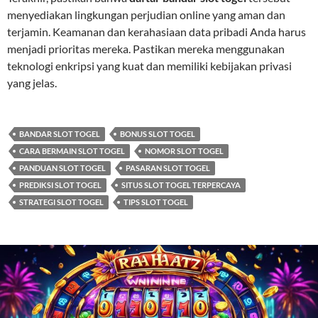
menyediakan lingkungan perjudian online yang aman dan
terjamin. Keamanan dan kerahasiaan data pribadi Anda harus
menjadi prioritas mereka. Pastikan mereka menggunakan
teknologi enkripsi yang kuat dan memiliki kebijakan privasi
yang jelas.
BANDAR SLOT TOGEL
BONUS SLOT TOGEL
CARA BERMAIN SLOT TOGEL
NOMOR SLOT TOGEL
PANDUAN SLOT TOGEL
PASARAN SLOT TOGEL
PREDIKSI SLOT TOGEL
SITUS SLOT TOGEL TERPERCAYA
STRATEGI SLOT TOGEL
TIPS SLOT TOGEL