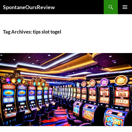
Search
SpontaneOursReview
SKIP
PRIMAR
TO
MENU
CONTENT
Tag Archives: tips slot togel