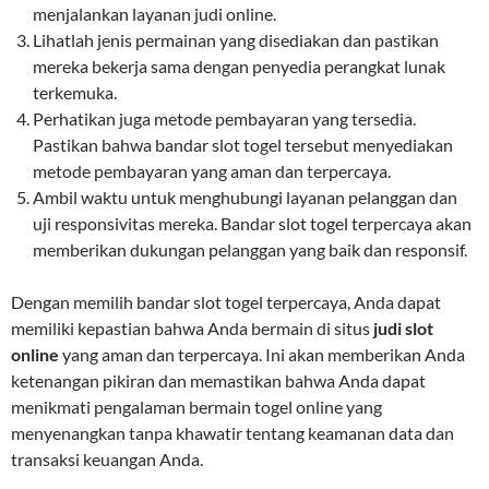
menjalankan layanan judi online.
Lihatlah jenis permainan yang disediakan dan pastikan
mereka bekerja sama dengan penyedia perangkat lunak
terkemuka.
Perhatikan juga metode pembayaran yang tersedia.
Pastikan bahwa bandar slot togel tersebut menyediakan
metode pembayaran yang aman dan terpercaya.
Ambil waktu untuk menghubungi layanan pelanggan dan
uji responsivitas mereka. Bandar slot togel terpercaya akan
memberikan dukungan pelanggan yang baik dan responsif.
Dengan memilih bandar slot togel terpercaya, Anda dapat
memiliki kepastian bahwa Anda bermain di situs
judi slot
online
yang aman dan terpercaya. Ini akan memberikan Anda
ketenangan pikiran dan memastikan bahwa Anda dapat
menikmati pengalaman bermain togel online yang
menyenangkan tanpa khawatir tentang keamanan data dan
transaksi keuangan Anda.