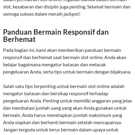
slot, kesabaran dan disiplin juga penting. Selamat bermain dan
semoga sukses dalam meraih jackpot!
Panduan Bermain Responsif dan
Berhemat
Pada bagian ini, kami akan memberikan panduan bermain
responsif dan berhemat saat bermain slot online. Anda akan
belajar bagaimana mengatur batasan dan melacak
pengeluaran Anda, serta tips untuk bermain dengan bijaksana.
Salah satu tips terpenting untuk bermain slot online adalah
mengatur batasan dan bersikap responsif terhadap
pengeluaran Anda. Penting untuk memiliki anggaran yang jelas
dan membatasi jumlah uang yang akan Anda gunakan untuk
bermain. Anda harus menetapkan jumlah maksimum yang
Anda siapkan dan berhenti bermain setelah mencapainya.
Jangan tergoda untuk terus bermain dalam upaya untuk