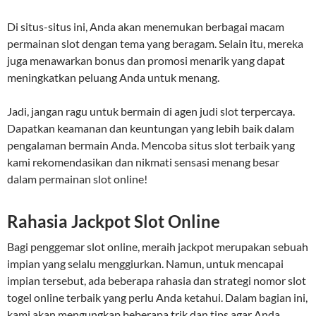
Di situs-situs ini, Anda akan menemukan berbagai macam
permainan slot dengan tema yang beragam. Selain itu, mereka
juga menawarkan bonus dan promosi menarik yang dapat
meningkatkan peluang Anda untuk menang.
Jadi, jangan ragu untuk bermain di agen judi slot terpercaya.
Dapatkan keamanan dan keuntungan yang lebih baik dalam
pengalaman bermain Anda. Mencoba situs slot terbaik yang
kami rekomendasikan dan nikmati sensasi menang besar
dalam permainan slot online!
Rahasia Jackpot Slot Online
Bagi penggemar slot online, meraih jackpot merupakan sebuah
impian yang selalu menggiurkan. Namun, untuk mencapai
impian tersebut, ada beberapa rahasia dan strategi nomor slot
togel online terbaik yang perlu Anda ketahui. Dalam bagian ini,
kami akan mengungkap beberapa trik dan tips agar Anda