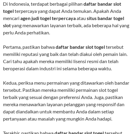
Di Indonesia, terdapat berbagai pilihan
daftar bandar slot
togel
terpercaya yang dapat Anda temukan. Apakah Anda
mencari
agen judi togel terpercaya
atau
situs bandar togel
slot
yang menawarkan layanan terbaik, ada beberapa hal yang
perlu Anda perhatikan.
Pertama, pastikan bahwa
daftar bandar slot togel
tersebut
memiliki reputasi yang baik dan telah diakui oleh pemain lain.
Cari tahu apakah mereka memiliki lisensi resmi dan telah
beroperasi dalam industri ini selama beberapa waktu.
Kedua, periksa menu permainan yang ditawarkan oleh bandar
tersebut. Pastikan mereka memiliki permainan slot togel
terbaik yang sesuai dengan preferensi Anda. Juga, pastikan
mereka menawarkan layanan pelanggan yang responsif dan
dapat diandalkan untuk membantu Anda dalam setiap
pertanyaan atau masalah yang mungkin Anda hadapi.
Terakhir, pastikan bahwa
daftar bandar slot togel
tersebut