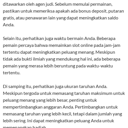
ditawarkan oleh agen judi. Sebelum memulai permainan,
pastikan untuk memeriksa apakah ada bonus deposit, putaran
gratis, atau penawaran lain yang dapat meningkatkan saldo
Anda.
Selain itu, perhatikan juga waktu bermain Anda. Beberapa
pemain percaya bahwa memainkan slot online pada jam-jam
tertentu dapat meningkatkan peluang menang. Meskipun
tidak ada bukti ilmiah yang mendukung hal ini, ada beberapa
pemain yang merasa lebih beruntung pada waktu-waktu
tertentu.
Di samping itu, perhatikan juga ukuran taruhan Anda.
Meskipun tergoda untuk memasang taruhan maksimum untuk
peluang menang yang lebih besar, penting untuk
mempertimbangkan anggaran Anda. Pertimbangkan untuk
memasang taruhan yang lebih kecil, tetapi dalam jumlah yang
lebih sering. Ini dapat meningkatkan peluang Anda untuk
memenangkan hadiah.