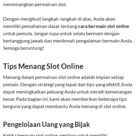
memenangkan permainan slot.
Dengan mengikuti langkah-langkah di atas, Anda akan
memiliki pemahaman dasar tentang
cara bermain slot online
untuk pemula. Jangan lupa untuk selalu bermain dengan
bertanggung jawab dan menikmati pengalaman bermain Anda.
Semoga beruntung!
Tips Menang Slot Online
Menang dalam permainan slot online adalah impian setiap
pemain. Dengan strategi yang tepat dan tips yang efektif, Anda
dapat meningkatkan peluang Anda untuk meraih kemenangan
besar. Pada bagian ini, kami akan memberikan beberapa tips
berguna yang dapat membantu Anda menang di slot online.
Pengelolaan Uang yang Bijak
Ketika bermain slot online, penting untuk memiliki