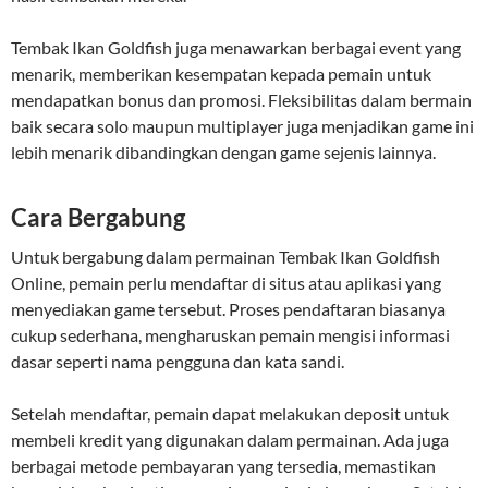
Tembak Ikan Goldfish juga menawarkan berbagai event yang
menarik, memberikan kesempatan kepada pemain untuk
mendapatkan bonus dan promosi. Fleksibilitas dalam bermain
baik secara solo maupun multiplayer juga menjadikan game ini
lebih menarik dibandingkan dengan game sejenis lainnya.
Cara Bergabung
Untuk bergabung dalam permainan Tembak Ikan Goldfish
Online, pemain perlu mendaftar di situs atau aplikasi yang
menyediakan game tersebut. Proses pendaftaran biasanya
cukup sederhana, mengharuskan pemain mengisi informasi
dasar seperti nama pengguna dan kata sandi.
Setelah mendaftar, pemain dapat melakukan deposit untuk
membeli kredit yang digunakan dalam permainan. Ada juga
berbagai metode pembayaran yang tersedia, memastikan