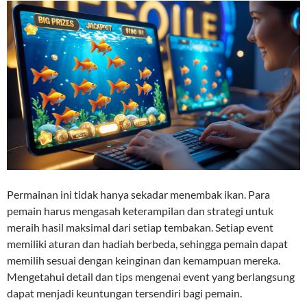
Permainan ini tidak hanya sekadar menembak ikan. Para
pemain harus mengasah keterampilan dan strategi untuk
meraih hasil maksimal dari setiap tembakan. Setiap event
memiliki aturan dan hadiah berbeda, sehingga pemain dapat
memilih sesuai dengan keinginan dan kemampuan mereka.
Mengetahui detail dan tips mengenai event yang berlangsung
dapat menjadi keuntungan tersendiri bagi pemain.