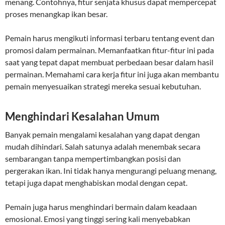
menang. Contohnya, fitur senjata khusus dapat mempercepat
proses menangkap ikan besar.
Pemain harus mengikuti informasi terbaru tentang event dan
promosi dalam permainan. Memanfaatkan fitur-fitur ini pada
saat yang tepat dapat membuat perbedaan besar dalam hasil
permainan. Memahami cara kerja fitur ini juga akan membantu
pemain menyesuaikan strategi mereka sesuai kebutuhan.
Menghindari Kesalahan Umum
Banyak pemain mengalami kesalahan yang dapat dengan
mudah dihindari. Salah satunya adalah menembak secara
sembarangan tanpa mempertimbangkan posisi dan
pergerakan ikan. Ini tidak hanya mengurangi peluang menang,
tetapi juga dapat menghabiskan modal dengan cepat.
Pemain juga harus menghindari bermain dalam keadaan
emosional. Emosi yang tinggi sering kali menyebabkan