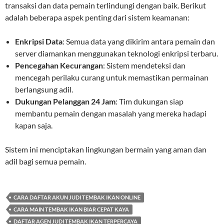
transaksi dan data pemain terlindungi dengan baik. Berikut
adalah beberapa aspek penting dari sistem keamanan:
Enkripsi Data
: Semua data yang dikirim antara pemain dan
server diamankan menggunakan teknologi enkripsi terbaru.
Pencegahan Kecurangan
: Sistem mendeteksi dan
mencegah perilaku curang untuk memastikan permainan
berlangsung adil.
Dukungan Pelanggan 24 Jam
: Tim dukungan siap
membantu pemain dengan masalah yang mereka hadapi
kapan saja.
Sistem ini menciptakan lingkungan bermain yang aman dan
adil bagi semua pemain.
CARA DAFTAR AKUN JUDI TEMBAK IKAN ONLINE
CARA MAIN TEMBAK IKAN BIAR CEPAT KAYA
DAFTAR AGEN JUDI TEMBAK IKAN TERPERCAYA