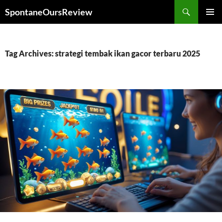
Search
SpontaneOursReview
SKIP
PRIMAR
TO
MENU
CONTENT
Tag Archives: strategi tembak ikan gacor terbaru 2025