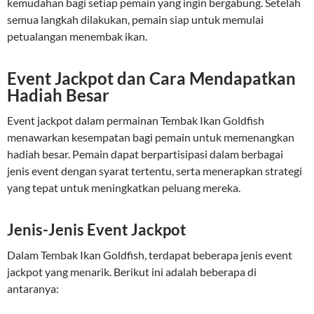
kemudahan bagi setiap pemain yang ingin bergabung. Setelah
semua langkah dilakukan, pemain siap untuk memulai
petualangan menembak ikan.
Event Jackpot dan Cara Mendapatkan
Hadiah Besar
Event jackpot dalam permainan Tembak Ikan Goldfish
menawarkan kesempatan bagi pemain untuk memenangkan
hadiah besar. Pemain dapat berpartisipasi dalam berbagai
jenis event dengan syarat tertentu, serta menerapkan strategi
yang tepat untuk meningkatkan peluang mereka.
Jenis-Jenis Event Jackpot
Dalam Tembak Ikan Goldfish, terdapat beberapa jenis event
jackpot yang menarik. Berikut ini adalah beberapa di
antaranya: