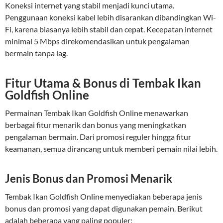
Koneksi internet yang stabil menjadi kunci utama.
Penggunaan koneksi kabel lebih disarankan dibandingkan Wi-
Fi, karena biasanya lebih stabil dan cepat. Kecepatan internet
minimal 5 Mbps direkomendasikan untuk pengalaman
bermain tanpa lag.
Fitur Utama & Bonus di Tembak Ikan
Goldfish Online
Permainan Tembak Ikan Goldfish Online menawarkan
berbagai fitur menarik dan bonus yang meningkatkan
pengalaman bermain. Dari promosi reguler hingga fitur
keamanan, semua dirancang untuk memberi pemain nilai lebih.
Jenis Bonus dan Promosi Menarik
Tembak Ikan Goldfish Online menyediakan beberapa jenis
bonus dan promosi yang dapat digunakan pemain. Berikut
adalah beberapa yang paling populer: