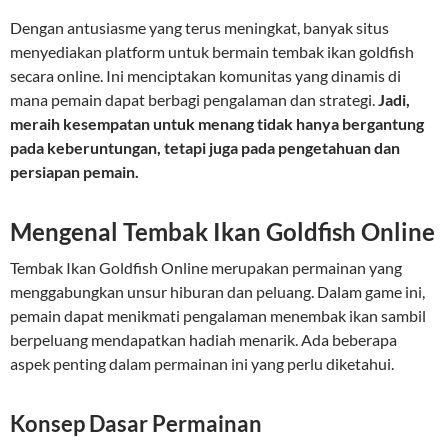
Dengan antusiasme yang terus meningkat, banyak situs
menyediakan platform untuk bermain tembak ikan goldfish
secara online. Ini menciptakan komunitas yang dinamis di
mana pemain dapat berbagi pengalaman dan strategi.
Jadi,
meraih kesempatan untuk menang tidak hanya bergantung
pada keberuntungan, tetapi juga pada pengetahuan dan
persiapan pemain.
Mengenal Tembak Ikan Goldfish Online
Tembak Ikan Goldfish Online merupakan permainan yang
menggabungkan unsur hiburan dan peluang. Dalam game ini,
pemain dapat menikmati pengalaman menembak ikan sambil
berpeluang mendapatkan hadiah menarik. Ada beberapa
aspek penting dalam permainan ini yang perlu diketahui.
Konsep Dasar Permainan