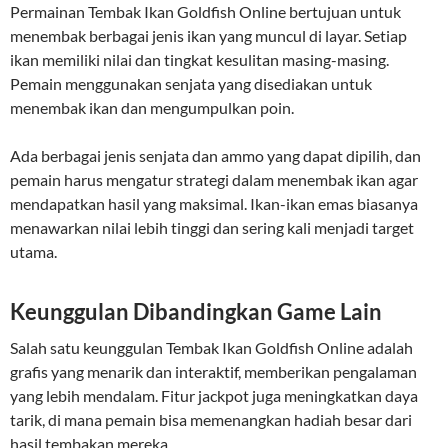
Permainan Tembak Ikan Goldfish Online bertujuan untuk
menembak berbagai jenis ikan yang muncul di layar. Setiap
ikan memiliki nilai dan tingkat kesulitan masing-masing.
Pemain menggunakan senjata yang disediakan untuk
menembak ikan dan mengumpulkan poin.
Ada berbagai jenis senjata dan ammo yang dapat dipilih, dan
pemain harus mengatur strategi dalam menembak ikan agar
mendapatkan hasil yang maksimal. Ikan-ikan emas biasanya
menawarkan nilai lebih tinggi dan sering kali menjadi target
utama.
Keunggulan Dibandingkan Game Lain
Salah satu keunggulan Tembak Ikan Goldfish Online adalah
grafis yang menarik dan interaktif, memberikan pengalaman
yang lebih mendalam. Fitur jackpot juga meningkatkan daya
tarik, di mana pemain bisa memenangkan hadiah besar dari
hasil tembakan mereka.