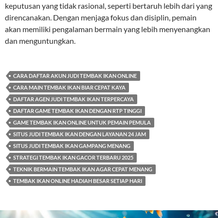
keputusan yang tidak rasional, seperti bertaruh lebih dari yang
direncanakan. Dengan menjaga fokus dan disiplin, pemain
akan memiliki pengalaman bermain yang lebih menyenangkan
dan menguntungkan.
CARA DAFTAR AKUN JUDI TEMBAK IKAN ONLINE
CARA MAIN TEMBAK IKAN BIAR CEPAT KAYA
DAFTAR AGEN JUDI TEMBAK IKAN TERPERCAYA
DAFTAR GAME TEMBAK IKAN DENGAN RTP TINGGI
GAME TEMBAK IKAN ONLINE UNTUK PEMAIN PEMULA
SITUS JUDI TEMBAK IKAN DENGAN LAYANAN 24 JAM
SITUS JUDI TEMBAK IKAN GAMPANG MENANG
STRATEGI TEMBAK IKAN GACOR TERBARU 2025
TEKNIK BERMAIN TEMBAK IKAN AGAR CEPAT MENANG
TEMBAK IKAN ONLINE HADIAH BESAR SETIAP HARI