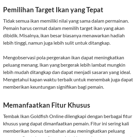
Pemilihan Target Ikan yang Tepat
Tidak semua ikan memiliki nilai yang sama dalam permainan.
Pemain harus cermat dalam memilih target ikan yang akan
dibidik. Misalnya, ikan besar biasanya menawarkan hadiah
lebih tinggi, namun juga lebih sulit untuk ditangkap.
Mengobservasi pola pergerakan ikan dapat meningkatkan
peluang menang. Ikan yang bergerak lebih lambat mungkin
lebih mudah ditangkap dan dapat menjadi sasaran yang ideal.
Mengetahui kapan waktu terbaik untuk menembak juga dapat
memberikan keuntungan signifikan bagi pemain.
Memanfaatkan Fitur Khusus
Tembak Ikan Goldfish Online dilengkapi dengan berbagai fitur
khusus yang dapat dimanfaatkan pemain. Fitur ini sering kali
memberikan bonus tambahan atau meningkatkan peluang