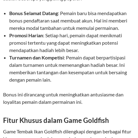
Bonus Selamat Datang
: Pemain baru bisa mendapatkan
bonus pendaftaran saat membuat akun. Hal ini memberi
mereka modal tambahan untuk memulai permainan.
Promosi Harian
: Setiap hari, pemain dapat menikmati
promosi tertentu yang dapat meningkatkan potensi
mendapatkan hadiah lebih besar.
Turnamen dan Kompetisi
: Pemain dapat berpartisipasi
dalam turnamen untuk memenangkan hadiah besar. Ini
memberikan tantangan dan kesempatan untuk bersaing
dengan pemain lain.
Bonus ini dirancang untuk meningkatkan antusiasme dan
loyalitas pemain dalam permainan ini.
Fitur Khusus dalam Game Goldfish
Game Tembak Ikan Goldfish dilengkapi dengan berbagai fitur