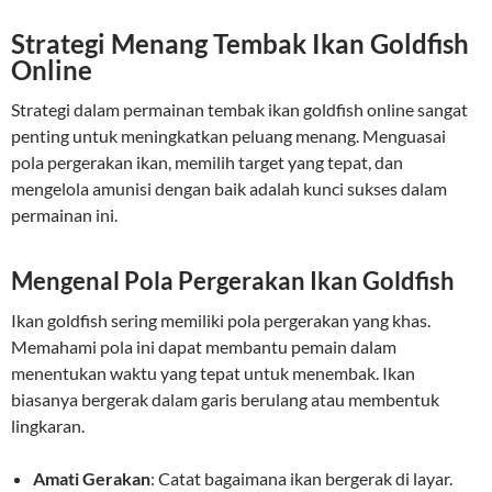
Strategi Menang Tembak Ikan Goldfish
Online
Strategi dalam permainan tembak ikan goldfish online sangat
penting untuk meningkatkan peluang menang. Menguasai
pola pergerakan ikan, memilih target yang tepat, dan
mengelola amunisi dengan baik adalah kunci sukses dalam
permainan ini.
Mengenal Pola Pergerakan Ikan Goldfish
Ikan goldfish sering memiliki pola pergerakan yang khas.
Memahami pola ini dapat membantu pemain dalam
menentukan waktu yang tepat untuk menembak. Ikan
biasanya bergerak dalam garis berulang atau membentuk
lingkaran.
Amati Gerakan
: Catat bagaimana ikan bergerak di layar.