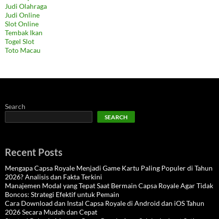
Judi Olahraga
Judi Online
Slot Online
Tembak Ikan
Togel Slot
Toto Macau
Search
SEARCH
Recent Posts
Mengapa Capsa Royale Menjadi Game Kartu Paling Populer di Tahun
2026? Analisis dan Fakta Terkini
Manajemen Modal yang Tepat Saat Bermain Capsa Royale Agar Tidak
Boncos: Strategi Efektif untuk Pemain
Cara Download dan Instal Capsa Royale di Android dan iOS Tahun
2026 Secara Mudah dan Cepat