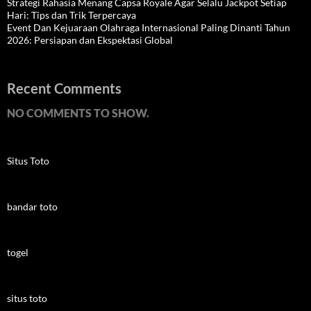
Strategi Rahasia Menang Capsa Royale Agar Selalu Jackpot Setiap
Hari: Tips dan Trik Terpercaya
Event Dan Kejuaraan Olahraga Internasional Paling Dinanti Tahun
2026: Persiapan dan Ekspektasi Global
Recent Comments
NO COMMENTS TO SHOW.
Situs Toto
bandar toto
togel
situs toto