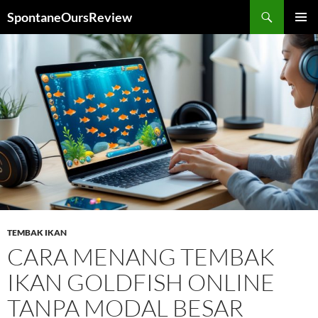
Search
SpontaneOursReview
SKIP
PRIMAR
TO
MENU
CONTENT
TEMBAK IKAN
CARA MENANG TEMBAK
IKAN GOLDFISH ONLINE
TANPA MODAL BESAR