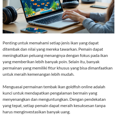
Penting untuk memahami setiap jenis ikan yang dapat
ditembak dan nilai yang mereka tawarkan. Pemain dapat
meningkatkan peluang menangnya dengan fokus pada ikan
yang memberikan lebih banyak poin. Selain itu, banyak
permainan yang memiliki fitur khusus yang bisa dimanfaatkan
untuk meraih kemenangan lebih mudah.
Menguasai permainan tembak ikan goldfish online adalah
kunci untuk mendapatkan pengalaman bermain yang
menyenangkan dan menguntungkan. Dengan pendekatan
yang tepat, setiap pemain dapat meraih kesuksesan tanpa
harus menginvestasikan banyak uang.