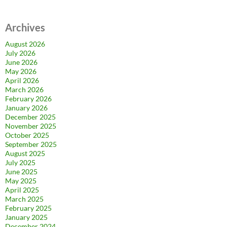
Archives
August 2026
July 2026
June 2026
May 2026
April 2026
March 2026
February 2026
January 2026
December 2025
November 2025
October 2025
September 2025
August 2025
July 2025
June 2025
May 2025
April 2025
March 2025
February 2025
January 2025
December 2024