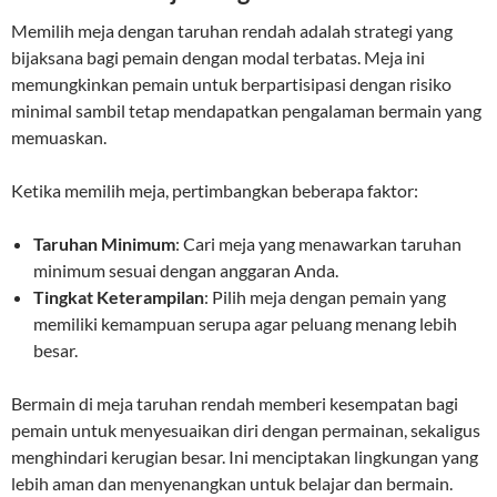
Memilih meja dengan taruhan rendah adalah strategi yang
bijaksana bagi pemain dengan modal terbatas. Meja ini
memungkinkan pemain untuk berpartisipasi dengan risiko
minimal sambil tetap mendapatkan pengalaman bermain yang
memuaskan.
Ketika memilih meja, pertimbangkan beberapa faktor:
Taruhan Minimum
: Cari meja yang menawarkan taruhan
minimum sesuai dengan anggaran Anda.
Tingkat Keterampilan
: Pilih meja dengan pemain yang
memiliki kemampuan serupa agar peluang menang lebih
besar.
Bermain di meja taruhan rendah memberi kesempatan bagi
pemain untuk menyesuaikan diri dengan permainan, sekaligus
menghindari kerugian besar. Ini menciptakan lingkungan yang
lebih aman dan menyenangkan untuk belajar dan bermain.