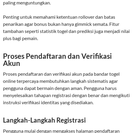
paling menguntungkan.
Penting untuk memahami ketentuan rollover dan batas
penarikan agar bonus bukan hanya gimmick semata. Fitur
tambahan seperti statistik togel dan prediksi juga menjadi nilai
plus bagi pemain.
Proses Pendaftaran dan Verifikasi
Akun
Proses pendaftaran dan verifikasi akun pada bandar togel
online terpercaya membutuhkan langkah sistematis agar
pengguna dapat bermain dengan aman. Pengguna harus
menyelesaikan tahapan registrasi dengan benar dan mengikuti
instruksi verifikasi identitas yang disediakan.
Langkah-Langkah Registrasi
Pengguna mulai dengan mengakses halaman pendaftaran