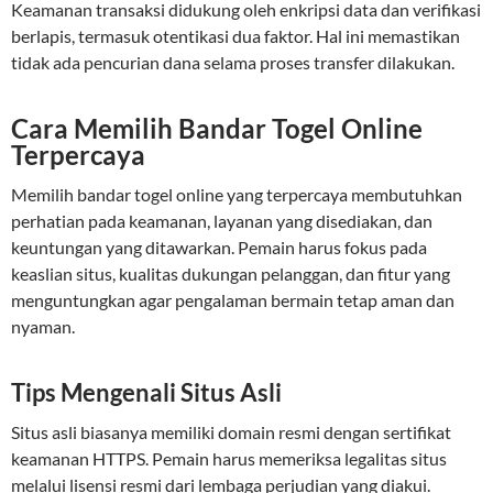
Keamanan transaksi didukung oleh enkripsi data dan verifikasi
berlapis, termasuk otentikasi dua faktor. Hal ini memastikan
tidak ada pencurian dana selama proses transfer dilakukan.
Cara Memilih Bandar Togel Online
Terpercaya
Memilih bandar togel online yang terpercaya membutuhkan
perhatian pada keamanan, layanan yang disediakan, dan
keuntungan yang ditawarkan. Pemain harus fokus pada
keaslian situs, kualitas dukungan pelanggan, dan fitur yang
menguntungkan agar pengalaman bermain tetap aman dan
nyaman.
Tips Mengenali Situs Asli
Situs asli biasanya memiliki domain resmi dengan sertifikat
keamanan HTTPS. Pemain harus memeriksa legalitas situs
melalui lisensi resmi dari lembaga perjudian yang diakui.