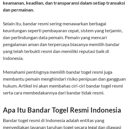
keamanan, keadilan, dan transparansi dalam setiap transaksi
dan permainan.
Selain itu, bandar resmi sering menawarkan berbagai
keuntungan seperti pembayaran cepat, sistem yang terjamin,
dan perlindungan data pemain. Pemain yang mencari
pengalaman aman dan terpercaya biasanya memilih bandar
yang telah terbukti resmi dan memiliki reputasi baik di
Indonesia.
Memahami pentingnya memilih bandar togel resmi juga
membantu pemain menghindari risiko penipuan dan gangguan
hukum. Artikel ini akan membahas ciri-ciri bandar togel resmi
serta cara membedakannya dari bandar tidak resmi.
Apa Itu Bandar Togel Resmi Indonesia
Bandar togel resmi di Indonesia adalah entitas yang
menyediakan layanan taruhan togel secara legal dan diawasi