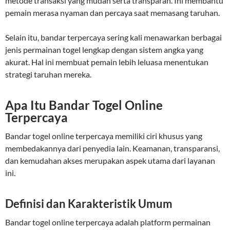
metode transaksi yang mudah serta transparan. Ini membantu
pemain merasa nyaman dan percaya saat memasang taruhan.
Selain itu, bandar terpercaya sering kali menawarkan berbagai
jenis permainan togel lengkap dengan sistem angka yang
akurat. Hal ini membuat pemain lebih leluasa menentukan
strategi taruhan mereka.
Apa Itu Bandar Togel Online
Terpercaya
Bandar togel online terpercaya memiliki ciri khusus yang
membedakannya dari penyedia lain. Keamanan, transparansi,
dan kemudahan akses merupakan aspek utama dari layanan
ini.
Definisi dan Karakteristik Umum
Bandar togel online terpercaya adalah platform permainan