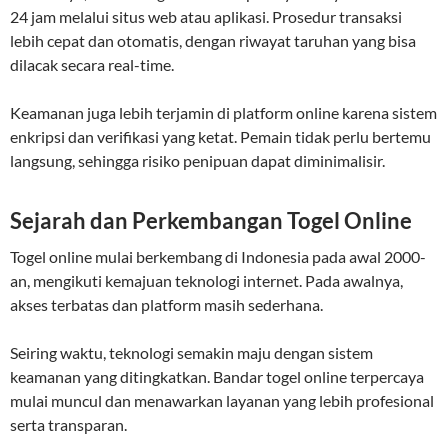
24 jam melalui situs web atau aplikasi. Prosedur transaksi
lebih cepat dan otomatis, dengan riwayat taruhan yang bisa
dilacak secara real-time.
Keamanan juga lebih terjamin di platform online karena sistem
enkripsi dan verifikasi yang ketat. Pemain tidak perlu bertemu
langsung, sehingga risiko penipuan dapat diminimalisir.
Sejarah dan Perkembangan Togel Online
Togel online mulai berkembang di Indonesia pada awal 2000-
an, mengikuti kemajuan teknologi internet. Pada awalnya,
akses terbatas dan platform masih sederhana.
Seiring waktu, teknologi semakin maju dengan sistem
keamanan yang ditingkatkan. Bandar togel online terpercaya
mulai muncul dan menawarkan layanan yang lebih profesional
serta transparan.