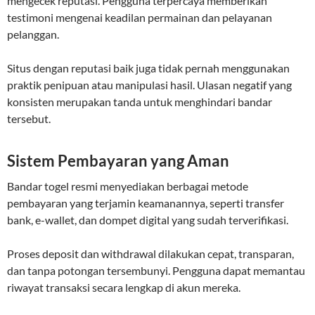
mengecek reputasi. Pengguna terpercaya memberikan
testimoni mengenai keadilan permainan dan pelayanan
pelanggan.
Situs dengan reputasi baik juga tidak pernah menggunakan
praktik penipuan atau manipulasi hasil. Ulasan negatif yang
konsisten merupakan tanda untuk menghindari bandar
tersebut.
Sistem Pembayaran yang Aman
Bandar togel resmi menyediakan berbagai metode
pembayaran yang terjamin keamanannya, seperti transfer
bank, e-wallet, dan dompet digital yang sudah terverifikasi.
Proses deposit dan withdrawal dilakukan cepat, transparan,
dan tanpa potongan tersembunyi. Pengguna dapat memantau
riwayat transaksi secara lengkap di akun mereka.