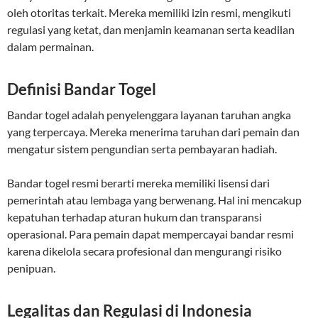
oleh otoritas terkait. Mereka memiliki izin resmi, mengikuti
regulasi yang ketat, dan menjamin keamanan serta keadilan
dalam permainan.
Definisi Bandar Togel
Bandar togel adalah penyelenggara layanan taruhan angka
yang terpercaya. Mereka menerima taruhan dari pemain dan
mengatur sistem pengundian serta pembayaran hadiah.
Bandar togel resmi berarti mereka memiliki lisensi dari
pemerintah atau lembaga yang berwenang. Hal ini mencakup
kepatuhan terhadap aturan hukum dan transparansi
operasional. Para pemain dapat mempercayai bandar resmi
karena dikelola secara profesional dan mengurangi risiko
penipuan.
Legalitas dan Regulasi di Indonesia