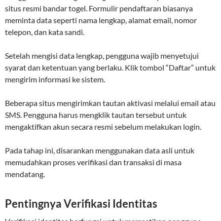
situs resmi bandar togel. Formulir pendaftaran biasanya
meminta data seperti nama lengkap, alamat email, nomor
telepon, dan kata sandi.
Setelah mengisi data lengkap, pengguna wajib menyetujui
syarat dan ketentuan yang berlaku. Klik tombol “Daftar” untuk
mengirim informasi ke sistem.
Beberapa situs mengirimkan tautan aktivasi melalui email atau
SMS. Pengguna harus mengklik tautan tersebut untuk
mengaktifkan akun secara resmi sebelum melakukan login.
Pada tahap ini, disarankan menggunakan data asli untuk
memudahkan proses verifikasi dan transaksi di masa
mendatang.
Pentingnya Verifikasi Identitas