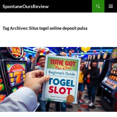
Search
SpontaneOursReview
SKIP
PRIMAR
TO
MENU
CONTENT
Tag Archives: Situs togel online deposit pulsa