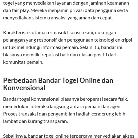
togel yang menyediakan layanan dengan jaminan keamanan
dan fair play. Mereka menjamin privasi data pengguna serta
menyediakan sistem transaksi yang aman dan cepat.
Karakteristik utama termasuk lisensi resmi, dukungan
pelanggan yang responsif, dan penggunaan teknologi enkripsi
untuk melindungi informasi pemain. Selain itu, bandar ini
biasanya memiliki reputasi baik dan ulasan positif dari
komunitas pemain.
Perbedaan Bandar Togel Online dan
Konvensional
Bandar togel konvensional biasanya beroperasi secara fisik,
memerlukan interaksi langsung antara pemain dan agen.
Proses transaksi dan pengambilan hadiah cenderung lebih
lambat dan kurang transparan.
Sebaliknya, bandar togel online terpercaya menyediakan akses