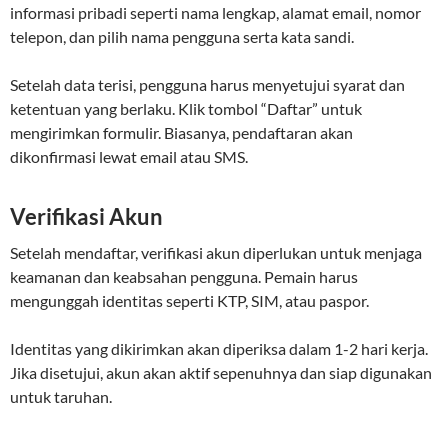
informasi pribadi seperti nama lengkap, alamat email, nomor
telepon, dan pilih nama pengguna serta kata sandi.
Setelah data terisi, pengguna harus menyetujui syarat dan
ketentuan yang berlaku. Klik tombol “Daftar” untuk
mengirimkan formulir. Biasanya, pendaftaran akan
dikonfirmasi lewat email atau SMS.
Verifikasi Akun
Setelah mendaftar, verifikasi akun diperlukan untuk menjaga
keamanan dan keabsahan pengguna. Pemain harus
mengunggah identitas seperti KTP, SIM, atau paspor.
Identitas yang dikirimkan akan diperiksa dalam 1-2 hari kerja.
Jika disetujui, akun akan aktif sepenuhnya dan siap digunakan
untuk taruhan.