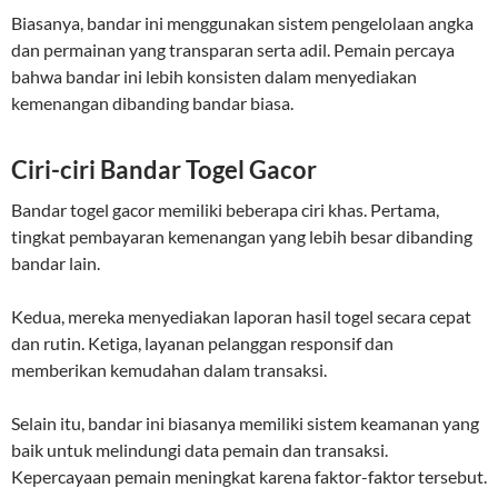
Biasanya, bandar ini menggunakan sistem pengelolaan angka
dan permainan yang transparan serta adil. Pemain percaya
bahwa bandar ini lebih konsisten dalam menyediakan
kemenangan dibanding bandar biasa.
Ciri-ciri Bandar Togel Gacor
Bandar togel gacor memiliki beberapa ciri khas. Pertama,
tingkat pembayaran kemenangan yang lebih besar dibanding
bandar lain.
Kedua, mereka menyediakan laporan hasil togel secara cepat
dan rutin. Ketiga, layanan pelanggan responsif dan
memberikan kemudahan dalam transaksi.
Selain itu, bandar ini biasanya memiliki sistem keamanan yang
baik untuk melindungi data pemain dan transaksi.
Kepercayaan pemain meningkat karena faktor-faktor tersebut.