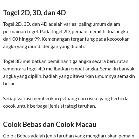
Togel 2D, 3D, dan 4D
Togel 2D, 3D, dan 4D adalah variasi paling umum dalam
permainan togel. Pada togel 2D, pemain memilih dua angka
dari 00 hingga 99. Kemenangan tergantung pada kecocokan
angka yang diundi dengan yang dipilih.
Togel 3D melibatkan pemilihan tiga angka secara berurutan,
sementara togel 4D melibatkan empat angka. Semakin banyak
angka yang dipilih, hadiah yang ditawarkan umumnya semakin
besar.
Setiap variasi memberikan peluang dan risiko yang berbeda,
cocok untuk berbagai jenis strategi taruhan.
Colok Bebas dan Colok Macau
Colok Bebas adalah jenis taruhan yang mengharuskan pemain