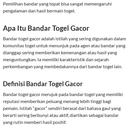
Pemilihan bandar yang tepat bisa sangat memengaruhi
pengalaman dan hasil bermain togel.
Apa Itu Bandar Togel Gacor
Bandar togel gacor adalah istilah yang sering digunakan dalam
komunitas togel untuk menunjuk pada agen atau bandar yang
dianggap sering memberikan kemenangan atau hasil yang
menguntungkan. Ia memiliki karakteristik dan sejarah
perkembangan yang membedakannya dari bandar togel lain.
Definisi Bandar Togel Gacor
Bandar togel gacor merujuk pada bandar togel yang memiliki
reputasi memberikan peluang menang lebih tinggi bagi
pemain. Istilah “gacor” sendiri berasal dari bahasa gaul yang
berarti sering berbunyi atau aktif, diartikan sebagai bandar
yang rutin memberi hasil positif.