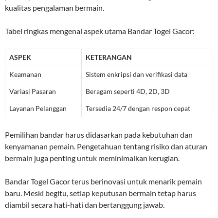
kualitas pengalaman bermain.
Tabel ringkas mengenai aspek utama Bandar Togel Gacor:
ASPEK
KETERANGAN
Keamanan
Sistem enkripsi dan verifikasi data
Variasi Pasaran
Beragam seperti 4D, 2D, 3D
Layanan Pelanggan
Tersedia 24/7 dengan respon cepat
Pemilihan bandar harus didasarkan pada kebutuhan dan
kenyamanan pemain. Pengetahuan tentang risiko dan aturan
bermain juga penting untuk meminimalkan kerugian.
Bandar Togel Gacor terus berinovasi untuk menarik pemain
baru. Meski begitu, setiap keputusan bermain tetap harus
diambil secara hati-hati dan bertanggung jawab.