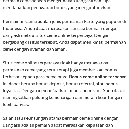
bermain ceme dengan menggunakan uang asli dan juga
mendapatkan penawaran bonus yang menguntungkan.
Permainan Ceme adalah jenis permainan kartu yang populer di
Indonesia. Anda dapat merasakan sensasi bermain dengan
uang asli melalui situs ceme online terpercaya. Dengan
bergabung di situs tersebut, Anda dapat menikmati permainan
ceme dengan nyaman dan aman.
Situs ceme online terpercaya tidak hanya menawarkan
permainan ceme yang seru, tetapi juga memberikan bonus
terbesar kepada para pemainnya.
Bonus ceme online terbesar
ini dapat berupa bonus deposit, bonus referral, atau bonus
loyalitas. Dengan memanfaatkan bonus-bonus ini, Anda dapat
meningkatkan peluang kemenangan dan meraih keuntungan
lebih banyak.
Salah satu keuntungan utama bermain ceme online dengan
uang asli adalah pemain dapat merasakan kepuasan dan