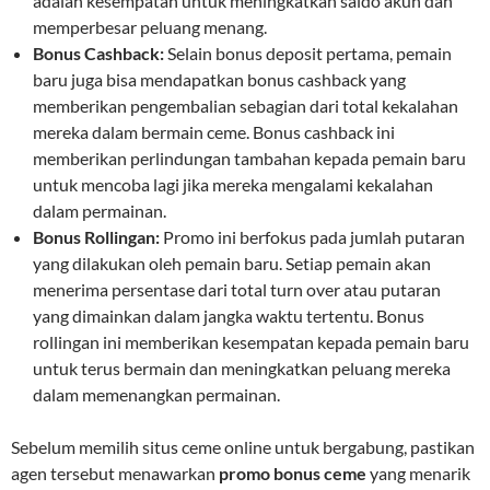
adalah kesempatan untuk meningkatkan saldo akun dan
memperbesar peluang menang.
Bonus Cashback:
Selain bonus deposit pertama, pemain
baru juga bisa mendapatkan bonus cashback yang
memberikan pengembalian sebagian dari total kekalahan
mereka dalam bermain ceme. Bonus cashback ini
memberikan perlindungan tambahan kepada pemain baru
untuk mencoba lagi jika mereka mengalami kekalahan
dalam permainan.
Bonus Rollingan:
Promo ini berfokus pada jumlah putaran
yang dilakukan oleh pemain baru. Setiap pemain akan
menerima persentase dari total turn over atau putaran
yang dimainkan dalam jangka waktu tertentu. Bonus
rollingan ini memberikan kesempatan kepada pemain baru
untuk terus bermain dan meningkatkan peluang mereka
dalam memenangkan permainan.
Sebelum memilih situs ceme online untuk bergabung, pastikan
agen tersebut menawarkan
promo bonus ceme
yang menarik