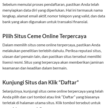
Sebelum memulai proses pendaftaran, pastikan Anda telah
menyiapkan data diri yang diperlukan. Hal ini termasuk nama
lengkap, alamat email aktif, nomor telepon yang valid, dan data
bank yang akan digunakan untuk transaksi finansial.
Pilih Situs Ceme Online Terpercaya
Dalam memilih situs ceme online terpercaya, pastikan Anda
melakukan penelitian terlebih dahulu. Periksa reputasi situs,
ulasan dari pemain lain, dan pastikan situs tersebut memiliki
lisensi resmi. Situs yang terpercaya akan memberikan jaminan
keamanan dan keadilan dalam bermain.
Kunjungi Situs dan Klik “Daftar”
Selanjutnya, kunjungi situs ceme online terpercaya yang telah
Anda pilih dan cari tombol atau link “Daftar” yang biasanya
terletak di halaman utama situs. Klik tombol tersebut untuk