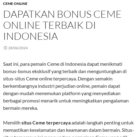
CEME ONLINE
DAPATKAN BONUS CEME
ONLINE TERBAIK DI
INDONESIA
28/06/2024
Saat ini, para pemain Ceme di Indonesia dapat menikmati
bonus-bonus eksklusif yang terbaik dan menguntungkan di
situs-situs Ceme online terpercaya. Dengan semakin
berkembangnya industri perjudian online, pemain dapat
dengan mudah menemukan platform yang menyediakan
berbagai promosi menarik untuk meningkatkan pengalaman
bermain mereka.
Memilih
situs Ceme terpercaya
adalah langkah penting untuk
memastikan keselamatan dan keamanan dalam bermain. Situs-