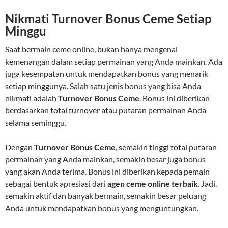
Nikmati Turnover Bonus Ceme Setiap
Minggu
Saat bermain ceme online, bukan hanya mengenai
kemenangan dalam setiap permainan yang Anda mainkan. Ada
juga kesempatan untuk mendapatkan bonus yang menarik
setiap minggunya. Salah satu jenis bonus yang bisa Anda
nikmati adalah
Turnover Bonus Ceme
. Bonus ini diberikan
berdasarkan total turnover atau putaran permainan Anda
selama seminggu.
Dengan
Turnover Bonus Ceme
, semakin tinggi total putaran
permainan yang Anda mainkan, semakin besar juga bonus
yang akan Anda terima. Bonus ini diberikan kepada pemain
sebagai bentuk apresiasi dari
agen ceme online terbaik
. Jadi,
semakin aktif dan banyak bermain, semakin besar peluang
Anda untuk mendapatkan bonus yang menguntungkan.