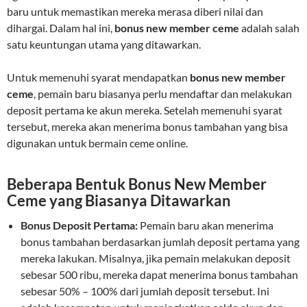
baru untuk memastikan mereka merasa diberi nilai dan
dihargai. Dalam hal ini,
bonus new member ceme
adalah salah
satu keuntungan utama yang ditawarkan.
Untuk memenuhi syarat mendapatkan
bonus new member
ceme
, pemain baru biasanya perlu mendaftar dan melakukan
deposit pertama ke akun mereka. Setelah memenuhi syarat
tersebut, mereka akan menerima bonus tambahan yang bisa
digunakan untuk bermain ceme online.
Beberapa Bentuk Bonus New Member
Ceme yang Biasanya Ditawarkan
Bonus Deposit Pertama:
Pemain baru akan menerima
bonus tambahan berdasarkan jumlah deposit pertama yang
mereka lakukan. Misalnya, jika pemain melakukan deposit
sebesar 500 ribu, mereka dapat menerima bonus tambahan
sebesar 50% – 100% dari jumlah deposit tersebut. Ini