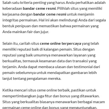
Salah satu kriteria penting yang harus Anda perhatikan adalah
keberadaan
bandar ceme resmi
. Pilihlah situs yang memiliki
kerjasama dengan
bandar ceme resmi
untuk menjamin
integritas permainan. Hal ini akan melindungi Anda dari segala
bentuk penipuan dan memastikan bahwa permainan yang
Anda mainkan fair dan jujur.
Selain itu, carilah situs
ceme online terpercaya
yang telah
memiliki reputasi baik di kalangan pemain. Situs dengan
reputasi yang baik umumnya menawarkan layanan yang
berkualitas, termasuk keamanan data dan transaksi yang
terjamin. Anda dapat membaca ulasan dan testimonial dari
pemain sebelumnya untuk mendapatkan gambaran lebih
lanjut tentang pengalaman mereka.
Ketika mencari situs ceme online terbaik, pastikan untuk
mempertimbangkan juga fitur dan bonus yang ditawarkan.
Situs yang berkualitas biasanya menawarkan berbagai macam
permainan ceme online dan bonus yang menguntungkan.