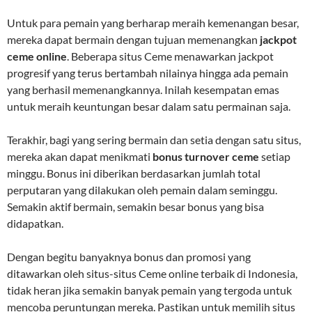
Untuk para pemain yang berharap meraih kemenangan besar,
mereka dapat bermain dengan tujuan memenangkan
jackpot
ceme online
. Beberapa situs Ceme menawarkan jackpot
progresif yang terus bertambah nilainya hingga ada pemain
yang berhasil memenangkannya. Inilah kesempatan emas
untuk meraih keuntungan besar dalam satu permainan saja.
Terakhir, bagi yang sering bermain dan setia dengan satu situs,
mereka akan dapat menikmati
bonus turnover ceme
setiap
minggu. Bonus ini diberikan berdasarkan jumlah total
perputaran yang dilakukan oleh pemain dalam seminggu.
Semakin aktif bermain, semakin besar bonus yang bisa
didapatkan.
Dengan begitu banyaknya bonus dan promosi yang
ditawarkan oleh situs-situs Ceme online terbaik di Indonesia,
tidak heran jika semakin banyak pemain yang tergoda untuk
mencoba peruntungan mereka. Pastikan untuk memilih situs