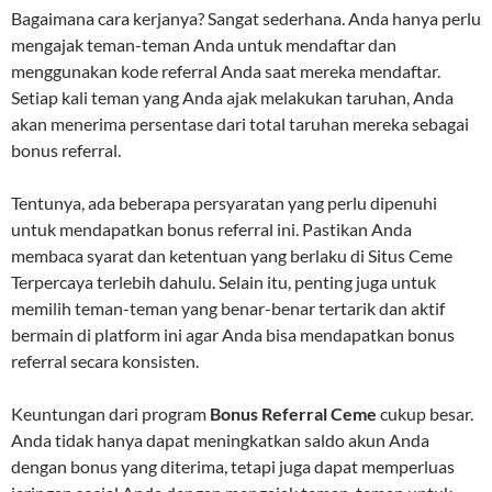
Bagaimana cara kerjanya? Sangat sederhana. Anda hanya perlu
mengajak teman-teman Anda untuk mendaftar dan
menggunakan kode referral Anda saat mereka mendaftar.
Setiap kali teman yang Anda ajak melakukan taruhan, Anda
akan menerima persentase dari total taruhan mereka sebagai
bonus referral.
Tentunya, ada beberapa persyaratan yang perlu dipenuhi
untuk mendapatkan bonus referral ini. Pastikan Anda
membaca syarat dan ketentuan yang berlaku di Situs Ceme
Terpercaya terlebih dahulu. Selain itu, penting juga untuk
memilih teman-teman yang benar-benar tertarik dan aktif
bermain di platform ini agar Anda bisa mendapatkan bonus
referral secara konsisten.
Keuntungan dari program
Bonus Referral Ceme
cukup besar.
Anda tidak hanya dapat meningkatkan saldo akun Anda
dengan bonus yang diterima, tetapi juga dapat memperluas