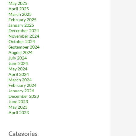
May 2025
April 2025
March 2025
February 2025
January 2025
December 2024
November 2024
October 2024
September 2024
August 2024
July 2024
June 2024
May 2024
April 2024
March 2024
February 2024
January 2024
December 2023
June 2023
May 2023
April 2023
Categories