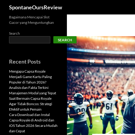
Search
SpontaneOursReview
Bagaimana Mencapai Slot
Gacor yang Menguntungkan
Search
SEARCH
Recent Posts
Mengapa Capsa Royale
Menjadi Game Kartu Paling
Populer di Tahun 2026?
Analisis dan Fakta Terkini
Manajemen Modal yang Tepat
Saat Bermain Capsa Royale
Agar Tidak Boncos: Strategi
Efektif untuk Pemain
Cara Download dan Instal
Capsa Royale di Android dan
iOS Tahun 2026 Secara Mudah
dan Cepat