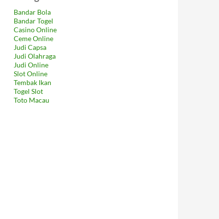
Bandar Bola
Bandar Togel
Casino Online
Ceme Online
Judi Capsa
Judi Olahraga
Judi Online
Slot Online
Tembak Ikan
Togel Slot
Toto Macau