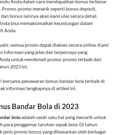
ndu Anda dalam cara mendapatkan bonus terbesar
a. Promo-promo menarik seperti bonus deposit,
dan bonus lainnya akan kami ulas secara detail.
 Anda bisa memaksimalkan keuntungan dalam
it Anda.
atir, semua proses dapat diakses secara online. Kami
 informasi yang jelas dan terpercaya yang
nda untuk menikmati promo-promo terbaik dari
ahun 2023 ini.
uri bersama penawaran bonus bandar bola terbaik di
k informasi lengkapnya di artikel ini.
us Bandar Bola di 2023
ndar bola
adalah salah satu hal yang menarik untuk
eh para penggemar taruhan sepak bola. Di tahun
k jenis promo bonus yang ditawarkan oleh berbagai