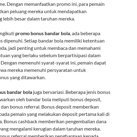
ine. Dengan memanfaatkan promo ini, para pemain
tkan peluang mereka untuk mendapatkan
 lebih besar dalam taruhan mereka.
ngikuti
promo bonus bandar bola
, ada beberapa
s dipenuhi. Setiap bandar bola memiliki ketentuan
eda, jadi penting untuk membaca dan memahami
ntuan yang berlaku sebelum berpartisipasi dalam
 Dengan memenuhi syarat-syarat ini, pemain dapat
wa mereka memenuhi persyaratan untuk
nus yang ditawarkan.
us bandar bola
juga bervariasi. Beberapa jenis bonus
arkan oleh bandar bola meliputi bonus deposit,
 dan bonus referral. Bonus deposit memberikan
ada pemain yang melakukan deposit pertama kali di
la. Bonus cashback memberikan pengembalian dana
yang mengalami kerugian dalam taruhan mereka.
bonus referral memberikan penghargaan kepada