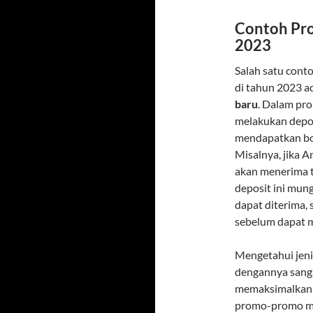
Contoh Pro
2023
Salah satu cont
di tahun 2023 a
baru
. Dalam pro
melakukan deposi
mendapatkan bon
Misalnya, jika 
akan menerima t
deposit ini mun
dapat diterima,
sebelum dapat m
Mengetahui jeni
dengannya sanga
memaksimalkan 
promo-promo me