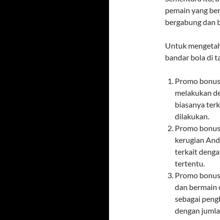
pemain yang be
bergabung dan be
Untuk mengetahu
bandar bola di 
Promo bonus 
melakukan dep
biasanya ter
dilakukan.
Promo bonus 
kerugian And
terkait denga
tertentu.
Promo bonus 
dan bermain d
sebagai pengh
dengan jumla