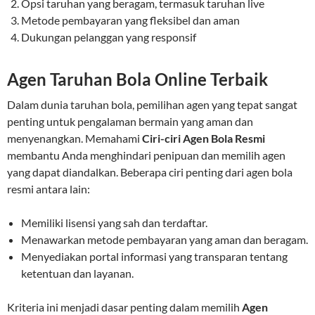
Opsi taruhan yang beragam, termasuk taruhan live
Metode pembayaran yang fleksibel dan aman
Dukungan pelanggan yang responsif
Agen Taruhan Bola Online Terbaik
Dalam dunia taruhan bola, pemilihan agen yang tepat sangat
penting untuk pengalaman bermain yang aman dan
menyenangkan. Memahami
Ciri-ciri Agen Bola Resmi
membantu Anda menghindari penipuan dan memilih agen
yang dapat diandalkan. Beberapa ciri penting dari agen bola
resmi antara lain:
Memiliki lisensi yang sah dan terdaftar.
Menawarkan metode pembayaran yang aman dan beragam.
Menyediakan portal informasi yang transparan tentang
ketentuan dan layanan.
Kriteria ini menjadi dasar penting dalam memilih
Agen