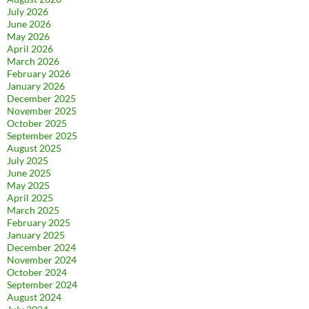
July 2026
June 2026
May 2026
April 2026
March 2026
February 2026
January 2026
December 2025
November 2025
October 2025
September 2025
August 2025
July 2025
June 2025
May 2025
April 2025
March 2025
February 2025
January 2025
December 2024
November 2024
October 2024
September 2024
August 2024