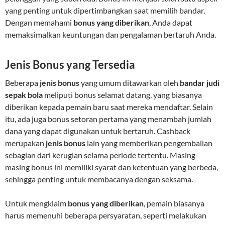
yang penting untuk dipertimbangkan saat memilih bandar.
Dengan memahami
bonus yang diberikan
, Anda dapat
memaksimalkan keuntungan dan pengalaman bertaruh Anda.
Jenis Bonus yang Tersedia
Beberapa
jenis bonus
yang umum ditawarkan oleh
bandar judi
sepak bola
meliputi bonus selamat datang, yang biasanya
diberikan kepada pemain baru saat mereka mendaftar. Selain
itu, ada juga bonus setoran pertama yang menambah jumlah
dana yang dapat digunakan untuk bertaruh. Cashback
merupakan
jenis bonus
lain yang memberikan pengembalian
sebagian dari kerugian selama periode tertentu. Masing-
masing bonus ini memiliki syarat dan ketentuan yang berbeda,
sehingga penting untuk membacanya dengan seksama.
Untuk mengklaim
bonus yang diberikan
, pemain biasanya
harus memenuhi beberapa persyaratan, seperti melakukan