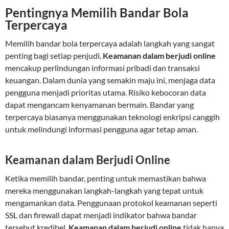
Pentingnya Memilih Bandar Bola
Terpercaya
Memilih bandar bola terpercaya adalah langkah yang sangat
penting bagi setiap penjudi.
Keamanan dalam berjudi online
mencakup perlindungan informasi pribadi dan transaksi
keuangan. Dalam dunia yang semakin maju ini, menjaga data
pengguna menjadi prioritas utama. Risiko kebocoran data
dapat mengancam kenyamanan bermain. Bandar yang
terpercaya biasanya menggunakan teknologi enkripsi canggih
untuk melindungi informasi pengguna agar tetap aman.
Keamanan dalam Berjudi Online
Ketika memilih bandar, penting untuk memastikan bahwa
mereka menggunakan langkah-langkah yang tepat untuk
mengamankan data. Penggunaan protokol keamanan seperti
SSL dan firewall dapat menjadi indikator bahwa bandar
tersebut kredibel.
Keamanan dalam berjudi online
tidak hanya