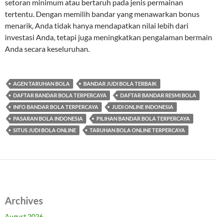
setoran minimum atau bertaruh pada jenis permainan
tertentu. Dengan memilih bandar yang menawarkan bonus
menarik, Anda tidak hanya mendapatkan nilai lebih dari
investasi Anda, tetapi juga meningkatkan pengalaman bermain
Anda secara keseluruhan.
AGEN TARUHAN BOLA
BANDAR JUDI BOLA TERBAIK
DAFTAR BANDAR BOLA TERPERCAYA
DAFTAR BANDAR RESMI BOLA
INFO BANDAR BOLA TERPERCAYA
JUDI ONLINE INDONESIA
PASARAN BOLA INDONESIA
PILIHAN BANDAR BOLA TERPERCAYA
SITUS JUDI BOLA ONLINE
TARUHAN BOLA ONLINE TERPERCAYA
Archives
August 2026