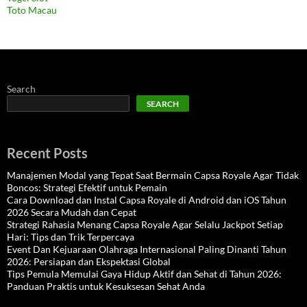
Toto Macau
Search
SEARCH
Recent Posts
Manajemen Modal yang Tepat Saat Bermain Capsa Royale Agar Tidak
Boncos: Strategi Efektif untuk Pemain
Cara Download dan Instal Capsa Royale di Android dan iOS Tahun
2026 Secara Mudah dan Cepat
Strategi Rahasia Menang Capsa Royale Agar Selalu Jackpot Setiap
Hari: Tips dan Trik Terpercaya
Event Dan Kejuaraan Olahraga Internasional Paling Dinanti Tahun
2026: Persiapan dan Ekspektasi Global
Tips Pemula Memulai Gaya Hidup Aktif dan Sehat di Tahun 2026:
Panduan Praktis untuk Kesuksesan Sehat Anda