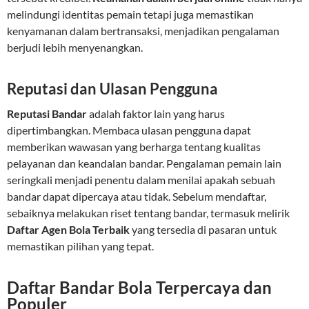
melindungi identitas pemain tetapi juga memastikan
kenyamanan dalam bertransaksi, menjadikan pengalaman
berjudi lebih menyenangkan.
Reputasi dan Ulasan Pengguna
Reputasi Bandar
adalah faktor lain yang harus
dipertimbangkan. Membaca ulasan pengguna dapat
memberikan wawasan yang berharga tentang kualitas
pelayanan dan keandalan bandar. Pengalaman pemain lain
seringkali menjadi penentu dalam menilai apakah sebuah
bandar dapat dipercaya atau tidak. Sebelum mendaftar,
sebaiknya melakukan riset tentang bandar, termasuk melirik
Daftar Agen Bola Terbaik
yang tersedia di pasaran untuk
memastikan pilihan yang tepat.
Daftar Bandar Bola Terpercaya dan
Populer