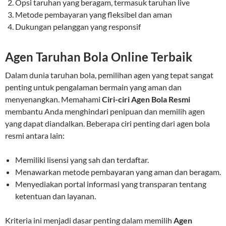
Opsi taruhan yang beragam, termasuk taruhan live
Metode pembayaran yang fleksibel dan aman
Dukungan pelanggan yang responsif
Agen Taruhan Bola Online Terbaik
Dalam dunia taruhan bola, pemilihan agen yang tepat sangat
penting untuk pengalaman bermain yang aman dan
menyenangkan. Memahami
Ciri-ciri Agen Bola Resmi
membantu Anda menghindari penipuan dan memilih agen
yang dapat diandalkan. Beberapa ciri penting dari agen bola
resmi antara lain:
Memiliki lisensi yang sah dan terdaftar.
Menawarkan metode pembayaran yang aman dan beragam.
Menyediakan portal informasi yang transparan tentang
ketentuan dan layanan.
Kriteria ini menjadi dasar penting dalam memilih
Agen