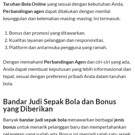
Taruhan Bola Online
yang sesuai dengan kebutuhan Anda.
Perbandingan agen
dapat dilakukan dengan menilai
keunggulan dan kelemahan masing-masing. Ini termasuk:
Bonus dan promosi yang ditawarkan.
Kualitas layanan pelanggan dan responsivitas.
Platform dan antarmuka pengguna yang ramah.
Dengan memahami
Perbandingan Agen
dan ciri-ciri yang ada,
Anda dapat membuat keputusan yang lebih informasional dan
tepat, sesuai dengan preferensi pribadi Anda dalam taruhan
bola.
Bandar Judi Sepak Bola dan Bonus
yang Diberikan
Banyak
bandar judi sepak bola
menawarkan berbagai
jenis
bonus
untuk menarik pelanggan baru dan mempertahankan
pelanggan yang sudah ada. Bonus ini menjadi salah satu aspek