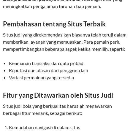
meningkatkan pengalaman taruhan tiap pemain.
Pembahasan tentang Situs Terbaik
Situs judi yang direkomendasikan biasanya telah teruji dalam
memberikan layanan yang memuaskan. Para pemain perlu
mempertimbangkan beberapa aspek ketika memilih, seperti:
Keamanan transaksi dan data pribadi
Reputasi dan ulasan dari pengguna lain
Variasi permainan yang tersedia
Fitur yang Ditawarkan oleh Situs Judi
Situs judi bola yang berkualitas haruslah menawarkan
berbagai fitur menarik, sebagai berikut:
Kemudahan navigasi di dalam situs