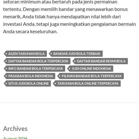
setoran minimum atau bertaruh pada jenis permainan
tertentu. Dengan memilih bandar yang menawarkan bonus
menarik, Anda tidak hanya mendapatkan nilai lebih dari
investasi Anda, tetapi juga meningkatkan pengalaman bermain
Anda secara keseluruhan.
AGEN TARUHAN BOLA
BANDAR JUDI BOLA TERBAIK
DAFTAR BANDAR BOLA TERPERCAYA
DAFTAR BANDAR RESMI BOLA
INFO BANDAR BOLA TERPERCAYA
JUDI ONLINE INDONESIA
PASARAN BOLA INDONESIA
PILIHAN BANDAR BOLA TERPERCAYA
SITUS JUDI BOLA ONLINE
TARUHAN BOLA ONLINE TERPERCAYA
Archives
August 2026