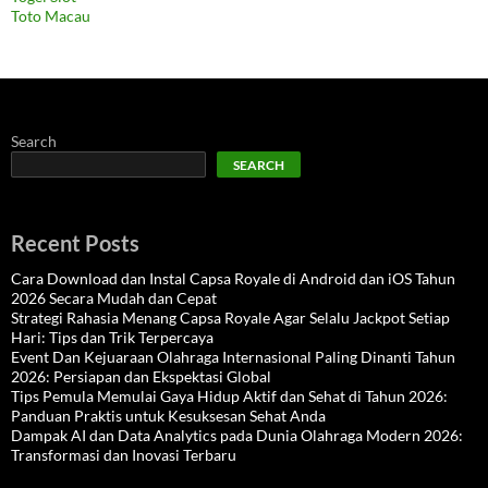
Toto Macau
Search
SEARCH
Recent Posts
Cara Download dan Instal Capsa Royale di Android dan iOS Tahun
2026 Secara Mudah dan Cepat
Strategi Rahasia Menang Capsa Royale Agar Selalu Jackpot Setiap
Hari: Tips dan Trik Terpercaya
Event Dan Kejuaraan Olahraga Internasional Paling Dinanti Tahun
2026: Persiapan dan Ekspektasi Global
Tips Pemula Memulai Gaya Hidup Aktif dan Sehat di Tahun 2026:
Panduan Praktis untuk Kesuksesan Sehat Anda
Dampak AI dan Data Analytics pada Dunia Olahraga Modern 2026:
Transformasi dan Inovasi Terbaru