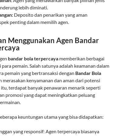
ainan:
Agen yang menawarkan banyak pilihan jenis
nderung lebih diminati.
uangan:
Deposito dan penarikan yang aman
pek penting dalam memilih agen.
an Menggunakan Agen Bandar
ercaya
agen
bandar bola terpercaya
memberikan berbagai
 para pemain. Salah satunya adalah keamanan dalam
ara pemain yang bertransaksi dengan
Bandar Bola
n merasakan kenyamanan dan aman dari potensi
n itu, terdapat banyak penawaran menarik seperti
an promosi yang dapat meningkatkan peluang
ermainan.
beberapa keuntungan utama yang bisa didapatkan:
nggan yang responsif: Agen terpercaya biasanya