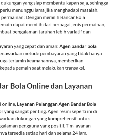
dukungan yang siap membantu kapan saja, sehingga
 perlu menunggu lama jika menghadapi masalah.
 permainan: Dengan memilih Bancar Bola
emain dapat memilih dari berbagai jenis permainan,
buat pengalaman taruhan lebih variatif dan
yaran yang cepat dan aman:
Agen bandar bola
menawarkan metode pembayaran yang tidak hanya
i juga terjamin keamanannya, memberikan
epada pemain saat melakukan transaksi.
ar Bola Online dan Layanan
n
 online,
Layanan Pelanggan Agen Bandar Bola
 yang sangat penting. Agen resmi seperti ini di
warkan dukungan yang komprehensif untuk
alaman pengguna yang positif. Tim layanan
ya tersedia setiap hari dan selama 24 jam,