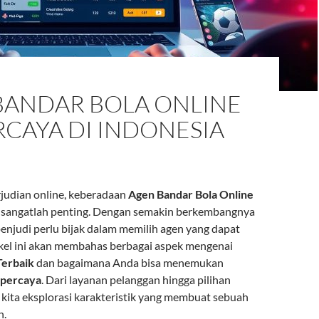
BANDAR BOLA ONLINE
CAYA DI INDONESIA
judian online, keberadaan
Agen Bandar Bola Online
 sangatlah penting. Dengan semakin berkembangnya
 penjudi perlu bijak dalam memilih agen yang dapat
ikel ini akan membahas berbagai aspek mengenai
Terbaik
dan bagaimana Anda bisa menemukan
rpercaya
. Dari layanan pelanggan hingga pilihan
 kita eksplorasi karakteristik yang membuat sebuah
h.