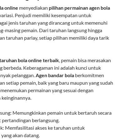
a online
menyediakan
pilihan permainan agen bola
variasi. Penjudi memiliki kesempatan untuk
gai jenis taruhan yang dirancang untuk memenuhi
ng-masing pemain. Dari taruhan langsung hingga
n taruhan parlay, setiap pilihan memiliki daya tarik
taruhan bola online terbaik
, pemain bisa merasakan
 berbeda. Keberagaman ini adalah kunci untuk
anyak pelanggan.
Agen bandar bola
berkomitmen
n setiap pemain, baik yang baru maupun yang sudah
 menemukan permainan yang sesuai dengan
keinginannya.
sung: Memungkinkan pemain untuk bertaruh secara
t pertandingan berlangsung.
k: Memfasilitasi akses ke taruhan untuk
 yang akan datang.