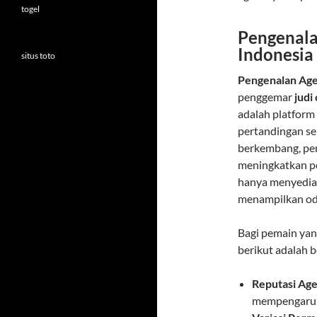
togel
Pengenala
Indonesia
situs toto
Pengenalan Age
penggemar
judi
adalah platform
pertandingan se
berkembang, pen
meningkatkan pe
hanya menyediak
menampilkan odd
Bagi pemain yan
berikut adalah b
Reputasi Age
mempengaruh