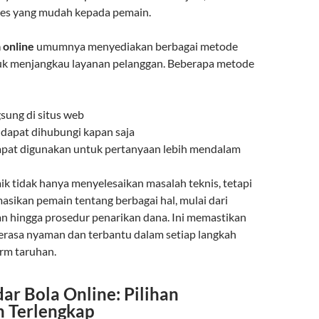
es yang mudah kepada pemain.
 online
umumnya menyediakan berbagai metode
uk menjangkau layanan pelanggan. Beberapa metode
gsung di situs web
 dapat dihubungi kapan saja
apat digunakan untuk pertanyaan lebih mendalam
ik tidak hanya menyelesaikan masalah teknis, tetapi
asikan pemain tentang berbagai hal, mulai dari
n hingga prosedur penarikan dana. Ini memastikan
rasa nyaman dan terbantu dalam setiap langkah
orm taruhan.
ar Bola Online: Pilihan
 Terlengkap