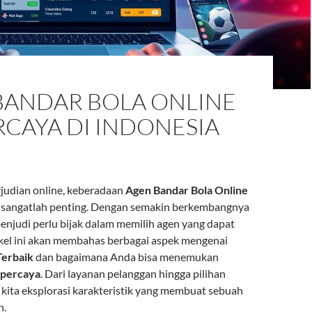
BANDAR BOLA ONLINE
CAYA DI INDONESIA
judian online, keberadaan
Agen Bandar Bola Online
 sangatlah penting. Dengan semakin berkembangnya
 penjudi perlu bijak dalam memilih agen yang dapat
ikel ini akan membahas berbagai aspek mengenai
Terbaik
dan bagaimana Anda bisa menemukan
rpercaya
. Dari layanan pelanggan hingga pilihan
 kita eksplorasi karakteristik yang membuat sebuah
h.