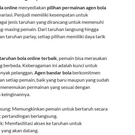
a online
menyediakan
pilihan permainan agen bola
variasi. Penjudi memiliki kesempatan untuk
gai jenis taruhan yang dirancang untuk memenuhi
ng-masing pemain. Dari taruhan langsung hingga
n taruhan parlay, setiap pilihan memiliki daya tarik
taruhan bola online terbaik
, pemain bisa merasakan
 berbeda. Keberagaman ini adalah kunci untuk
anyak pelanggan.
Agen bandar bola
berkomitmen
n setiap pemain, baik yang baru maupun yang sudah
 menemukan permainan yang sesuai dengan
keinginannya.
sung: Memungkinkan pemain untuk bertaruh secara
t pertandingan berlangsung.
k: Memfasilitasi akses ke taruhan untuk
 yang akan datang.