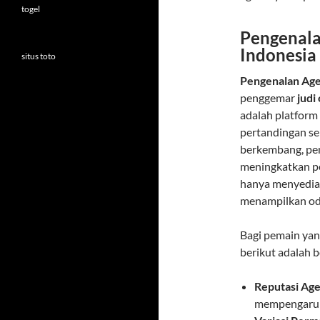
togel
Pengenala
Indonesia
situs toto
Pengenalan Age
penggemar
judi
adalah platform
pertandingan se
berkembang, pen
meningkatkan pe
hanya menyediak
menampilkan odd
Bagi pemain yan
berikut adalah b
Reputasi Age
mempengaruh