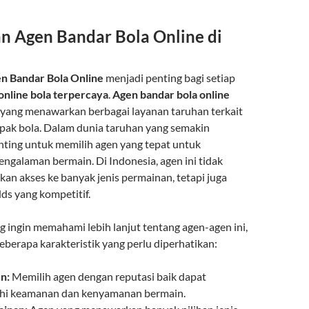
n Agen Bandar Bola Online di
n Bandar Bola Online
menjadi penting bagi setiap
 online bola terpercaya
.
Agen bandar bola online
 yang menawarkan berbagai layanan taruhan terkait
pak bola. Dalam dunia taruhan yang semakin
ting untuk memilih agen yang tepat untuk
ngalaman bermain. Di Indonesia, agen ini tidak
an akses ke banyak jenis permainan, tetapi juga
s yang kompetitif.
g ingin memahami lebih lanjut tentang agen-agen ini,
eberapa karakteristik yang perlu diperhatikan:
n:
Memilih agen dengan reputasi baik dapat
i keamanan dan kenyamanan bermain.