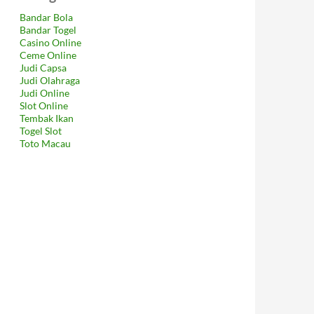
Bandar Bola
Bandar Togel
Casino Online
Ceme Online
Judi Capsa
Judi Olahraga
Judi Online
Slot Online
Tembak Ikan
Togel Slot
Toto Macau