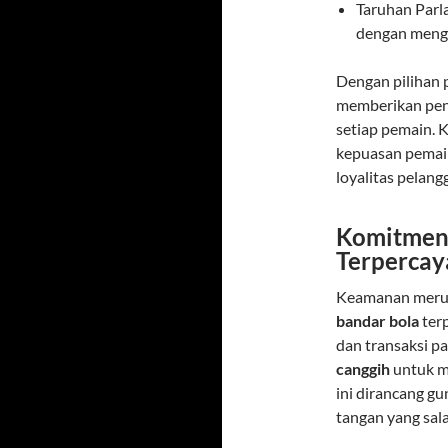
Taruhan Parl
dengan mengg
Dengan pilihan 
memberikan pen
setiap pemain. 
kepuasan pemai
loyalitas pelang
Komitmen 
Terpercay
Keamanan merupa
bandar bola
ter
dan transaksi 
canggih
untuk me
ini dirancang g
tangan yang sala