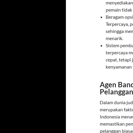
menyediakan 
pemain tidak
Beragam opsi
Terpercaya, p
sehingga mem
menarik.
Sistem pemba
terpercaya 
cepat, tetap
kenyamanan k
Agen Band
Pelangga
Dalam dunia judi
merupakan faktor
Indonesia mena
memastikan peng
pelanggan biasan