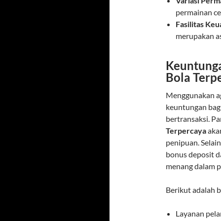
Variasi Perm
permainan ce
Fasilitas Ke
merupakan as
Keuntung
Bola Terp
Menggunakan 
keuntungan bagi
bertransaksi. P
Terpercaya
aka
penipuan. Selai
bonus deposit d
menang dalam p
Berikut adalah 
Layanan pela