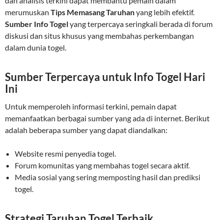
dan analisis terkini dapat membantu pemain dalam
merumuskan
Tips Memasang Taruhan
yang lebih efektif.
Sumber Info Togel
yang terpercaya seringkali berada di forum
diskusi dan situs khusus yang membahas perkembangan
dalam dunia togel.
Sumber Terpercaya untuk Info Togel Hari
Ini
Untuk memperoleh informasi terkini, pemain dapat
memanfaatkan berbagai sumber yang ada di internet. Berikut
adalah beberapa sumber yang dapat diandalkan:
Website resmi penyedia togel.
Forum komunitas yang membahas togel secara aktif.
Media sosial yang sering memposting hasil dan prediksi
togel.
Strategi Taruhan Togel Terbaik