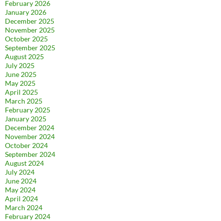
February 2026
January 2026
December 2025
November 2025
October 2025
September 2025
August 2025
July 2025
June 2025
May 2025
April 2025
March 2025
February 2025
January 2025
December 2024
November 2024
October 2024
September 2024
August 2024
July 2024
June 2024
May 2024
April 2024
March 2024
February 2024