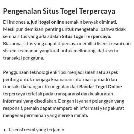
Pengenalan Situs Togel Terpercaya
Di Indonesia,
judi togel online
semakin banyak diminati.
Meskipun demikian, penting untuk mengetahui bahwa tidak
semua situs yang ada adalah
Situs Togel Terpercaya
.
Biasanya, situs yang dapat dipercaya memiliki lisensi resmi dan
sistem keamanan yang kuat untuk melindungi data serta
transaksi pengguna.
Penggunaan teknologi enkripsi menjadi salah satu aspek
penting untuk menjaga keamanan informasi pribadi dan
transaksi keuangan. Keunggulan dari
Bandar Togel Online
terpercaya terletak pada transparansi dan keakuratan
informasi yang disediakan. Dengan layanan pelanggan yang
responsif, pemain dapat memperoleh informasi yang akurat
mengenai permainan yang mereka minati.
Lisensi resmi yang terjamin