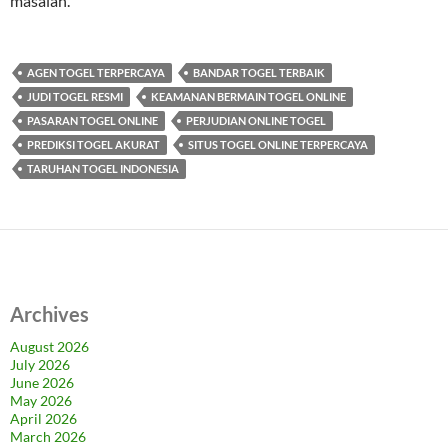
masalah.
AGEN TOGEL TERPERCAYA
BANDAR TOGEL TERBAIK
JUDI TOGEL RESMI
KEAMANAN BERMAIN TOGEL ONLINE
PASARAN TOGEL ONLINE
PERJUDIAN ONLINE TOGEL
PREDIKSI TOGEL AKURAT
SITUS TOGEL ONLINE TERPERCAYA
TARUHAN TOGEL INDONESIA
Archives
August 2026
July 2026
June 2026
May 2026
April 2026
March 2026