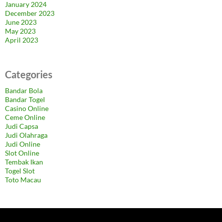
January 2024
December 2023
June 2023
May 2023
April 2023
Categories
Bandar Bola
Bandar Togel
Casino Online
Ceme Online
Judi Capsa
Judi Olahraga
Judi Online
Slot Online
Tembak Ikan
Togel Slot
Toto Macau