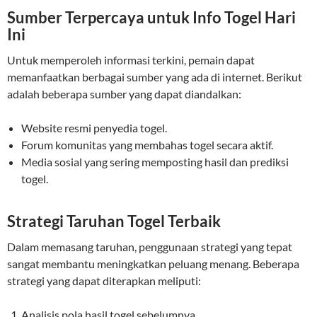
Sumber Terpercaya untuk Info Togel Hari
Ini
Untuk memperoleh informasi terkini, pemain dapat
memanfaatkan berbagai sumber yang ada di internet. Berikut
adalah beberapa sumber yang dapat diandalkan:
Website resmi penyedia togel.
Forum komunitas yang membahas togel secara aktif.
Media sosial yang sering memposting hasil dan prediksi
togel.
Strategi Taruhan Togel Terbaik
Dalam memasang taruhan, penggunaan strategi yang tepat
sangat membantu meningkatkan peluang menang. Beberapa
strategi yang dapat diterapkan meliputi:
Analisis pola hasil togel sebelumnya.