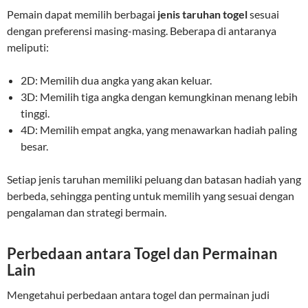
Pemain dapat memilih berbagai
jenis taruhan togel
sesuai
dengan preferensi masing-masing. Beberapa di antaranya
meliputi:
2D: Memilih dua angka yang akan keluar.
3D: Memilih tiga angka dengan kemungkinan menang lebih
tinggi.
4D: Memilih empat angka, yang menawarkan hadiah paling
besar.
Setiap jenis taruhan memiliki peluang dan batasan hadiah yang
berbeda, sehingga penting untuk memilih yang sesuai dengan
pengalaman dan strategi bermain.
Perbedaan antara Togel dan Permainan
Lain
Mengetahui perbedaan antara togel dan permainan judi