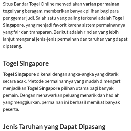
Situs Bandar Togel Online menyediakan
varian permainan
togel
yang beragam, memberikan banyak pilihan bagi para
penggemar judi. Salah satu yang paling terkenal adalah
Togel
Singapore
, yang menjadi favorit karena sistem permainannya
yang fair dan transparan. Berikut adalah rincian yang lebih
lanjut mengenai jenis-jenis permainan dan taruhan yang dapat
dipasang.
Togel Singapore
Togel Singapore
dikenal dengan angka-angka yang ditarik
secara acak. Metode permainannya yang mudah dimengerti
menjadikan
Togel Singapore
pilihan utama bagi banyak
pemain. Dengan menawarkan peluang menarik dan hadiah
yang menggiurkan, permainan ini berhasil memikat banyak
peserta.
Jenis Taruhan yang Dapat Dipasang