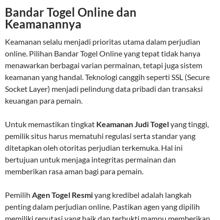
Bandar Togel Online dan
Keamanannya
Keamanan selalu menjadi prioritas utama dalam perjudian
online. Pilihan Bandar Togel Online yang tepat tidak hanya
menawarkan berbagai varian permainan, tetapi juga sistem
keamanan yang handal. Teknologi canggih seperti SSL (Secure
Socket Layer) menjadi pelindung data pribadi dan transaksi
keuangan para pemain.
Untuk memastikan tingkat
Keamanan Judi Togel
yang tinggi,
pemilik situs harus mematuhi regulasi serta standar yang
ditetapkan oleh otoritas perjudian terkemuka. Hal ini
bertujuan untuk menjaga integritas permainan dan
memberikan rasa aman bagi para pemain.
Pemilih
Agen Togel Resmi
yang kredibel adalah langkah
penting dalam perjudian online. Pastikan agen yang dipilih
memiliki reputasi yang baik dan terbukti mampu memberikan