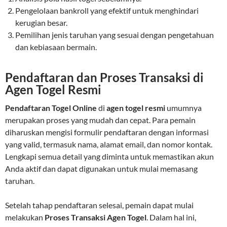
Pengelolaan bankroll yang efektif untuk menghindari
kerugian besar.
Pemilihan jenis taruhan yang sesuai dengan pengetahuan
dan kebiasaan bermain.
Pendaftaran dan Proses Transaksi di
Agen Togel Resmi
Pendaftaran Togel Online
di
agen togel resmi
umumnya
merupakan proses yang mudah dan cepat. Para pemain
diharuskan mengisi formulir pendaftaran dengan informasi
yang valid, termasuk nama, alamat email, dan nomor kontak.
Lengkapi semua detail yang diminta untuk memastikan akun
Anda aktif dan dapat digunakan untuk mulai memasang
taruhan.
Setelah tahap pendaftaran selesai, pemain dapat mulai
melakukan
Proses Transaksi Agen Togel
. Dalam hal ini,