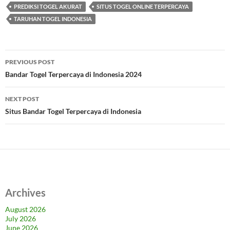
PREDIKSI TOGEL AKURAT
SITUS TOGEL ONLINE TERPERCAYA
TARUHAN TOGEL INDONESIA
Post
PREVIOUS POST
navigation
Bandar Togel Terpercaya di Indonesia 2024
NEXT POST
Situs Bandar Togel Terpercaya di Indonesia
Archives
August 2026
July 2026
June 2026