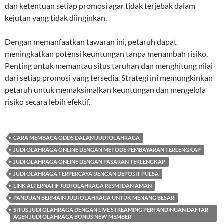
dan ketentuan setiap promosi agar tidak terjebak dalam
kejutan yang tidak diinginkan.
Dengan memanfaatkan tawaran ini, petaruh dapat
meningkatkan potensi keuntungan tanpa menambah risiko.
Penting untuk memantau situs taruhan dan menghitung nilai
dari setiap promosi yang tersedia. Strategi ini memungkinkan
petaruh untuk memaksimalkan keuntungan dan mengelola
risiko secara lebih efektif.
CARA MEMBACA ODDS DALAM JUDI OLAHRAGA
JUDI OLAHRAGA ONLINE DENGAN METODE PEMBAYARAN TERLENGKAP
JUDI OLAHRAGA ONLINE DENGAN PASARAN TERLENGKAP
JUDI OLAHRAGA TERPERCAYA DENGAN DEPOSIT PULSA
LINK ALTERNATIF JUDI OLAHRAGA RESMI DAN AMAN
PANDUAN BERMAIN JUDI OLAHRAGA UNTUK MENANG BESAR
SITUS JUDI OLAHRAGA DENGAN LIVE STREAMING PERTANDINGAN DAFTAR
AGEN JUDI OLAHRAGA BONUS NEW MEMBER