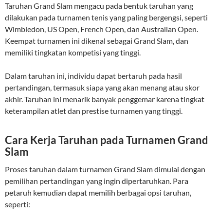
Taruhan Grand Slam mengacu pada bentuk taruhan yang
dilakukan pada turnamen tenis yang paling bergengsi, seperti
Wimbledon, US Open, French Open, dan Australian Open.
Keempat turnamen ini dikenal sebagai Grand Slam, dan
memiliki tingkatan kompetisi yang tinggi.
Dalam taruhan ini, individu dapat bertaruh pada hasil
pertandingan, termasuk siapa yang akan menang atau skor
akhir. Taruhan ini menarik banyak penggemar karena tingkat
keterampilan atlet dan prestise turnamen yang tinggi.
Cara Kerja Taruhan pada Turnamen Grand
Slam
Proses taruhan dalam turnamen Grand Slam dimulai dengan
pemilihan pertandingan yang ingin dipertaruhkan. Para
petaruh kemudian dapat memilih berbagai opsi taruhan,
seperti: