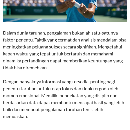
Dalam dunia taruhan, pengalaman bukanlah satu-satunya
faktor penentu. Taktik yang cermat dan analisis mendalam bisa
meningkatkan peluang sukses secara signifikan. Mengetahui
kapan waktu yang tepat untuk bertaruh dan memahami
dinamika pertandingan dapat memberikan keuntungan yang
tidak bisa diremehkan.
Dengan banyaknya informasi yang tersedia, penting bagi
penentu taruhan untuk tetap fokus dan tidak tergoda oleh
momen emosional. Memiliki pendekatan yang disiplin dan
berdasarkan data dapat membantu mencapai hasil yang lebih
baik dan membuat pengalaman taruhan tenis lebih
memuaskan.