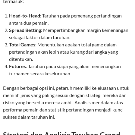
termasuk:
Head-to-Head
: Taruhan pada pemenang pertandingan
antara dua pemain.
Spread Betting
: Mempertimbangkan margin kemenangan
sebagai faktor dalam taruhan.
Total Games
: Menentukan apakah total game dalam
pertandingan akan lebih atau kurang dari angka yang
ditentukan.
Futures
: Taruhan pada siapa yang akan memenangkan
turnamen secara keseluruhan.
Dengan berbagai opsi ini, petaruh memiliki keleluasaan untuk
memilih jenis yang paling sesuai dengan strategi mereka dan
risiko yang bersedia mereka ambil. Analisis mendalam atas
performa pemain dan statistik pertandingan menjadi kunci
sukses dalam taruhan ini.
Strategi dan Analisis Taruhan Grand