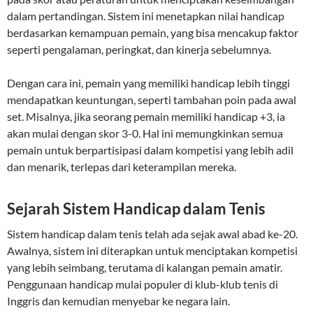
dalam pertandingan. Sistem ini menetapkan nilai handicap
berdasarkan kemampuan pemain, yang bisa mencakup faktor
seperti pengalaman, peringkat, dan kinerja sebelumnya.
Dengan cara ini, pemain yang memiliki handicap lebih tinggi
mendapatkan keuntungan, seperti tambahan poin pada awal
set. Misalnya, jika seorang pemain memiliki handicap +3, ia
akan mulai dengan skor 3-0. Hal ini memungkinkan semua
pemain untuk berpartisipasi dalam kompetisi yang lebih adil
dan menarik, terlepas dari keterampilan mereka.
Sejarah Sistem Handicap dalam Tenis
Sistem handicap dalam tenis telah ada sejak awal abad ke-20.
Awalnya, sistem ini diterapkan untuk menciptakan kompetisi
yang lebih seimbang, terutama di kalangan pemain amatir.
Penggunaan handicap mulai populer di klub-klub tenis di
Inggris dan kemudian menyebar ke negara lain.