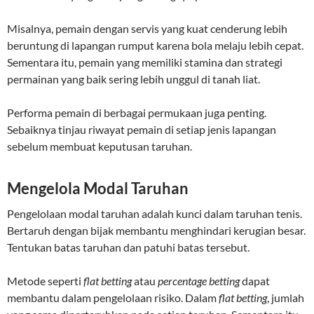
Misalnya, pemain dengan servis yang kuat cenderung lebih
beruntung di lapangan rumput karena bola melaju lebih cepat.
Sementara itu, pemain yang memiliki stamina dan strategi
permainan yang baik sering lebih unggul di tanah liat.
Performa pemain di berbagai permukaan juga penting.
Sebaiknya tinjau riwayat pemain di setiap jenis lapangan
sebelum membuat keputusan taruhan.
Mengelola Modal Taruhan
Pengelolaan modal taruhan adalah kunci dalam taruhan tenis.
Bertaruh dengan bijak membantu menghindari kerugian besar.
Tentukan batas taruhan dan patuhi batas tersebut.
Metode seperti
flat betting
atau
percentage betting
dapat
membantu dalam pengelolaan risiko. Dalam
flat betting
, jumlah