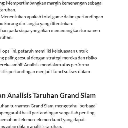
ng
: Mempertimbangkan margin kemenangan sebagai
taruhan.
: Menentukan apakah total game dalam pertandingan
au kurang dari angka yang ditentukan.
ruhan pada siapa yang akan memenangkan turnamen
uruhan.
opsi ini, petaruh memiliki keleluasaan untuk
ng paling sesuai dengan strategi mereka dan risiko
ereka ambil. Analisis mendalam atas performa
istik pertandingan menjadi kunci sukses dalam
an Analisis Taruhan Grand Slam
ruhan turnamen Grand Slam, mengetahui berbagai
pengaruhi hasil pertandingan sangatlah penting.
memahami elemen-elemen kunci yang dapat
ggulan dalam analisis taruhan.