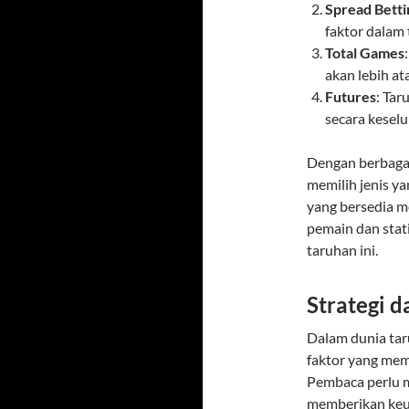
Spread Betti
faktor dalam 
Total Games
akan lebih at
Futures
: Ta
secara kesel
Dengan berbagai 
memilih jenis ya
yang bersedia m
pemain dan stat
taruhan ini.
Strategi d
Dalam dunia ta
faktor yang mem
Pembaca perlu 
memberikan keun