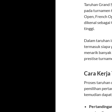
Taruhan Grand 
pada turnamen t
Open, French Op
dikenal sebagai
tinggi.
Dalam taruhan in
termasuk siapa y
menarik banyak 
prestise turname
Cara Kerja
Proses taruhan
pemilihan perta
kemudian dapat 
Pertandinga