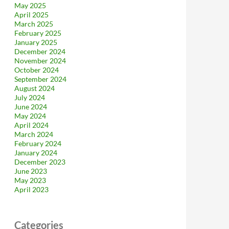
May 2025
April 2025
March 2025
February 2025
January 2025
December 2024
November 2024
October 2024
September 2024
August 2024
July 2024
June 2024
May 2024
April 2024
March 2024
February 2024
January 2024
December 2023
June 2023
May 2023
April 2023
Categories