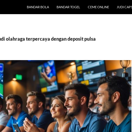
SKIP TO CONTENT
BANDAR BOLA
BANDAR TOGEL
CEME ONLINE
JUDI CAP
udi olahraga terpercaya dengan deposit pulsa