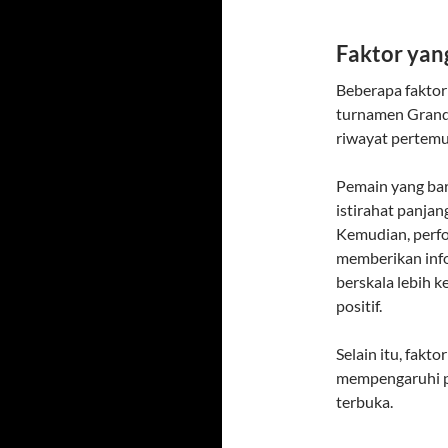
Faktor yan
Beberapa fakto
turnamen Grand 
riwayat pertemu
Pemain yang bar
istirahat panjan
Kemudian, perf
memberikan info
berskala lebih k
positif.
Selain itu, fakto
mempengaruhi p
terbuka.