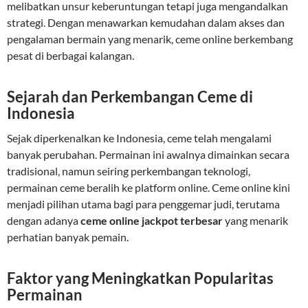
melibatkan unsur keberuntungan tetapi juga mengandalkan
strategi. Dengan menawarkan kemudahan dalam akses dan
pengalaman bermain yang menarik, ceme online berkembang
pesat di berbagai kalangan.
Sejarah dan Perkembangan Ceme di
Indonesia
Sejak diperkenalkan ke Indonesia, ceme telah mengalami
banyak perubahan. Permainan ini awalnya dimainkan secara
tradisional, namun seiring perkembangan teknologi,
permainan ceme beralih ke platform online. Ceme online kini
menjadi pilihan utama bagi para penggemar judi, terutama
dengan adanya
ceme online jackpot terbesar
yang menarik
perhatian banyak pemain.
Faktor yang Meningkatkan Popularitas
Permainan