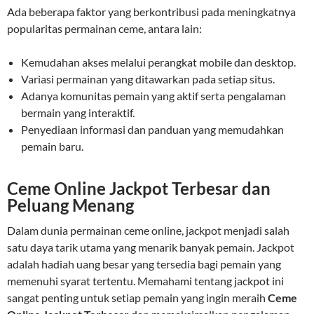
Ada beberapa faktor yang berkontribusi pada meningkatnya
popularitas permainan ceme, antara lain:
Kemudahan akses melalui perangkat mobile dan desktop.
Variasi permainan yang ditawarkan pada setiap situs.
Adanya komunitas pemain yang aktif serta pengalaman
bermain yang interaktif.
Penyediaan informasi dan panduan yang memudahkan
pemain baru.
Ceme Online Jackpot Terbesar dan
Peluang Menang
Dalam dunia permainan ceme online, jackpot menjadi salah
satu daya tarik utama yang menarik banyak pemain. Jackpot
adalah hadiah uang besar yang tersedia bagi pemain yang
memenuhi syarat tertentu. Memahami tentang jackpot ini
sangat penting untuk setiap pemain yang ingin meraih
Ceme