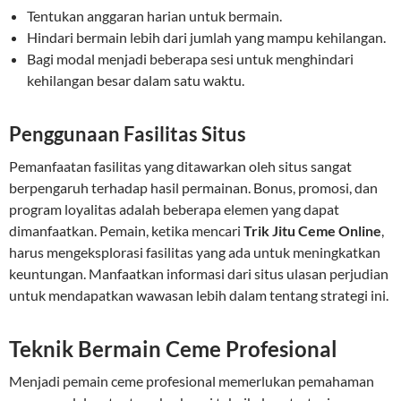
Tentukan anggaran harian untuk bermain.
Hindari bermain lebih dari jumlah yang mampu kehilangan.
Bagi modal menjadi beberapa sesi untuk menghindari
kehilangan besar dalam satu waktu.
Penggunaan Fasilitas Situs
Pemanfaatan fasilitas yang ditawarkan oleh situs sangat
berpengaruh terhadap hasil permainan. Bonus, promosi, dan
program loyalitas adalah beberapa elemen yang dapat
dimanfaatkan. Pemain, ketika mencari
Trik Jitu Ceme Online
,
harus mengeksplorasi fasilitas yang ada untuk meningkatkan
keuntungan. Manfaatkan informasi dari situs ulasan perjudian
untuk mendapatkan wawasan lebih dalam tentang strategi ini.
Teknik Bermain Ceme Profesional
Menjadi pemain ceme profesional memerlukan pemahaman