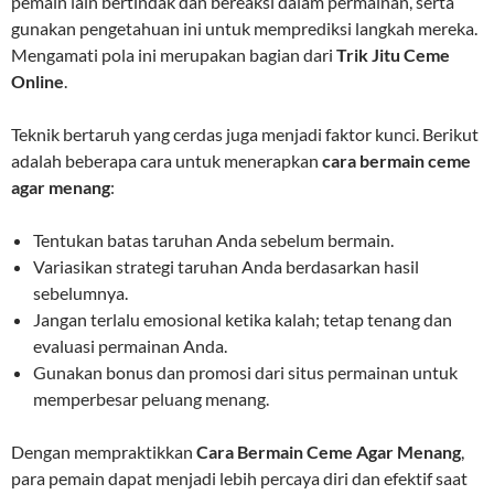
pemain lain bertindak dan bereaksi dalam permainan, serta
gunakan pengetahuan ini untuk memprediksi langkah mereka.
Mengamati pola ini merupakan bagian dari
Trik Jitu Ceme
Online
.
Teknik bertaruh yang cerdas juga menjadi faktor kunci. Berikut
adalah beberapa cara untuk menerapkan
cara bermain ceme
agar menang
:
Tentukan batas taruhan Anda sebelum bermain.
Variasikan strategi taruhan Anda berdasarkan hasil
sebelumnya.
Jangan terlalu emosional ketika kalah; tetap tenang dan
evaluasi permainan Anda.
Gunakan bonus dan promosi dari situs permainan untuk
memperbesar peluang menang.
Dengan mempraktikkan
Cara Bermain Ceme Agar Menang
,
para pemain dapat menjadi lebih percaya diri dan efektif saat