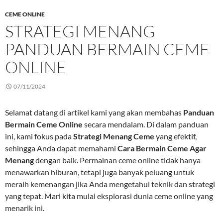
CEME ONLINE
STRATEGI MENANG
PANDUAN BERMAIN CEME
ONLINE
07/11/2024
Selamat datang di artikel kami yang akan membahas
Panduan
Bermain Ceme Online
secara mendalam. Di dalam panduan
ini, kami fokus pada
Strategi Menang Ceme
yang efektif,
sehingga Anda dapat memahami
Cara Bermain Ceme Agar
Menang
dengan baik. Permainan ceme online tidak hanya
menawarkan hiburan, tetapi juga banyak peluang untuk
meraih kemenangan jika Anda mengetahui teknik dan strategi
yang tepat. Mari kita mulai eksplorasi dunia ceme online yang
menarik ini.