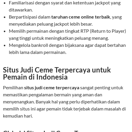
Familiarisasi dengan syarat dan ketentuan jackpot yang
ditawarkan.
Berpartisipasi dalam
taruhan ceme online terbaik
, yang
menyediakan peluang jackpot lebih besar.
Memilih permainan dengan tingkat RTP (Return to Player)
yang tinggi untuk meningkatkan peluang menang.
Mengelola bankroll dengan bijaksana agar dapat bertahan
lebih lama dalam permainan.
Situs Judi Ceme Terpercaya untuk
Pemain di Indonesia
Pemilihan
situs judi ceme terpercaya
sangat penting untuk
memastikan pengalaman bermain yang aman dan
menyenangkan. Banyak hal yang perlu diperhatikan dalam
memilih situs ini agar pemain tidak terjebak dalam masalah di
kemudian hari.