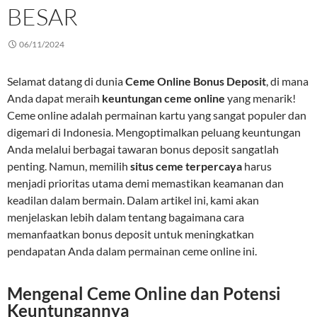
BESAR
06/11/2024
Selamat datang di dunia
Ceme Online Bonus Deposit
, di mana
Anda dapat meraih
keuntungan ceme online
yang menarik!
Ceme online adalah permainan kartu yang sangat populer dan
digemari di Indonesia. Mengoptimalkan peluang keuntungan
Anda melalui berbagai tawaran bonus deposit sangatlah
penting. Namun, memilih
situs ceme terpercaya
harus
menjadi prioritas utama demi memastikan keamanan dan
keadilan dalam bermain. Dalam artikel ini, kami akan
menjelaskan lebih dalam tentang bagaimana cara
memanfaatkan bonus deposit untuk meningkatkan
pendapatan Anda dalam permainan ceme online ini.
Mengenal Ceme Online dan Potensi
Keuntungannya