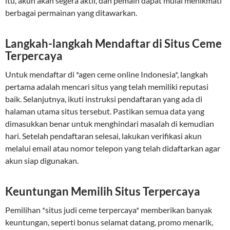
itu, akun akan segera aktif, dan pemain dapat mulai menikmati
berbagai permainan yang ditawarkan.
Langkah-langkah Mendaftar di Situs Ceme
Terpercaya
Untuk mendaftar di *agen ceme online Indonesia*, langkah
pertama adalah mencari situs yang telah memiliki reputasi
baik. Selanjutnya, ikuti instruksi pendaftaran yang ada di
halaman utama situs tersebut. Pastikan semua data yang
dimasukkan benar untuk menghindari masalah di kemudian
hari. Setelah pendaftaran selesai, lakukan verifikasi akun
melalui email atau nomor telepon yang telah didaftarkan agar
akun siap digunakan.
Keuntungan Memilih Situs Terpercaya
Pemilihan *situs judi ceme terpercaya* memberikan banyak
keuntungan, seperti bonus selamat datang, promo menarik,