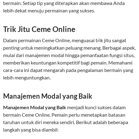
bermain. Setiap tip yang diterapkan akan membawa Anda
lebih dekat menuju permainan yang sukses.
Trik Jitu Ceme Online
Dalam permainan Ceme Online, menguasai trik jitu sangat
penting untuk meningkatkan peluang menang. Berbagai aspek,
mulai dari manajemen modal hingga pemanfaatan fungsi situs,
memberikan keuntungan kompetitif bagi pemain. Memahami
cara-cara ini dapat mengarah pada pengalaman bermain yang
lebih menguntungkan.
Manajemen Modal yang Baik
Manajemen Modal yang Baik
menjadi kunci sukses dalam
bermain Ceme Online. Pemain perlu menetapkan batasan
taruhan untuk diri mereka sendiri. Berikut adalah beberapa
langkah yang bisa diambil: