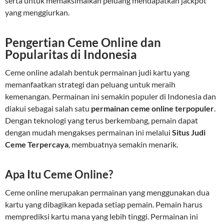
serta untuk memaksimalkan peluang mendapatkan jackpot
yang menggiurkan.
Pengertian Ceme Online dan
Popularitas di Indonesia
Ceme online adalah bentuk permainan judi kartu yang
memanfaatkan strategi dan peluang untuk meraih
kemenangan. Permainan ini semakin populer di Indonesia dan
diakui sebagai salah satu
permainan ceme online terpopuler
.
Dengan teknologi yang terus berkembang, pemain dapat
dengan mudah mengakses permainan ini melalui
Situs Judi
Ceme Terpercaya
, membuatnya semakin menarik.
Apa Itu Ceme Online?
Ceme online merupakan permainan yang menggunakan dua
kartu yang dibagikan kepada setiap pemain. Pemain harus
memprediksi kartu mana yang lebih tinggi. Permainan ini