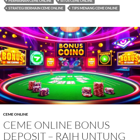
PERMAINAN CEME ONLINE
SITUS CEME ONLINE
STRATEGI BERMAIN CEME ONLINE
TIPS MENANG CEME ONLINE
CEME ONLINE
CEME ONLINE BONUS
DEPOSIT – RAIH UNTUNG