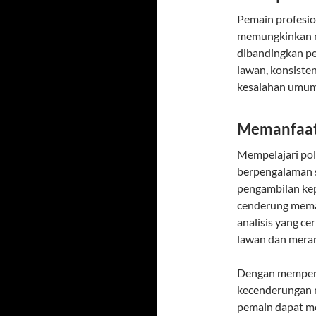
Pemain profesion
memungkinkan m
dibandingkan p
lawan, konsiste
kesalahan umum
Memanfaat
Mempelajari pol
berpengalaman s
pengambilan ke
cenderung memai
analisis yang c
lawan dan meranc
Dengan memperha
kecenderungan m
pemain dapat m