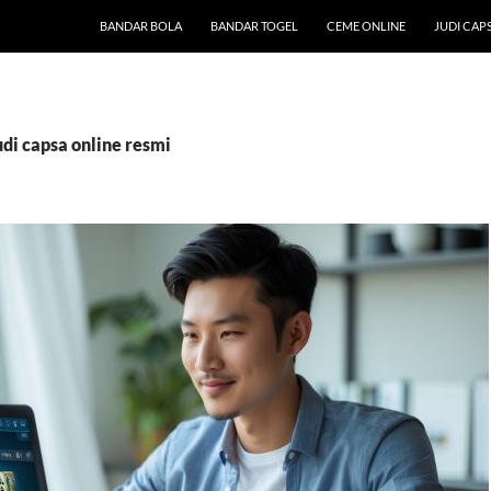
SKIP TO CONTENT
BANDAR BOLA
BANDAR TOGEL
CEME ONLINE
JUDI CAP
udi capsa online resmi