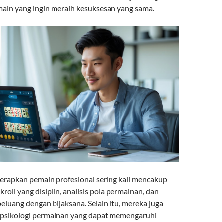
main yang ingin meraih kesuksesan yang sama.
iterapkan pemain profesional sering kali mencakup
roll yang disiplin, analisis pola permainan, dan
luang dengan bijaksana. Selain itu, mereka juga
psikologi permainan yang dapat memengaruhi