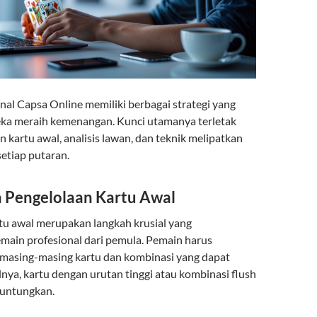
nal Capsa Online memiliki berbagai strategi yang
a meraih kemenangan. Kunci utamanya terletak
 kartu awal, analisis lawan, dan teknik melipatkan
etiap putaran.
 Pengelolaan Kartu Awal
tu awal merupakan langkah krusial yang
ain profesional dari pemula. Pemain harus
masing-masing kartu dan kombinasi yang dapat
lnya, kartu dengan urutan tinggi atau kombinasi flush
guntungkan.