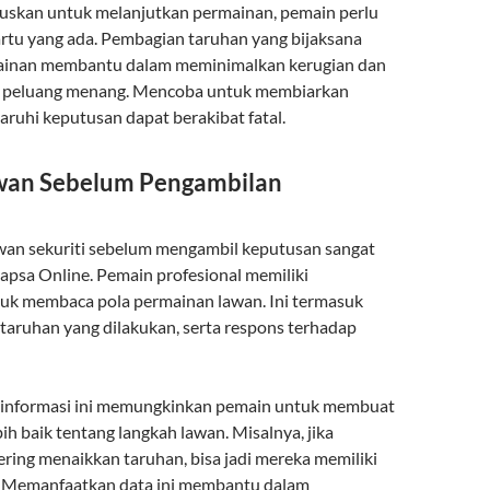
skan untuk melanjutkan permainan, pemain perlu
rtu yang ada. Pembagian taruhan yang bijaksana
ainan membantu dalam meminimalkan kerugian dan
peluang menang. Mencoba untuk membiarkan
uhi keputusan dapat berakibat fatal.
awan Sebelum Pengambilan
wan sekuriti sebelum mengambil keputusan sangat
apsa Online. Pemain profesional memiliki
k membaca pola permainan lawan. Ini termasuk
aruhan yang dilakukan, serta respons terhadap
nformasi ini memungkinkan pemain untuk membuat
bih baik tentang langkah lawan. Misalnya, jika
ering menaikkan taruhan, bisa jadi mereka memiliki
. Memanfaatkan data ini membantu dalam