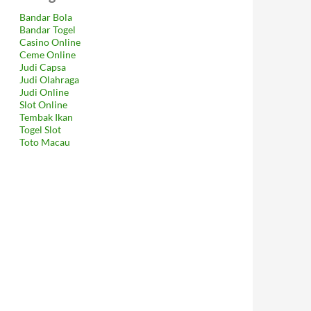
Bandar Bola
Bandar Togel
Casino Online
Ceme Online
Judi Capsa
Judi Olahraga
Judi Online
Slot Online
Tembak Ikan
Togel Slot
Toto Macau