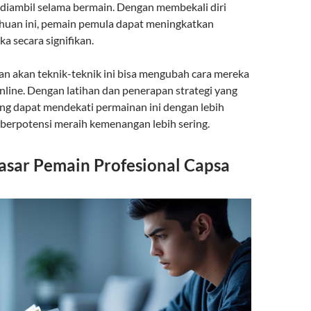
diambil selama bermain. Dengan membekali diri
huan ini, pemain pemula dapat meningkatkan
a secara signifikan.
n akan teknik-teknik ini bisa mengubah cara mereka
nline. Dengan latihan dan penerapan strategi yang
rang dapat mendekati permainan ini dengan lebih
n berpotensi meraih kemenangan lebih sering.
Dasar Pemain Profesional Capsa