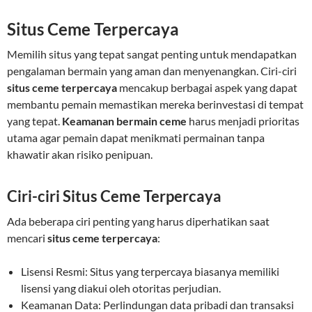
Situs Ceme Terpercaya
Memilih situs yang tepat sangat penting untuk mendapatkan
pengalaman bermain yang aman dan menyenangkan. Ciri-ciri
situs ceme terpercaya
mencakup berbagai aspek yang dapat
membantu pemain memastikan mereka berinvestasi di tempat
yang tepat.
Keamanan bermain ceme
harus menjadi prioritas
utama agar pemain dapat menikmati permainan tanpa
khawatir akan risiko penipuan.
Ciri-ciri Situs Ceme Terpercaya
Ada beberapa ciri penting yang harus diperhatikan saat
mencari
situs ceme terpercaya
:
Lisensi Resmi: Situs yang terpercaya biasanya memiliki
lisensi yang diakui oleh otoritas perjudian.
Keamanan Data: Perlindungan data pribadi dan transaksi