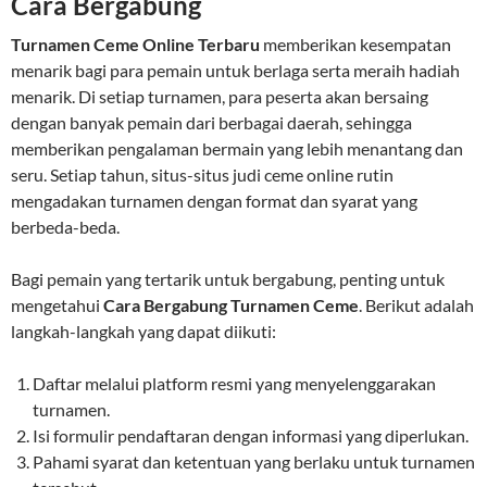
Cara Bergabung
Turnamen Ceme Online Terbaru
memberikan kesempatan
menarik bagi para pemain untuk berlaga serta meraih hadiah
menarik. Di setiap turnamen, para peserta akan bersaing
dengan banyak pemain dari berbagai daerah, sehingga
memberikan pengalaman bermain yang lebih menantang dan
seru. Setiap tahun, situs-situs judi ceme online rutin
mengadakan turnamen dengan format dan syarat yang
berbeda-beda.
Bagi pemain yang tertarik untuk bergabung, penting untuk
mengetahui
Cara Bergabung Turnamen Ceme
. Berikut adalah
langkah-langkah yang dapat diikuti:
Daftar melalui platform resmi yang menyelenggarakan
turnamen.
Isi formulir pendaftaran dengan informasi yang diperlukan.
Pahami syarat dan ketentuan yang berlaku untuk turnamen