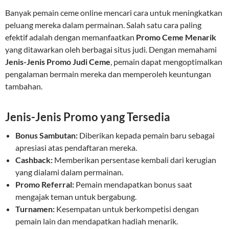
Banyak pemain ceme online mencari cara untuk meningkatkan
peluang mereka dalam permainan. Salah satu cara paling
efektif adalah dengan memanfaatkan
Promo Ceme Menarik
yang ditawarkan oleh berbagai situs judi. Dengan memahami
Jenis-Jenis Promo Judi Ceme
, pemain dapat mengoptimalkan
pengalaman bermain mereka dan memperoleh keuntungan
tambahan.
Jenis-Jenis Promo yang Tersedia
Bonus Sambutan:
Diberikan kepada pemain baru sebagai
apresiasi atas pendaftaran mereka.
Cashback:
Memberikan persentase kembali dari kerugian
yang dialami dalam permainan.
Promo Referral:
Pemain mendapatkan bonus saat
mengajak teman untuk bergabung.
Turnamen:
Kesempatan untuk berkompetisi dengan
pemain lain dan mendapatkan hadiah menarik.