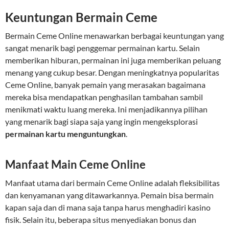
Keuntungan Bermain Ceme
Bermain Ceme Online menawarkan berbagai keuntungan yang
sangat menarik bagi penggemar permainan kartu. Selain
memberikan hiburan, permainan ini juga memberikan peluang
menang yang cukup besar. Dengan meningkatnya popularitas
Ceme Online, banyak pemain yang merasakan bagaimana
mereka bisa mendapatkan penghasilan tambahan sambil
menikmati waktu luang mereka. Ini menjadikannya pilihan
yang menarik bagi siapa saja yang ingin mengeksplorasi
permainan kartu menguntungkan
.
Manfaat Main Ceme Online
Manfaat utama dari bermain Ceme Online adalah fleksibilitas
dan kenyamanan yang ditawarkannya. Pemain bisa bermain
kapan saja dan di mana saja tanpa harus menghadiri kasino
fisik. Selain itu, beberapa situs menyediakan bonus dan