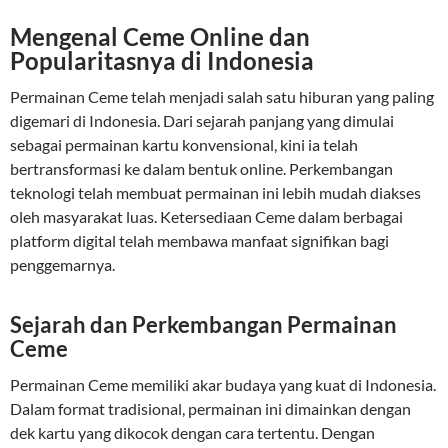
Mengenal Ceme Online dan
Popularitasnya di Indonesia
Permainan Ceme telah menjadi salah satu hiburan yang paling
digemari di Indonesia. Dari sejarah panjang yang dimulai
sebagai permainan kartu konvensional, kini ia telah
bertransformasi ke dalam bentuk online. Perkembangan
teknologi telah membuat permainan ini lebih mudah diakses
oleh masyarakat luas. Ketersediaan Ceme dalam berbagai
platform digital telah membawa manfaat signifikan bagi
penggemarnya.
Sejarah dan Perkembangan Permainan
Ceme
Permainan Ceme memiliki akar budaya yang kuat di Indonesia.
Dalam format tradisional, permainan ini dimainkan dengan
dek kartu yang dikocok dengan cara tertentu. Dengan