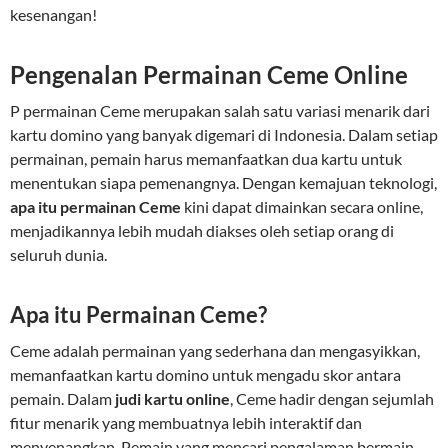
kesenangan!
Pengenalan Permainan Ceme Online
P permainan Ceme merupakan salah satu variasi menarik dari
kartu domino yang banyak digemari di Indonesia. Dalam setiap
permainan, pemain harus memanfaatkan dua kartu untuk
menentukan siapa pemenangnya. Dengan kemajuan teknologi,
apa itu permainan Ceme
kini dapat dimainkan secara online,
menjadikannya lebih mudah diakses oleh setiap orang di
seluruh dunia.
Apa itu Permainan Ceme?
Ceme adalah permainan yang sederhana dan mengasyikkan,
memanfaatkan kartu domino untuk mengadu skor antara
pemain. Dalam
judi kartu online
, Ceme hadir dengan sejumlah
fitur menarik yang membuatnya lebih interaktif dan
menyenangkan. Pemain yang mencari pengalaman bermain