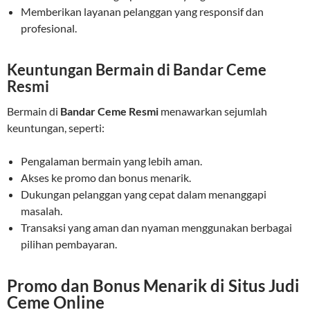
Memberikan layanan pelanggan yang responsif dan
profesional.
Keuntungan Bermain di Bandar Ceme
Resmi
Bermain di
Bandar Ceme Resmi
menawarkan sejumlah
keuntungan, seperti:
Pengalaman bermain yang lebih aman.
Akses ke promo dan bonus menarik.
Dukungan pelanggan yang cepat dalam menanggapi
masalah.
Transaksi yang aman dan nyaman menggunakan berbagai
pilihan pembayaran.
Promo dan Bonus Menarik di Situs Judi
Ceme Online