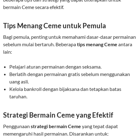
bermain Ceme secara efektif.
Tips Menang Ceme untuk Pemula
Bagi pemula, penting untuk memahami dasar-dasar permainan
sebelum mulai bertaruh. Beberapa
tips menang Ceme
antara
lain:
Pelajari aturan permainan dengan seksama.
Berlatih dengan permainan gratis sebelum menggunakan
uang asli.
Kelola bankroll dengan bijaksana dan tetapkan batas
taruhan.
Strategi Bermain Ceme yang Efektif
Penggunaan
strategi bermain Ceme
yang tepat dapat
memengaruhi hasil permainan. Disarankan untuk: