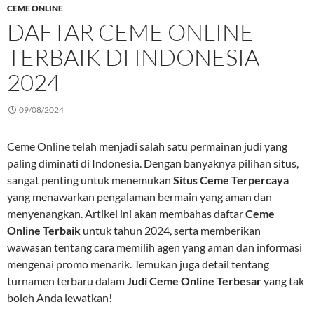
CEME ONLINE
DAFTAR CEME ONLINE
TERBAIK DI INDONESIA
2024
09/08/2024
Ceme Online telah menjadi salah satu permainan judi yang
paling diminati di Indonesia. Dengan banyaknya pilihan situs,
sangat penting untuk menemukan
Situs Ceme Terpercaya
yang menawarkan pengalaman bermain yang aman dan
menyenangkan. Artikel ini akan membahas daftar
Ceme
Online Terbaik
untuk tahun 2024, serta memberikan
wawasan tentang cara memilih agen yang aman dan informasi
mengenai promo menarik. Temukan juga detail tentang
turnamen terbaru dalam
Judi Ceme Online Terbesar
yang tak
boleh Anda lewatkan!