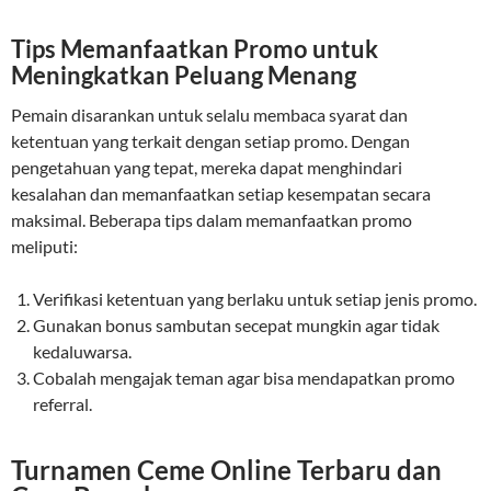
Tips Memanfaatkan Promo untuk
Meningkatkan Peluang Menang
Pemain disarankan untuk selalu membaca syarat dan
ketentuan yang terkait dengan setiap promo. Dengan
pengetahuan yang tepat, mereka dapat menghindari
kesalahan dan memanfaatkan setiap kesempatan secara
maksimal. Beberapa tips dalam memanfaatkan promo
meliputi:
Verifikasi ketentuan yang berlaku untuk setiap jenis promo.
Gunakan bonus sambutan secepat mungkin agar tidak
kedaluwarsa.
Cobalah mengajak teman agar bisa mendapatkan promo
referral.
Turnamen Ceme Online Terbaru dan