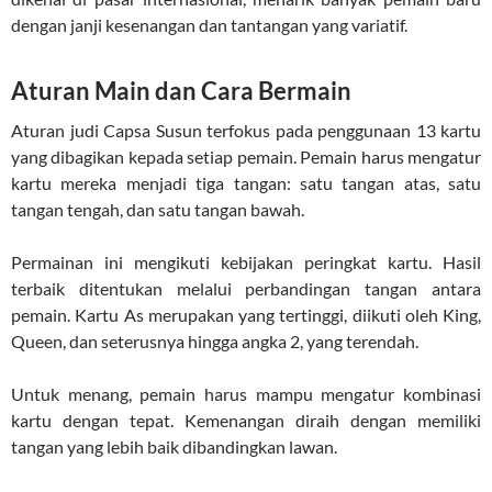
dengan janji kesenangan dan tantangan yang variatif.
Aturan Main dan Cara Bermain
Aturan judi Capsa Susun terfokus pada penggunaan 13 kartu
yang dibagikan kepada setiap pemain. Pemain harus mengatur
kartu mereka menjadi tiga tangan: satu tangan atas, satu
tangan tengah, dan satu tangan bawah.
Permainan ini mengikuti kebijakan peringkat kartu. Hasil
terbaik ditentukan melalui perbandingan tangan antara
pemain. Kartu As merupakan yang tertinggi, diikuti oleh King,
Queen, dan seterusnya hingga angka 2, yang terendah.
Untuk menang, pemain harus mampu mengatur kombinasi
kartu dengan tepat. Kemenangan diraih dengan memiliki
tangan yang lebih baik dibandingkan lawan.