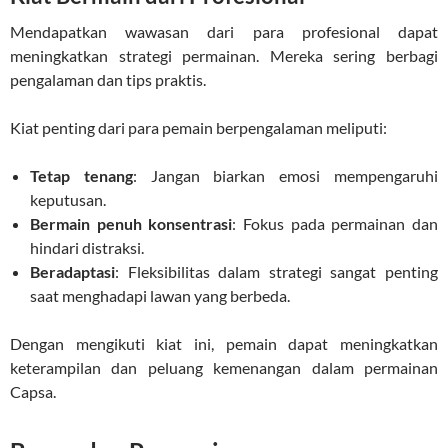
Mendapatkan wawasan dari para profesional dapat
meningkatkan strategi permainan. Mereka sering berbagi
pengalaman dan tips praktis.
Kiat penting dari para pemain berpengalaman meliputi:
Tetap tenang
: Jangan biarkan emosi mempengaruhi
keputusan.
Bermain penuh konsentrasi
: Fokus pada permainan dan
hindari distraksi.
Beradaptasi
: Fleksibilitas dalam strategi sangat penting
saat menghadapi lawan yang berbeda.
Dengan mengikuti kiat ini, pemain dapat meningkatkan
keterampilan dan peluang kemenangan dalam permainan
Capsa.