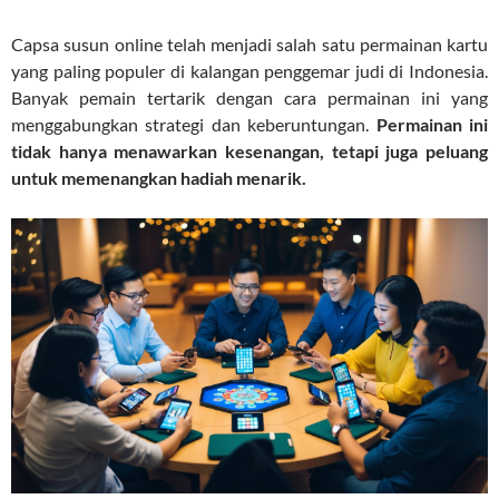
Capsa susun online telah menjadi salah satu permainan kartu
yang paling populer di kalangan penggemar judi di Indonesia.
Banyak pemain tertarik dengan cara permainan ini yang
menggabungkan strategi dan keberuntungan.
Permainan ini
tidak hanya menawarkan kesenangan, tetapi juga peluang
untuk memenangkan hadiah menarik.