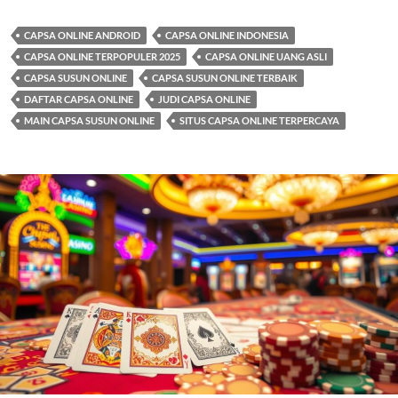
CAPSA ONLINE ANDROID
CAPSA ONLINE INDONESIA
CAPSA ONLINE TERPOPULER 2025
CAPSA ONLINE UANG ASLI
CAPSA SUSUN ONLINE
CAPSA SUSUN ONLINE TERBAIK
DAFTAR CAPSA ONLINE
JUDI CAPSA ONLINE
MAIN CAPSA SUSUN ONLINE
SITUS CAPSA ONLINE TERPERCAYA