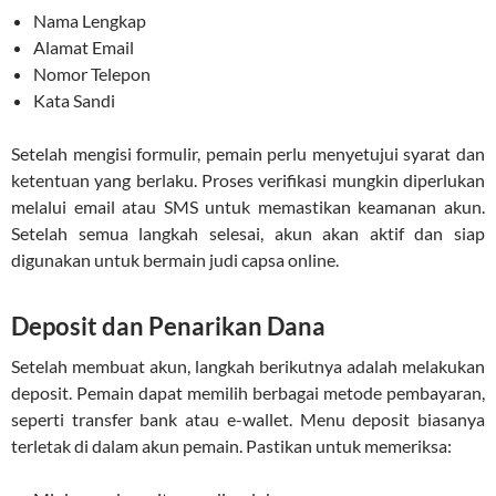
Nama Lengkap
Alamat Email
Nomor Telepon
Kata Sandi
Setelah mengisi formulir, pemain perlu menyetujui syarat dan
ketentuan yang berlaku. Proses verifikasi mungkin diperlukan
melalui email atau SMS untuk memastikan keamanan akun.
Setelah semua langkah selesai, akun akan aktif dan siap
digunakan untuk bermain judi capsa online.
Deposit dan Penarikan Dana
Setelah membuat akun, langkah berikutnya adalah melakukan
deposit. Pemain dapat memilih berbagai metode pembayaran,
seperti transfer bank atau e-wallet. Menu deposit biasanya
terletak di dalam akun pemain. Pastikan untuk memeriksa: