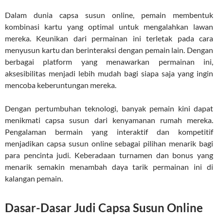
Dalam dunia capsa susun online, pemain membentuk
kombinasi kartu yang optimal untuk mengalahkan lawan
mereka. Keunikan dari permainan ini terletak pada cara
menyusun kartu dan berinteraksi dengan pemain lain. Dengan
berbagai platform yang menawarkan permainan ini,
aksesibilitas menjadi lebih mudah bagi siapa saja yang ingin
mencoba keberuntungan mereka.
Dengan pertumbuhan teknologi, banyak pemain kini dapat
menikmati capsa susun dari kenyamanan rumah mereka.
Pengalaman bermain yang interaktif dan kompetitif
menjadikan capsa susun online sebagai pilihan menarik bagi
para pencinta judi. Keberadaan turnamen dan bonus yang
menarik semakin menambah daya tarik permainan ini di
kalangan pemain.
Dasar-Dasar Judi Capsa Susun Online