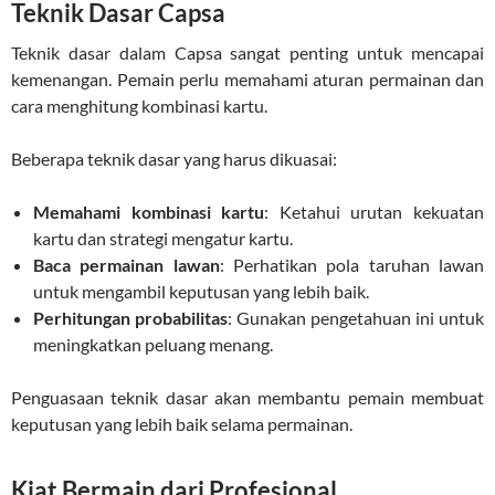
Teknik Dasar Capsa
Teknik dasar dalam Capsa sangat penting untuk mencapai
kemenangan. Pemain perlu memahami aturan permainan dan
cara menghitung kombinasi kartu.
Beberapa teknik dasar yang harus dikuasai:
Memahami kombinasi kartu
: Ketahui urutan kekuatan
kartu dan strategi mengatur kartu.
Baca permainan lawan
: Perhatikan pola taruhan lawan
untuk mengambil keputusan yang lebih baik.
Perhitungan probabilitas
: Gunakan pengetahuan ini untuk
meningkatkan peluang menang.
Penguasaan teknik dasar akan membantu pemain membuat
keputusan yang lebih baik selama permainan.
Kiat Bermain dari Profesional