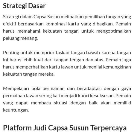
Strategi Dasar
Strategi dalam Capsa Susun melibatkan pemilihan tangan yang
efektif berdasarkan kombinasi kartu yang dibagikan. Pemain
harus memahami kekuatan tangan untuk mengoptimalkan
peluang menang.
Penting untuk memprioritaskan tangan bawah karena tangan
ini harus lebih kuat dari tangan tengah dan atas. Pemain juga
harus memperhatikan kartu lawan untuk menilai kemungkinan
kekuatan tangan mereka.
Mempelajari pola permainan dan beradaptasi dengan gaya
permainan lawan sering kali menjadi kunci kesuksesan. Pemain
yang dapat membaca situasi dengan baik akan memiliki
keuntungan.
Platform Judi Capsa Susun Terpercaya