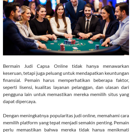
Bermain Judi Capsa Online tidak hanya menawarkan
keseruan, tetapi juga peluang untuk mendapatkan keuntungan
finansial. Pemain harus memperhatikan beberapa faktor,
seperti lisensi, kualitas layanan pelanggan, dan ulasan dari
pengguna lain untuk memastikan mereka memilih situs yang
dapat dipercaya.
Dengan meningkatnya popularitas judi online, memahami cara
memilih platform yang tepat menjadi semakin penting. Pemain
perlu memastikan bahwa mereka tidak hanya menikmati