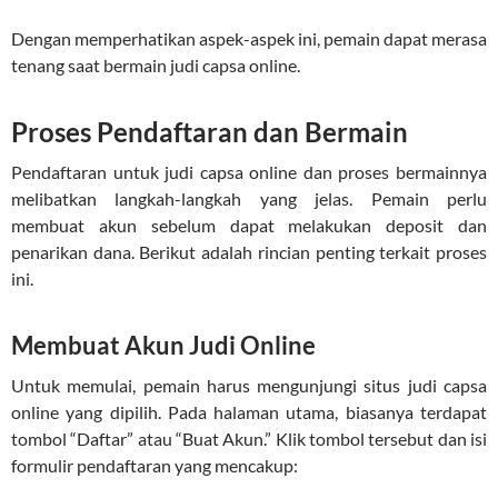
Dengan memperhatikan aspek-aspek ini, pemain dapat merasa
tenang saat bermain judi capsa online.
Proses Pendaftaran dan Bermain
Pendaftaran untuk judi capsa online dan proses bermainnya
melibatkan langkah-langkah yang jelas. Pemain perlu
membuat akun sebelum dapat melakukan deposit dan
penarikan dana. Berikut adalah rincian penting terkait proses
ini.
Membuat Akun Judi Online
Untuk memulai, pemain harus mengunjungi situs judi capsa
online yang dipilih. Pada halaman utama, biasanya terdapat
tombol “Daftar” atau “Buat Akun.” Klik tombol tersebut dan isi
formulir pendaftaran yang mencakup: