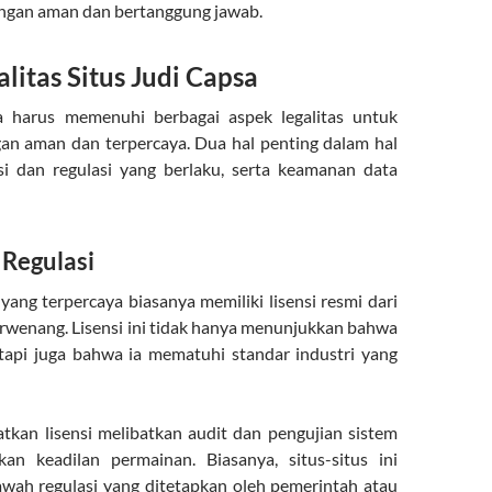
engan aman dan bertanggung jawab.
litas Situs Judi Capsa
sa harus memenuhi berbagai aspek legalitas untuk
an aman dan terpercaya. Dua hal penting dalam hal
nsi dan regulasi yang berlaku, serta keamanan data
 Regulasi
 yang terpercaya biasanya memiliki lisensi resmi dari
erwenang. Lisensi ini tidak hanya menunjukkan bahwa
tetapi juga bahwa ia mematuhi standar industri yang
kan lisensi melibatkan audit dan pengujian sistem
an keadilan permainan. Biasanya, situs-situs ini
awah regulasi yang ditetapkan oleh pemerintah atau