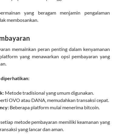
 permainan yang beragam menjamin pengalaman
idak membosankan.
mbayaran
aran memainkan peran penting dalam kenyamanan
ih platform yang menawarkan opsi pembayaran yang
an.
 diperhatikan:
k:
Metode tradisional yang umum digunakan.
erti OVO atau DANA, memudahkan transaksi cepat.
ncy:
Beberapa platform mulai menerima bitcoin.
 setiap metode pembayaran memiliki keamanan yang
ransaksi yang lancar dan aman.