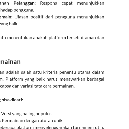
nan Pelanggan:
Respons cepat menunjukkan
rhadap pengguna.
emain:
Ulasan positif dari pengguna menunjukkan
ang baik.
ntu menentukan apakah platform tersebut aman dan
rmainan
an adalah salah satu kriteria penentu utama dalam
rm. Platform yang baik harus menawarkan berbagai
capsa dan variasi tata cara permainan.
bisa dicari:
:
Versi yang paling populer.
:
Permainan dengan aturan unik.
eberapa platform menyelenggarakan turnamen rutin.