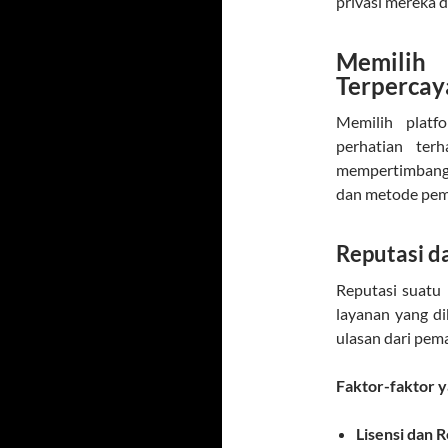
privasi mereka d
Memilih 
Terpercay
Memilih plat
perhatian ter
mempertimbangk
dan metode pem
Reputasi d
Reputasi suatu 
layanan yang di
ulasan dari pema
Faktor-faktor y
Lisensi dan R