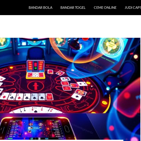
SKIP TO CONTENT
BANDAR BOLA
BANDAR TOGEL
CEME ONLINE
JUDI CAP