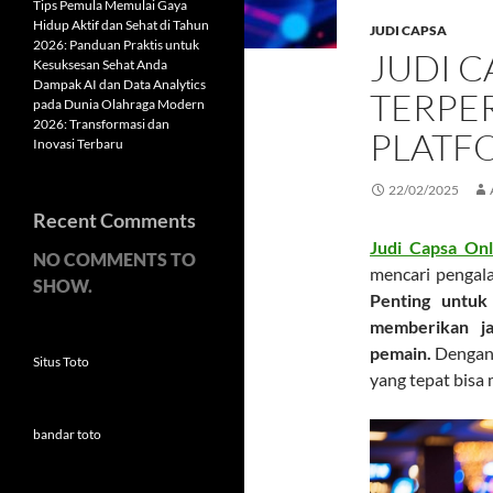
Tips Pemula Memulai Gaya
Hidup Aktif dan Sehat di Tahun
JUDI CAPSA
2026: Panduan Praktis untuk
JUDI C
Kesuksesan Sehat Anda
Dampak AI dan Data Analytics
TERPE
pada Dunia Olahraga Modern
2026: Transformasi dan
PLATF
Inovasi Terbaru
22/02/2025
Recent Comments
Judi Capsa Onl
NO COMMENTS TO
mencari pengal
SHOW.
Penting untuk
memberikan ja
pemain.
Dengan 
Situs Toto
yang tepat bisa
bandar toto