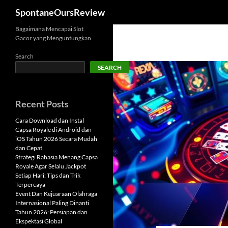
Search
SpontaneOursReview
Bagaimana Mencapai Slot
Gacor yang Menguntungkan
Search
SEARCH
Recent Posts
Cara Download dan Instal
Capsa Royale di Android dan
iOS Tahun 2026 Secara Mudah
dan Cepat
Strategi Rahasia Menang Capsa
Royale Agar Selalu Jackpot
Setiap Hari: Tips dan Trik
Terpercaya
Event Dan Kejuaraan Olahraga
Internasional Paling Dinanti
Tahun 2026: Persiapan dan
Ekspektasi Global