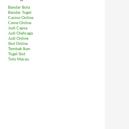
Bandar Bola
Bandar Togel
Casino Online
Ceme Online
Judi Capsa
Judi Olahraga
Judi Online
Slot Online
Tembak Ikan
Togel Slot
Toto Macau