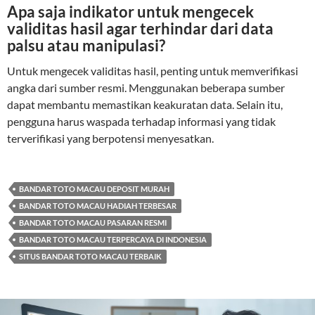
Apa saja indikator untuk mengecek
validitas hasil agar terhindar dari data
palsu atau manipulasi?
Untuk mengecek validitas hasil, penting untuk memverifikasi
angka dari sumber resmi. Menggunakan beberapa sumber
dapat membantu memastikan keakuratan data. Selain itu,
pengguna harus waspada terhadap informasi yang tidak
terverifikasi yang berpotensi menyesatkan.
BANDAR TOTO MACAU DEPOSIT MURAH
BANDAR TOTO MACAU HADIAH TERBESAR
BANDAR TOTO MACAU PASARAN RESMI
BANDAR TOTO MACAU TERPERCAYA DI INDONESIA
SITUS BANDAR TOTO MACAU TERBAIK