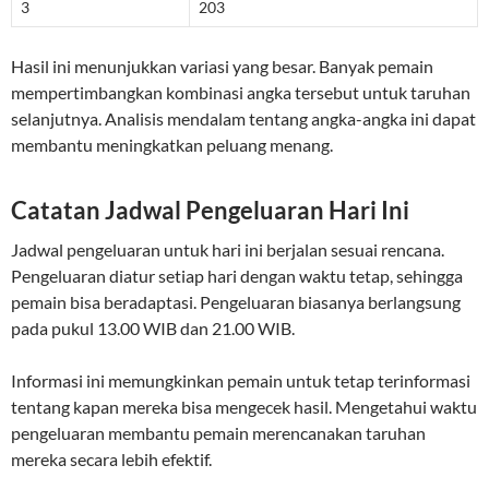
3
203
Hasil ini menunjukkan variasi yang besar. Banyak pemain
mempertimbangkan kombinasi angka tersebut untuk taruhan
selanjutnya. Analisis mendalam tentang angka-angka ini dapat
membantu meningkatkan peluang menang.
Catatan Jadwal Pengeluaran Hari Ini
Jadwal pengeluaran untuk hari ini berjalan sesuai rencana.
Pengeluaran diatur setiap hari dengan waktu tetap, sehingga
pemain bisa beradaptasi. Pengeluaran biasanya berlangsung
pada pukul 13.00 WIB dan 21.00 WIB.
Informasi ini memungkinkan pemain untuk tetap terinformasi
tentang kapan mereka bisa mengecek hasil. Mengetahui waktu
pengeluaran membantu pemain merencanakan taruhan
mereka secara lebih efektif.