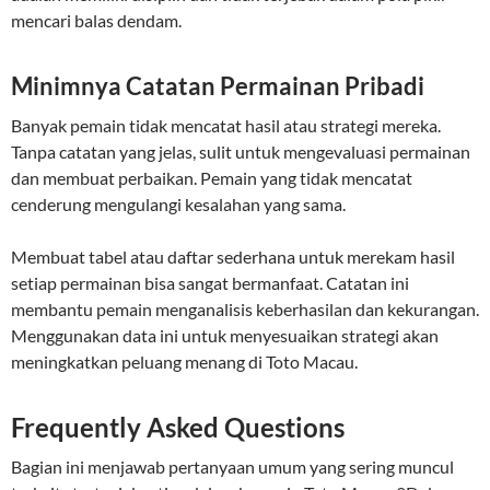
mencari balas dendam.
Minimnya Catatan Permainan Pribadi
Banyak pemain tidak mencatat hasil atau strategi mereka.
Tanpa catatan yang jelas, sulit untuk mengevaluasi permainan
dan membuat perbaikan. Pemain yang tidak mencatat
cenderung mengulangi kesalahan yang sama.
Membuat tabel atau daftar sederhana untuk merekam hasil
setiap permainan bisa sangat bermanfaat. Catatan ini
membantu pemain menganalisis keberhasilan dan kekurangan.
Menggunakan data ini untuk menyesuaikan strategi akan
meningkatkan peluang menang di Toto Macau.
Frequently Asked Questions
Bagian ini menjawab pertanyaan umum yang sering muncul