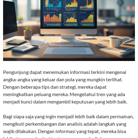
Pengunjung dapat menemukan informasi terkini mengenai
angka-angka yang keluar dan pola yang mungkin terlihat.
Dengan beberapa tips dan strategi, mereka dapat
meningkatkan peluang mereka. Mengetahui tren yang ada
menjadi kunci dalam mengambil keputusan yang lebih baik.
Bagi siapa saja yang ingin menjadi lebih baik dalam permainan,
mengikuti perkembangan dan analisis adalah langkah yang
wajib dilakukan. Dengan informasi yang tepat, mereka bisa