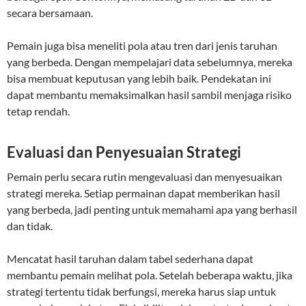
secara bersamaan.
Pemain juga bisa meneliti pola atau tren dari jenis taruhan
yang berbeda. Dengan mempelajari data sebelumnya, mereka
bisa membuat keputusan yang lebih baik. Pendekatan ini
dapat membantu memaksimalkan hasil sambil menjaga risiko
tetap rendah.
Evaluasi dan Penyesuaian Strategi
Pemain perlu secara rutin mengevaluasi dan menyesuaikan
strategi mereka. Setiap permainan dapat memberikan hasil
yang berbeda, jadi penting untuk memahami apa yang berhasil
dan tidak.
Mencatat hasil taruhan dalam tabel sederhana dapat
membantu pemain melihat pola. Setelah beberapa waktu, jika
strategi tertentu tidak berfungsi, mereka harus siap untuk