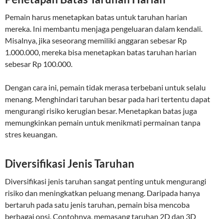
Pemain harus menetapkan batas untuk taruhan harian
mereka. Ini membantu menjaga pengeluaran dalam kendali.
Misalnya, jika seseorang memiliki anggaran sebesar Rp
1.000.000, mereka bisa menetapkan batas taruhan harian
sebesar Rp 100.000.
Dengan cara ini, pemain tidak merasa terbebani untuk selalu
menang. Menghindari taruhan besar pada hari tertentu dapat
mengurangi risiko kerugian besar. Menetapkan batas juga
memungkinkan pemain untuk menikmati permainan tanpa
stres keuangan.
Diversifikasi Jenis Taruhan
Diversifikasi jenis taruhan sangat penting untuk mengurangi
risiko dan meningkatkan peluang menang. Daripada hanya
bertaruh pada satu jenis taruhan, pemain bisa mencoba
berbagai opsi. Contohnya, memasang taruhan 2D dan 3D