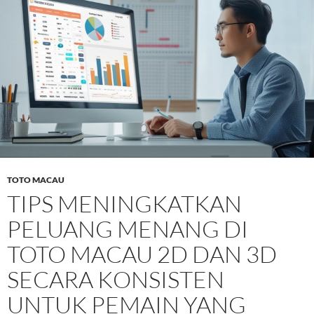
TOTO MACAU
TIPS MENINGKATKAN
PELUANG MENANG DI
TOTO MACAU 2D DAN 3D
SECARA KONSISTEN
UNTUK PEMAIN YANG