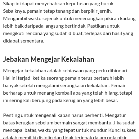
Sikap ini dapat menyebabkan keputusan yang buruk.
Sebaiknya, pemain tetap tenang dan berpikir jernih.
Mengambil waktu sejenak untuk menenangkan pikiran kadang
lebih baik daripada langsung bertindak. Pastikan untuk
mengikuti rencana yang sudah dibuat, terlepas dari hasil yang
didapat sementara.
Jebakan Mengejar Kekalahan
Mengejar kekalahan adalah kebiasaan yang perlu dihindari.
Hal ini terjadi ketika seorang pemain terus bertaruh lebih
banyak setelah mengalami serangkaian kekalahan. Pemain
berharap untuk menang kembali apa yang telah hilang, tetapi
ini sering kali berujung pada kerugian yang lebih besar.
Penting untuk mengenali kapan harus berhenti. Mengatur
batas kerugian sebelum bermain sangat membantu. Jika sudah
mencapai batas, waktu yang tepat untuk mundur. Kunci sukses
adalah memiliki disiplin dan tidak terjebak dalam pola pikir