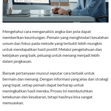
Mengetahui cara menganalisis angka dan pola dapat
memberikan keuntungan. Pemain yang menghindari kesalahan
umum dan fokus pada metode yang terbukti lebih mungkin
untuk mendapatkan hasil positif. Melalui pengetahuan dan
kebijakan yang baik, peluang untuk menang menjadi lebih
dalam jangkauan.
Banyak pertanyaan muncul seputar cara terbaik untuk
bermain dan menang. Dengan informasi yang jelas dan strategi
yang tepat, setiap pemain dapat berharap untuk
meningkatkan hasil mereka. Proses ini membutuhkan
ketekunan dan kesabaran, tetapi hasilnya bisa sangat
memuaskan.