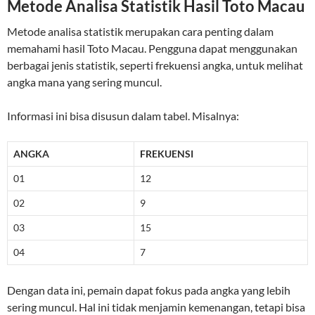
Metode Analisa Statistik Hasil Toto Macau
Metode analisa statistik merupakan cara penting dalam
memahami hasil Toto Macau. Pengguna dapat menggunakan
berbagai jenis statistik, seperti frekuensi angka, untuk melihat
angka mana yang sering muncul.
Informasi ini bisa disusun dalam tabel. Misalnya:
ANGKA
FREKUENSI
01
12
02
9
03
15
04
7
Dengan data ini, pemain dapat fokus pada angka yang lebih
sering muncul. Hal ini tidak menjamin kemenangan, tetapi bisa