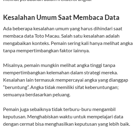
Kesalahan Umum Saat Membaca Data
Ada beberapa kesalahan umum yang harus dihindari saat
membaca data Toto Macau. Salah satu kesalahan adalah
mengabaikan konteks. Pemain sering kali hanya melihat angka
tanpa mempertimbangkan faktor lainnya.
Misalnya, pemain mungkin melihat angka tinggi tanpa
mempertimbangkan kelemahan dalam strategi mereka.
Kesalahan lain termasuk mempercayai angka yang dianggap
“beruntung”. Angka tidak memiliki sifat keberuntungan;
semuanya berdasarkan peluang.
Pemain juga sebaiknya tidak terburu-buru mengambil
keputusan. Menghabiskan waktu untuk mempelajari data
dengan cermat bisa menghasilkan keputusan yang lebih baik.