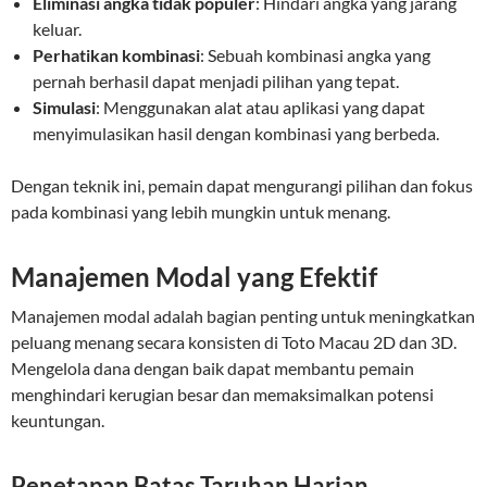
Eliminasi angka tidak populer
: Hindari angka yang jarang
keluar.
Perhatikan kombinasi
: Sebuah kombinasi angka yang
pernah berhasil dapat menjadi pilihan yang tepat.
Simulasi
: Menggunakan alat atau aplikasi yang dapat
menyimulasikan hasil dengan kombinasi yang berbeda.
Dengan teknik ini, pemain dapat mengurangi pilihan dan fokus
pada kombinasi yang lebih mungkin untuk menang.
Manajemen Modal yang Efektif
Manajemen modal adalah bagian penting untuk meningkatkan
peluang menang secara konsisten di Toto Macau 2D dan 3D.
Mengelola dana dengan baik dapat membantu pemain
menghindari kerugian besar dan memaksimalkan potensi
keuntungan.
Penetapan Batas Taruhan Harian