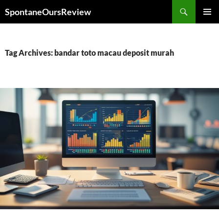
Search
SpontaneOursReview
SKIP
PRIMAR
TO
MENU
CONTENT
Tag Archives: bandar toto macau deposit murah