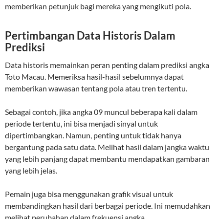
memberikan petunjuk bagi mereka yang mengikuti pola.
Pertimbangan Data Historis Dalam
Prediksi
Data historis memainkan peran penting dalam prediksi angka
Toto Macau. Memeriksa hasil-hasil sebelumnya dapat
memberikan wawasan tentang pola atau tren tertentu.
Sebagai contoh, jika angka 09 muncul beberapa kali dalam
periode tertentu, ini bisa menjadi sinyal untuk
dipertimbangkan. Namun, penting untuk tidak hanya
bergantung pada satu data. Melihat hasil dalam jangka waktu
yang lebih panjang dapat membantu mendapatkan gambaran
yang lebih jelas.
Pemain juga bisa menggunakan grafik visual untuk
membandingkan hasil dari berbagai periode. Ini memudahkan
melihat perubahan dalam frekuensi angka.