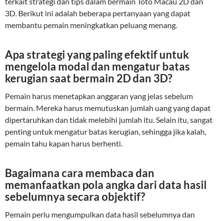
terkait strategi dan tips dalam bermain Toto Macau 2D dan
3D. Berikut ini adalah beberapa pertanyaan yang dapat
membantu pemain meningkatkan peluang menang.
Apa strategi yang paling efektif untuk
mengelola modal dan mengatur batas
kerugian saat bermain 2D dan 3D?
Pemain harus menetapkan anggaran yang jelas sebelum
bermain. Mereka harus memutuskan jumlah uang yang dapat
dipertaruhkan dan tidak melebihi jumlah itu. Selain itu, sangat
penting untuk mengatur batas kerugian, sehingga jika kalah,
pemain tahu kapan harus berhenti.
Bagaimana cara membaca dan
memanfaatkan pola angka dari data hasil
sebelumnya secara objektif?
Pemain perlu mengumpulkan data hasil sebelumnya dan