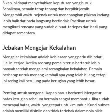
Sikap ini dapat menyebabkan keputusan yang buruk.
Sebaiknya, pemain tetap tenang dan berpikir jernih.
Mengambil waktu sejenak untuk menenangkan pikiran kadang
lebih baik daripada langsung bertindak. Pastikan untuk
mengikuti rencana yang sudah dibuat, terlepas dari hasil yang
didapat sementara.
Jebakan Mengejar Kekalahan
Mengejar kekalahan adalah kebiasaan yang perlu dihindari.
Hal ini terjadi ketika seorang pemain terus bertaruh lebih
banyak setelah mengalami serangkaian kekalahan. Pemain
berharap untuk menang kembali apa yang telah hilang, tetapi
ini sering kali berujung pada kerugian yang lebih besar.
Penting untuk mengenali kapan harus berhenti. Mengatur
batas kerugian sebelum bermain sangat membantu. Jika sudah
mencapai batas, waktu yang tepat untuk mundur. Kunci sukses
adalah memiliki disiplin dan tidak terjebak dalam pola pikir