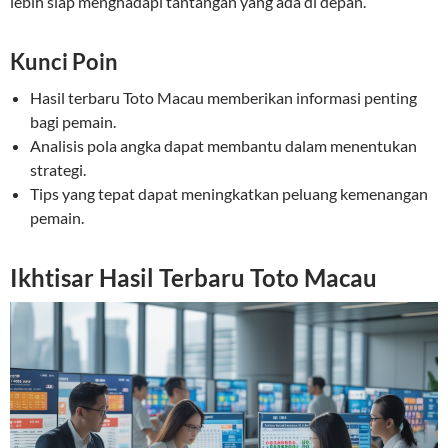
lebih siap menghadapi tantangan yang ada di depan.
Kunci Poin
Hasil terbaru Toto Macau memberikan informasi penting
bagi pemain.
Analisis pola angka dapat membantu dalam menentukan
strategi.
Tips yang tepat dapat meningkatkan peluang kemenangan
pemain.
Ikhtisar Hasil Terbaru Toto Macau