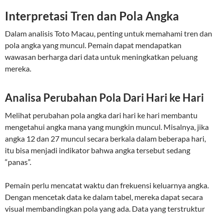
Interpretasi Tren dan Pola Angka
Dalam analisis Toto Macau, penting untuk memahami tren dan
pola angka yang muncul. Pemain dapat mendapatkan
wawasan berharga dari data untuk meningkatkan peluang
mereka.
Analisa Perubahan Pola Dari Hari ke Hari
Melihat perubahan pola angka dari hari ke hari membantu
mengetahui angka mana yang mungkin muncul. Misalnya, jika
angka 12 dan 27 muncul secara berkala dalam beberapa hari,
itu bisa menjadi indikator bahwa angka tersebut sedang
“panas”.
Pemain perlu mencatat waktu dan frekuensi keluarnya angka.
Dengan mencetak data ke dalam tabel, mereka dapat secara
visual membandingkan pola yang ada. Data yang terstruktur