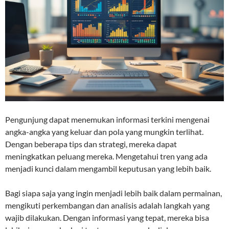
Pengunjung dapat menemukan informasi terkini mengenai
angka-angka yang keluar dan pola yang mungkin terlihat.
Dengan beberapa tips dan strategi, mereka dapat
meningkatkan peluang mereka. Mengetahui tren yang ada
menjadi kunci dalam mengambil keputusan yang lebih baik.
Bagi siapa saja yang ingin menjadi lebih baik dalam permainan,
mengikuti perkembangan dan analisis adalah langkah yang
wajib dilakukan. Dengan informasi yang tepat, mereka bisa