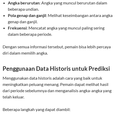
Angka berurutan
: Angka yang muncul berurutan dalam
beberapa undian.
Pola genap dan ganjil
: Melihat keseimbangan antara angka
genap dan ganjil.
Frekuensi
: Mencatat angka yang muncul paling sering
dalam beberapa periode.
Dengan semua informasi tersebut, pemain bisa lebih percaya
diri dalam memilih angka.
Penggunaan Data Historis untuk Prediksi
Menggunakan data historis adalah cara yang baik untuk
meningkatkan peluang menang. Pemain dapat melihat hasil
dari periode sebelumnya dan menganalisis angka-angka yang
telah keluar.
Beberapa langkah yang dapat diambil: