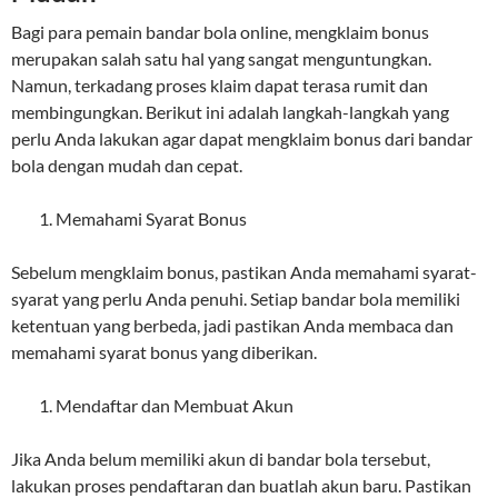
Bagi para pemain bandar bola online, mengklaim bonus
merupakan salah satu hal yang sangat menguntungkan.
Namun, terkadang proses klaim dapat terasa rumit dan
membingungkan. Berikut ini adalah langkah-langkah yang
perlu Anda lakukan agar dapat mengklaim bonus dari bandar
bola dengan mudah dan cepat.
Memahami Syarat Bonus
Sebelum mengklaim bonus, pastikan Anda memahami syarat-
syarat yang perlu Anda penuhi. Setiap bandar bola memiliki
ketentuan yang berbeda, jadi pastikan Anda membaca dan
memahami syarat bonus yang diberikan.
Mendaftar dan Membuat Akun
Jika Anda belum memiliki akun di bandar bola tersebut,
lakukan proses pendaftaran dan buatlah akun baru. Pastikan