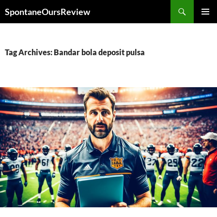
Search
SpontaneOursReview
SKIP
PRIMAR
TO
MENU
CONTENT
Tag Archives: Bandar bola deposit pulsa