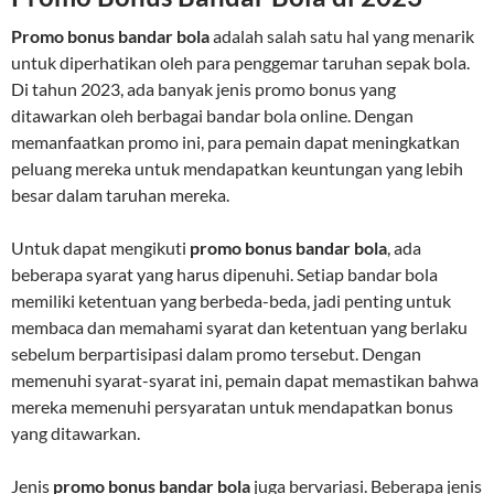
Promo bonus bandar bola
adalah salah satu hal yang menarik
untuk diperhatikan oleh para penggemar taruhan sepak bola.
Di tahun 2023, ada banyak jenis promo bonus yang
ditawarkan oleh berbagai bandar bola online. Dengan
memanfaatkan promo ini, para pemain dapat meningkatkan
peluang mereka untuk mendapatkan keuntungan yang lebih
besar dalam taruhan mereka.
Untuk dapat mengikuti
promo bonus bandar bola
, ada
beberapa syarat yang harus dipenuhi. Setiap bandar bola
memiliki ketentuan yang berbeda-beda, jadi penting untuk
membaca dan memahami syarat dan ketentuan yang berlaku
sebelum berpartisipasi dalam promo tersebut. Dengan
memenuhi syarat-syarat ini, pemain dapat memastikan bahwa
mereka memenuhi persyaratan untuk mendapatkan bonus
yang ditawarkan.
Jenis
promo bonus bandar bola
juga bervariasi. Beberapa jenis