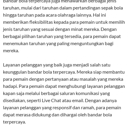
Bandar bola terpercaya juga menawarkan berbagai jenis
taruhan, mulai dari taruhan dalam pertandingan sepak bola
hingga taruhan pada acara olahraga lainnya. Hal ini
memberikan fleksibilitas kepada para pemain untuk memilih
jenis taruhan yang sesuai dengan minat mereka. Dengan
berbagai pilihan taruhan yang tersedia, para pemain dapat
menemukan taruhan yang paling menguntungkan bagi
mereka.
Layanan pelanggan yang baik juga menjadi salah satu
keunggulan bandar bola terpercaya. Mereka siap membantu
para pemain dengan pertanyaan atau masalah yang mereka
hadapi. Para pemain dapat menghubungi layanan pelanggan
kapan saja melalui berbagai saluran komunikasi yang
disediakan, seperti Live Chat atau email. Dengan adanya
layanan pelanggan yang responsif dan ramah, para pemain
dapat merasa didukung dan dihargai oleh bandar bola
terpercaya.