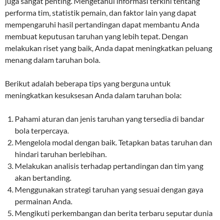
juga sangat penting. Mengetahui informasi terkini tentang
performa tim, statistik pemain, dan faktor lain yang dapat
mempengaruhi hasil pertandingan dapat membantu Anda
membuat keputusan taruhan yang lebih tepat. Dengan
melakukan riset yang baik, Anda dapat meningkatkan peluang
menang dalam taruhan bola.
Berikut adalah beberapa tips yang berguna untuk
meningkatkan kesuksesan Anda dalam taruhan bola:
Pahami aturan dan jenis taruhan yang tersedia di bandar
bola terpercaya.
Mengelola modal dengan baik. Tetapkan batas taruhan dan
hindari taruhan berlebihan.
Melakukan analisis terhadap pertandingan dan tim yang
akan bertanding.
Menggunakan strategi taruhan yang sesuai dengan gaya
permainan Anda.
Mengikuti perkembangan dan berita terbaru seputar dunia