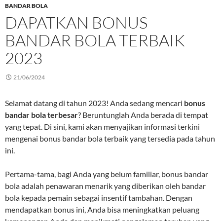
BANDAR BOLA
DAPATKAN BONUS
BANDAR BOLA TERBAIK
2023
21/06/2024
Selamat datang di tahun 2023! Anda sedang mencari
bonus
bandar bola terbesar
? Beruntunglah Anda berada di tempat
yang tepat. Di sini, kami akan menyajikan informasi terkini
mengenai bonus bandar bola terbaik yang tersedia pada tahun
ini.
Pertama-tama, bagi Anda yang belum familiar, bonus bandar
bola adalah penawaran menarik yang diberikan oleh bandar
bola kepada pemain sebagai insentif tambahan. Dengan
mendapatkan bonus ini, Anda bisa meningkatkan peluang