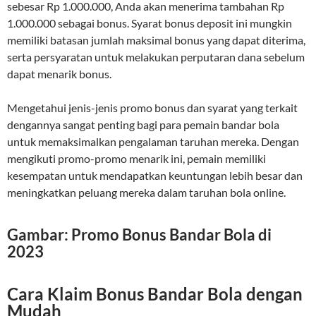
sebesar Rp 1.000.000, Anda akan menerima tambahan Rp
1.000.000 sebagai bonus. Syarat bonus deposit ini mungkin
memiliki batasan jumlah maksimal bonus yang dapat diterima,
serta persyaratan untuk melakukan perputaran dana sebelum
dapat menarik bonus.
Mengetahui jenis-jenis promo bonus dan syarat yang terkait
dengannya sangat penting bagi para pemain bandar bola
untuk memaksimalkan pengalaman taruhan mereka. Dengan
mengikuti promo-promo menarik ini, pemain memiliki
kesempatan untuk mendapatkan keuntungan lebih besar dan
meningkatkan peluang mereka dalam taruhan bola online.
Gambar: Promo Bonus Bandar Bola di
2023
Cara Klaim Bonus Bandar Bola dengan
Mudah