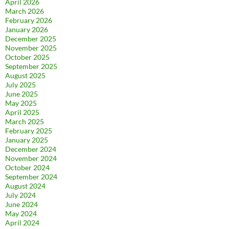
April 2026
March 2026
February 2026
January 2026
December 2025
November 2025
October 2025
September 2025
August 2025
July 2025
June 2025
May 2025
April 2025
March 2025
February 2025
January 2025
December 2024
November 2024
October 2024
September 2024
August 2024
July 2024
June 2024
May 2024
April 2024