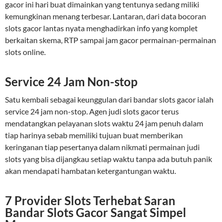
gacor ini hari buat dimainkan yang tentunya sedang miliki
kemungkinan menang terbesar. Lantaran, dari data bocoran
slots gacor lantas nyata menghadirkan info yang komplet
berkaitan skema, RTP sampai jam gacor permainan-permainan
slots online.
Service 24 Jam Non-stop
Satu kembali sebagai keunggulan dari bandar slots gacor ialah
service 24 jam non-stop. Agen judi slots gacor terus
mendatangkan pelayanan slots waktu 24 jam penuh dalam
tiap harinya sebab memiliki tujuan buat memberikan
keringanan tiap pesertanya dalam nikmati permainan judi
slots yang bisa dijangkau setiap waktu tanpa ada butuh panik
akan mendapati hambatan ketergantungan waktu.
7 Provider Slots Terhebat Saran
Bandar Slots Gacor Sangat Simpel