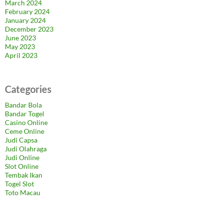
March 2024
February 2024
January 2024
December 2023
June 2023
May 2023
April 2023
Categories
Bandar Bola
Bandar Togel
Casino Online
Ceme Online
Judi Capsa
Judi Olahraga
Judi Online
Slot Online
Tembak Ikan
Togel Slot
Toto Macau