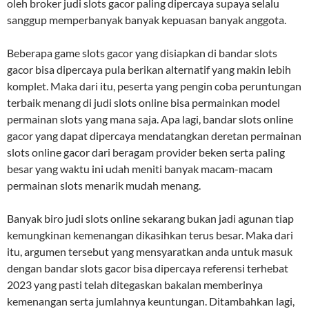
oleh broker judi slots gacor paling dipercaya supaya selalu
sanggup memperbanyak banyak kepuasan banyak anggota.
Beberapa game slots gacor yang disiapkan di bandar slots
gacor bisa dipercaya pula berikan alternatif yang makin lebih
komplet. Maka dari itu, peserta yang pengin coba peruntungan
terbaik menang di judi slots online bisa permainkan model
permainan slots yang mana saja. Apa lagi, bandar slots online
gacor yang dapat dipercaya mendatangkan deretan permainan
slots online gacor dari beragam provider beken serta paling
besar yang waktu ini udah meniti banyak macam-macam
permainan slots menarik mudah menang.
Banyak biro judi slots online sekarang bukan jadi agunan tiap
kemungkinan kemenangan dikasihkan terus besar. Maka dari
itu, argumen tersebut yang mensyaratkan anda untuk masuk
dengan bandar slots gacor bisa dipercaya referensi terhebat
2023 yang pasti telah ditegaskan bakalan memberinya
kemenangan serta jumlahnya keuntungan. Ditambahkan lagi,