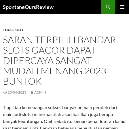
Search
SpontaneOursReview
SKIP
PRIMAR
TO
MENU
CONTENT
TOGEL SLOT
SARAN TERPILIH BANDAR
SLOTS GACOR DAPAT
DIPERCAYA SANGAT
MUDAH MENANG 2023
BUNTOK
23/04/2023
ADMIN
Tiap-tiap kemenangan sukses banyak pemain peroleh dari
main judi slots online pastilah akan hasilkan juga berapa
banyak keuntungan. Oleh sebab itu, benar-benar lumrah kalau
saat bermain slots tiap-tiap beberapa penjudi atau pemain