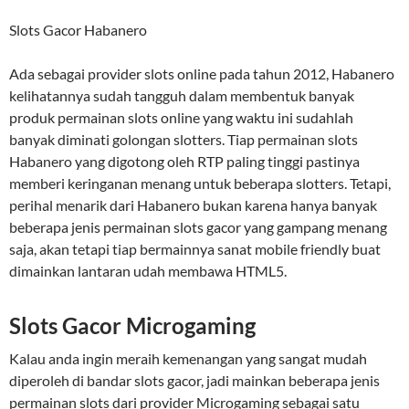
Slots Gacor Habanero
Ada sebagai provider slots online pada tahun 2012, Habanero
kelihatannya sudah tangguh dalam membentuk banyak
produk permainan slots online yang waktu ini sudahlah
banyak diminati golongan slotters. Tiap permainan slots
Habanero yang digotong oleh RTP paling tinggi pastinya
memberi keringanan menang untuk beberapa slotters. Tetapi,
perihal menarik dari Habanero bukan karena hanya banyak
beberapa jenis permainan slots gacor yang gampang menang
saja, akan tetapi tiap bermainnya sanat mobile friendly buat
dimainkan lantaran udah membawa HTML5.
Slots Gacor Microgaming
Kalau anda ingin meraih kemenangan yang sangat mudah
diperoleh di bandar slots gacor, jadi mainkan beberapa jenis
permainan slots dari provider Microgaming sebagai satu