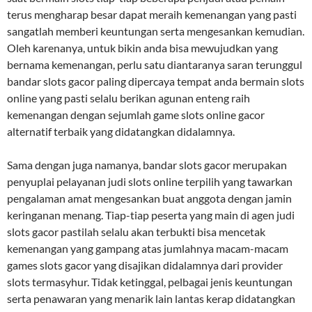
terus mengharap besar dapat meraih kemenangan yang pasti
sangatlah memberi keuntungan serta mengesankan kemudian.
Oleh karenanya, untuk bikin anda bisa mewujudkan yang
bernama kemenangan, perlu satu diantaranya saran terunggul
bandar slots gacor paling dipercaya tempat anda bermain slots
online yang pasti selalu berikan agunan enteng raih
kemenangan dengan sejumlah game slots online gacor
alternatif terbaik yang didatangkan didalamnya.
Sama dengan juga namanya, bandar slots gacor merupakan
penyuplai pelayanan judi slots online terpilih yang tawarkan
pengalaman amat mengesankan buat anggota dengan jamin
keringanan menang. Tiap-tiap peserta yang main di agen judi
slots gacor pastilah selalu akan terbukti bisa mencetak
kemenangan yang gampang atas jumlahnya macam-macam
games slots gacor yang disajikan didalamnya dari provider
slots termasyhur. Tidak ketinggal, pelbagai jenis keuntungan
serta penawaran yang menarik lain lantas kerap didatangkan