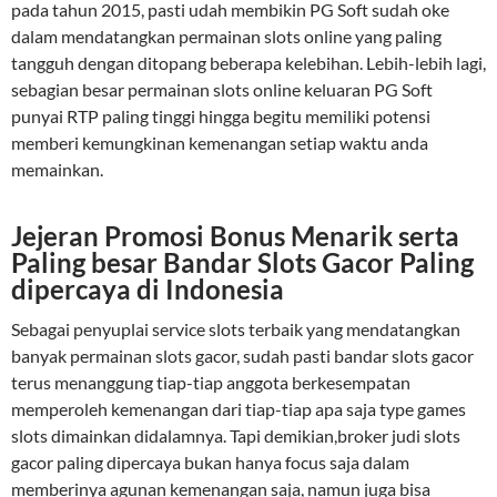
pada tahun 2015, pasti udah membikin PG Soft sudah oke
dalam mendatangkan permainan slots online yang paling
tangguh dengan ditopang beberapa kelebihan. Lebih-lebih lagi,
sebagian besar permainan slots online keluaran PG Soft
punyai RTP paling tinggi hingga begitu memiliki potensi
memberi kemungkinan kemenangan setiap waktu anda
memainkan.
Jejeran Promosi Bonus Menarik serta
Paling besar Bandar Slots Gacor Paling
dipercaya di Indonesia
Sebagai penyuplai service slots terbaik yang mendatangkan
banyak permainan slots gacor, sudah pasti bandar slots gacor
terus menanggung tiap-tiap anggota berkesempatan
memperoleh kemenangan dari tiap-tiap apa saja type games
slots dimainkan didalamnya. Tapi demikian,broker judi slots
gacor paling dipercaya bukan hanya focus saja dalam
memberinya agunan kemenangan saja, namun juga bisa