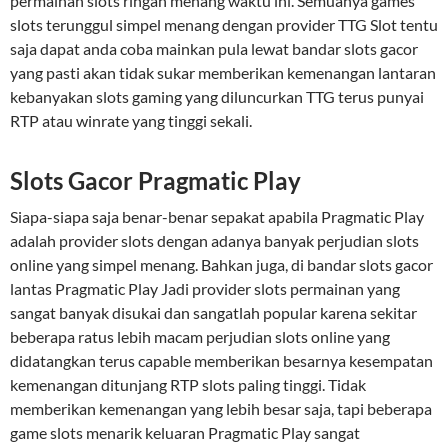
permainan slots ringan menang waktu ini. Semuanya games
slots terunggul simpel menang dengan provider TTG Slot tentu
saja dapat anda coba mainkan pula lewat bandar slots gacor
yang pasti akan tidak sukar memberikan kemenangan lantaran
kebanyakan slots gaming yang diluncurkan TTG terus punyai
RTP atau winrate yang tinggi sekali.
Slots Gacor Pragmatic Play
Siapa-siapa saja benar-benar sepakat apabila Pragmatic Play
adalah provider slots dengan adanya banyak perjudian slots
online yang simpel menang. Bahkan juga, di bandar slots gacor
lantas Pragmatic Play Jadi provider slots permainan yang
sangat banyak disukai dan sangatlah popular karena sekitar
beberapa ratus lebih macam perjudian slots online yang
didatangkan terus capable memberikan besarnya kesempatan
kemenangan ditunjang RTP slots paling tinggi. Tidak
memberikan kemenangan yang lebih besar saja, tapi beberapa
game slots menarik keluaran Pragmatic Play sangat