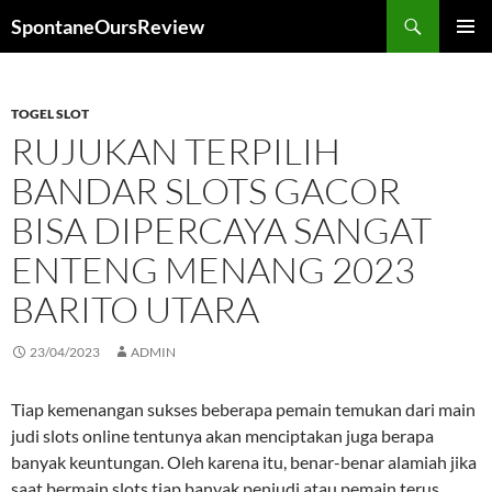
Search
SpontaneOursReview
SKIP
PRIMAR
TO
MENU
CONTENT
TOGEL SLOT
RUJUKAN TERPILIH
BANDAR SLOTS GACOR
BISA DIPERCAYA SANGAT
ENTENG MENANG 2023
BARITO UTARA
23/04/2023
ADMIN
Tiap kemenangan sukses beberapa pemain temukan dari main
judi slots online tentunya akan menciptakan juga berapa
banyak keuntungan. Oleh karena itu, benar-benar alamiah jika
saat bermain slots tiap banyak penjudi atau pemain terus