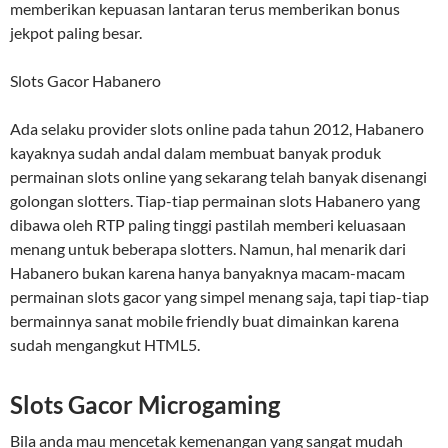
memberikan kepuasan lantaran terus memberikan bonus
jekpot paling besar.
Slots Gacor Habanero
Ada selaku provider slots online pada tahun 2012, Habanero
kayaknya sudah andal dalam membuat banyak produk
permainan slots online yang sekarang telah banyak disenangi
golongan slotters. Tiap-tiap permainan slots Habanero yang
dibawa oleh RTP paling tinggi pastilah memberi keluasaan
menang untuk beberapa slotters. Namun, hal menarik dari
Habanero bukan karena hanya banyaknya macam-macam
permainan slots gacor yang simpel menang saja, tapi tiap-tiap
bermainnya sanat mobile friendly buat dimainkan karena
sudah mengangkut HTML5.
Slots Gacor Microgaming
Bila anda mau mencetak kemenangan yang sangat mudah