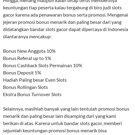
Hingga, menang maupun kalah tetap terus memberinya
keuntungan tiap peserta kalau tergabung di biro judi slots
gacor karena ada penawaran bonus serta promosi. Mengenai
jejeran promosi bonus menarik dan paling besar dari yang
didatangkan bandar slots gacor dapat dipercaya di Indonesia
diantaranya mencakup:
Bonus New Anggota 10%
Bonus Referal up to 1%
Bonus Cashback Slots Permainan 10%
Bonus Deposit 5%
Hadiah Paling besar Even Slots
Bonus Rollingan Slots
Ekstra Bonus Turnover Slots
Selainnya, masihlah banyak yang lain tentulah promosi bonus
menarik dan paling besar lain disamping dari yang kami
berikan di atas. Karena untuk bandar slots gacor, memberi
sejumlah keuntungan promosi bonus menarik bisa