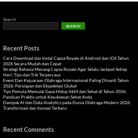
Search
SEARCH
Recent Posts
Cara Download dan Instal Capsa Royale di Android dan iOS Tahun
2026 Secara Mudah dan Cepat
Strategi Rahasia Menang Capsa Royale Agar Selalu Jackpot Setiap
Hari: Tips dan Trik Terpercaya
Event Dan Kejuaraan Olahraga Internasional Paling Dinanti Tahun
2026: Persiapan dan Ekspektasi Global
Tips Pemula Memulai Gaya Hidup Aktif dan Sehat di Tahun 2026:
Panduan Praktis untuk Kesuksesan Sehat Anda
Dampak AI dan Data Analytics pada Dunia Olahraga Modern 2026:
Transformasi dan Inovasi Terbaru
Recent Comments