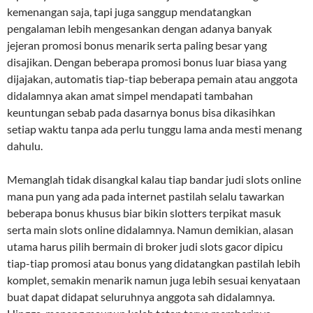
kemenangan saja, tapi juga sanggup mendatangkan
pengalaman lebih mengesankan dengan adanya banyak
jejeran promosi bonus menarik serta paling besar yang
disajikan. Dengan beberapa promosi bonus luar biasa yang
dijajakan, automatis tiap-tiap beberapa pemain atau anggota
didalamnya akan amat simpel mendapati tambahan
keuntungan sebab pada dasarnya bonus bisa dikasihkan
setiap waktu tanpa ada perlu tunggu lama anda mesti menang
dahulu.
Memanglah tidak disangkal kalau tiap bandar judi slots online
mana pun yang ada pada internet pastilah selalu tawarkan
beberapa bonus khusus biar bikin slotters terpikat masuk
serta main slots online didalamnya. Namun demikian, alasan
utama harus pilih bermain di broker judi slots gacor dipicu
tiap-tiap promosi atau bonus yang didatangkan pastilah lebih
komplet, semakin menarik namun juga lebih sesuai kenyataan
buat dapat didapat seluruhnya anggota sah didalamnya.