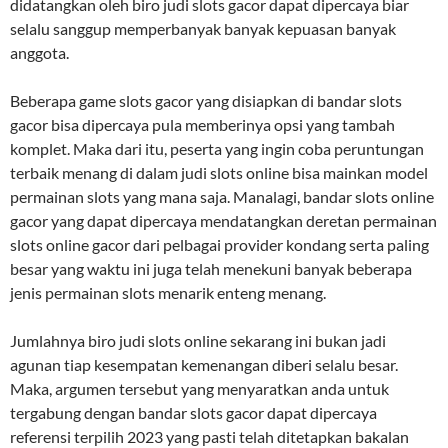
didatangkan oleh biro judi slots gacor dapat dipercaya biar
selalu sanggup memperbanyak banyak kepuasan banyak
anggota.
Beberapa game slots gacor yang disiapkan di bandar slots
gacor bisa dipercaya pula memberinya opsi yang tambah
komplet. Maka dari itu, peserta yang ingin coba peruntungan
terbaik menang di dalam judi slots online bisa mainkan model
permainan slots yang mana saja. Manalagi, bandar slots online
gacor yang dapat dipercaya mendatangkan deretan permainan
slots online gacor dari pelbagai provider kondang serta paling
besar yang waktu ini juga telah menekuni banyak beberapa
jenis permainan slots menarik enteng menang.
Jumlahnya biro judi slots online sekarang ini bukan jadi
agunan tiap kesempatan kemenangan diberi selalu besar.
Maka, argumen tersebut yang menyaratkan anda untuk
tergabung dengan bandar slots gacor dapat dipercaya
referensi terpilih 2023 yang pasti telah ditetapkan bakalan