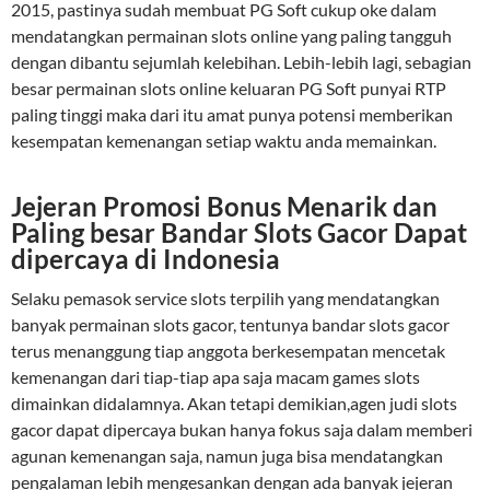
2015, pastinya sudah membuat PG Soft cukup oke dalam
mendatangkan permainan slots online yang paling tangguh
dengan dibantu sejumlah kelebihan. Lebih-lebih lagi, sebagian
besar permainan slots online keluaran PG Soft punyai RTP
paling tinggi maka dari itu amat punya potensi memberikan
kesempatan kemenangan setiap waktu anda memainkan.
Jejeran Promosi Bonus Menarik dan
Paling besar Bandar Slots Gacor Dapat
dipercaya di Indonesia
Selaku pemasok service slots terpilih yang mendatangkan
banyak permainan slots gacor, tentunya bandar slots gacor
terus menanggung tiap anggota berkesempatan mencetak
kemenangan dari tiap-tiap apa saja macam games slots
dimainkan didalamnya. Akan tetapi demikian,agen judi slots
gacor dapat dipercaya bukan hanya fokus saja dalam memberi
agunan kemenangan saja, namun juga bisa mendatangkan
pengalaman lebih mengesankan dengan ada banyak jejeran