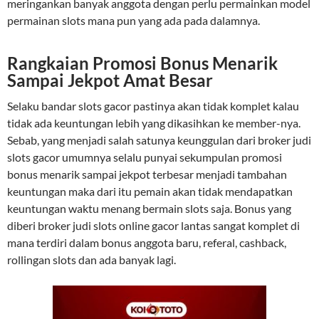
meringankan banyak anggota dengan perlu permainkan model
permainan slots mana pun yang ada pada dalamnya.
Rangkaian Promosi Bonus Menarik
Sampai Jekpot Amat Besar
Selaku bandar slots gacor pastinya akan tidak komplet kalau
tidak ada keuntungan lebih yang dikasihkan ke member-nya.
Sebab, yang menjadi salah satunya keunggulan dari broker judi
slots gacor umumnya selalu punyai sekumpulan promosi
bonus menarik sampai jekpot terbesar menjadi tambahan
keuntungan maka dari itu pemain akan tidak mendapatkan
keuntungan waktu menang bermain slots saja. Bonus yang
diberi broker judi slots online gacor lantas sangat komplet di
mana terdiri dalam bonus anggota baru, referal, cashback,
rollingan slots dan ada banyak lagi.