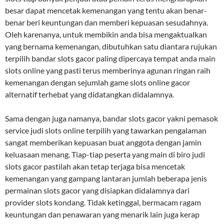
besar dapat mencetak kemenangan yang tentu akan benar-
benar beri keuntungan dan memberi kepuasan sesudahnya.
Oleh karenanya, untuk membikin anda bisa mengaktualkan
yang bernama kemenangan, dibutuhkan satu diantara rujukan
terpilih bandar slots gacor paling dipercaya tempat anda main
slots online yang pasti terus memberinya agunan ringan raih
kemenangan dengan sejumlah game slots online gacor
alternatif terhebat yang didatangkan didalamnya.
Sama dengan juga namanya, bandar slots gacor yakni pemasok
service judi slots online terpilih yang tawarkan pengalaman
sangat memberikan kepuasan buat anggota dengan jamin
keluasaan menang. Tiap-tiap peserta yang main di biro judi
slots gacor pastilah akan tetap terjaga bisa mencetak
kemenangan yang gampang lantaran jumlah beberapa jenis
permainan slots gacor yang disiapkan didalamnya dari
provider slots kondang. Tidak ketinggal, bermacam ragam
keuntungan dan penawaran yang menarik lain juga kerap