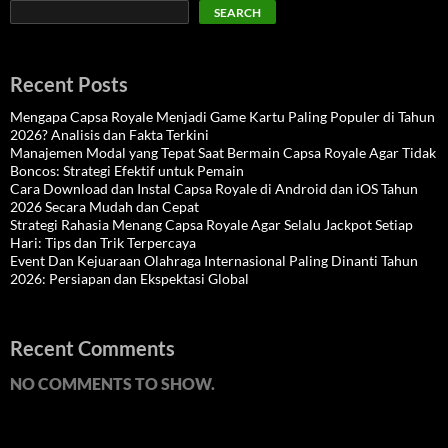
SEARCH
Recent Posts
Mengapa Capsa Royale Menjadi Game Kartu Paling Populer di Tahun
2026? Analisis dan Fakta Terkini
Manajemen Modal yang Tepat Saat Bermain Capsa Royale Agar Tidak
Boncos: Strategi Efektif untuk Pemain
Cara Download dan Instal Capsa Royale di Android dan iOS Tahun
2026 Secara Mudah dan Cepat
Strategi Rahasia Menang Capsa Royale Agar Selalu Jackpot Setiap
Hari: Tips dan Trik Terpercaya
Event Dan Kejuaraan Olahraga Internasional Paling Dinanti Tahun
2026: Persiapan dan Ekspektasi Global
Recent Comments
NO COMMENTS TO SHOW.