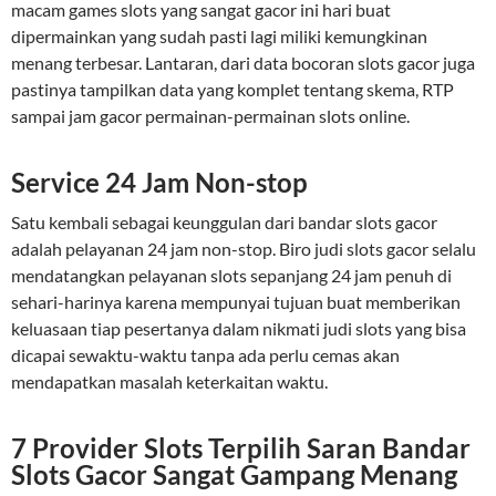
macam games slots yang sangat gacor ini hari buat
dipermainkan yang sudah pasti lagi miliki kemungkinan
menang terbesar. Lantaran, dari data bocoran slots gacor juga
pastinya tampilkan data yang komplet tentang skema, RTP
sampai jam gacor permainan-permainan slots online.
Service 24 Jam Non-stop
Satu kembali sebagai keunggulan dari bandar slots gacor
adalah pelayanan 24 jam non-stop. Biro judi slots gacor selalu
mendatangkan pelayanan slots sepanjang 24 jam penuh di
sehari-harinya karena mempunyai tujuan buat memberikan
keluasaan tiap pesertanya dalam nikmati judi slots yang bisa
dicapai sewaktu-waktu tanpa ada perlu cemas akan
mendapatkan masalah keterkaitan waktu.
7 Provider Slots Terpilih Saran Bandar
Slots Gacor Sangat Gampang Menang