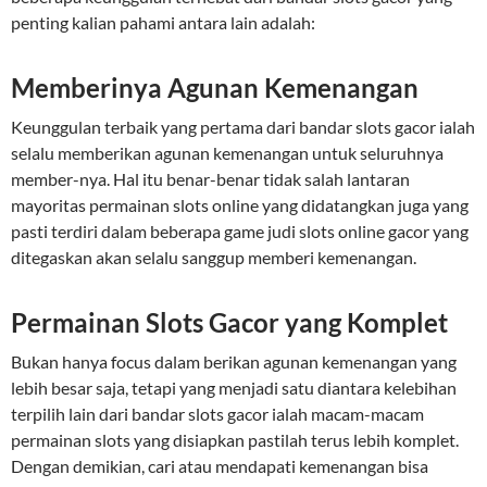
penting kalian pahami antara lain adalah:
Memberinya Agunan Kemenangan
Keunggulan terbaik yang pertama dari bandar slots gacor ialah
selalu memberikan agunan kemenangan untuk seluruhnya
member-nya. Hal itu benar-benar tidak salah lantaran
mayoritas permainan slots online yang didatangkan juga yang
pasti terdiri dalam beberapa game judi slots online gacor yang
ditegaskan akan selalu sanggup memberi kemenangan.
Permainan Slots Gacor yang Komplet
Bukan hanya focus dalam berikan agunan kemenangan yang
lebih besar saja, tetapi yang menjadi satu diantara kelebihan
terpilih lain dari bandar slots gacor ialah macam-macam
permainan slots yang disiapkan pastilah terus lebih komplet.
Dengan demikian, cari atau mendapati kemenangan bisa