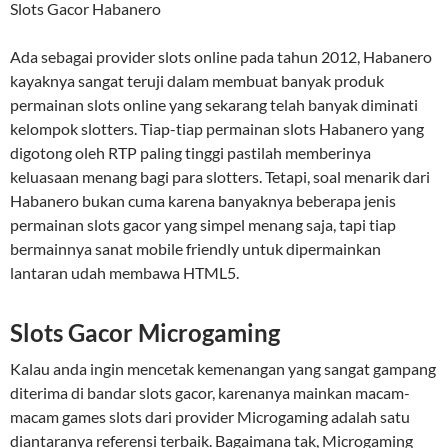
Slots Gacor Habanero
Ada sebagai provider slots online pada tahun 2012, Habanero
kayaknya sangat teruji dalam membuat banyak produk
permainan slots online yang sekarang telah banyak diminati
kelompok slotters. Tiap-tiap permainan slots Habanero yang
digotong oleh RTP paling tinggi pastilah memberinya
keluasaan menang bagi para slotters. Tetapi, soal menarik dari
Habanero bukan cuma karena banyaknya beberapa jenis
permainan slots gacor yang simpel menang saja, tapi tiap
bermainnya sanat mobile friendly untuk dipermainkan
lantaran udah membawa HTML5.
Slots Gacor Microgaming
Kalau anda ingin mencetak kemenangan yang sangat gampang
diterima di bandar slots gacor, karenanya mainkan macam-
macam games slots dari provider Microgaming adalah satu
diantaranya referensi terbaik. Bagaimana tak, Microgaming