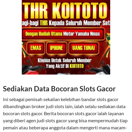
Sediakan Data Bocoran Slots Gacor
Ini sebagai pemisah sekalian kelebihan bandar slots gacor
dibandingkan broker judi slots lain, ialah selalu sediakan data
bocoran slots gacor. Berita bocoran slots gacor ialah layanan
yang diberi agen judi slots gacor yang bisa mempermudah tiap
pemain atau beberapa anggota dalam mengerti mana macam-