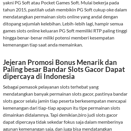
yakni PG Soft atau Pocket Games Soft. Mulai bekerja pada
tahun 2015, pastilah udah membikin PG Soft cukup oke dalam
mendatangkan permainan slots online yang andal dengan
ditopang sejumlah kelebihan. Lebih-lebih lagi, hampir semua
games slots online keluaran PG Soft memiliki RTP paling tinggi
hingga benar-benar miliki potensi memberi kesempatan
kemenangan tiap saat anda memainkan.
Jejeran Promosi Bonus Menarik dan
Paling besar Bandar Slots Gacor Dapat
dipercaya di Indonesia
Sebagai pemasok pelayanan slots terhebat yang
mendatangkan banyak permainan slots gacor, pastinya bandar
slots gacor selalu jamin tiap peserta berkesempatan mencapai
kemenangan dari tiap-tiap apapun itu tipe permainan slots
dimainkan didalamnya. Tapi demikian,biro judi slots gacor
dapat dipercaya tidak sekedar fokus saja dalam memberinya
agunan kemenangan saja, dan juga bisa mendatangkan