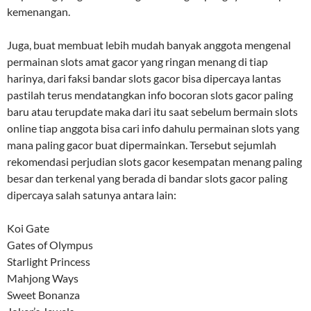
kemenangan.
Juga, buat membuat lebih mudah banyak anggota mengenal
permainan slots amat gacor yang ringan menang di tiap
harinya, dari faksi bandar slots gacor bisa dipercaya lantas
pastilah terus mendatangkan info bocoran slots gacor paling
baru atau terupdate maka dari itu saat sebelum bermain slots
online tiap anggota bisa cari info dahulu permainan slots yang
mana paling gacor buat dipermainkan. Tersebut sejumlah
rekomendasi perjudian slots gacor kesempatan menang paling
besar dan terkenal yang berada di bandar slots gacor paling
dipercaya salah satunya antara lain:
Koi Gate
Gates of Olympus
Starlight Princess
Mahjong Ways
Sweet Bonanza