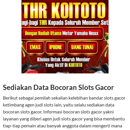
Sediakan Data Bocoran Slots Gacor
Berikut sebagai pemilah sekalian kelebihan bandar slots gacor
ketimbang agen judi slots lain, yaitu selalu sediakan data
bocoran slots gacor. Informasi bocoran slots gacor yakni
layanan yang diberi agen judi slots gacor yang bisa membantu
tiap-tiap pemain atau banyak anggota dalam mengerti mana