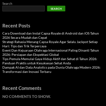
Search
SEARCH
Recent Posts
Cara Download dan Instal Capsa Royale di Android dan iOS Tahun
2026 Secara Mudah dan Cepat
Strategi Rahasia Menang Capsa Royale Agar Selalu Jackpot Setiap
Hari: Tips dan Trik Terpercaya
Event Dan Kejuaraan Olahraga Internasional Paling Dinanti Tahun
2026: Persiapan dan Ekspektasi Global
Tips Pemula Memulai Gaya Hidup Aktif dan Sehat di Tahun 2026:
Panduan Praktis untuk Kesuksesan Sehat Anda
Dampak AI dan Data Analytics pada Dunia Olahraga Modern 2026:
Transformasi dan Inovasi Terbaru
Recent Comments
NO COMMENTS TO SHOW.