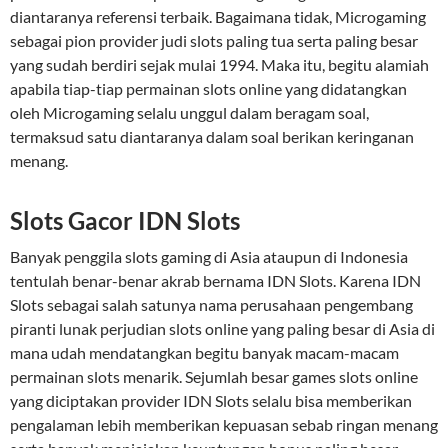
diantaranya referensi terbaik. Bagaimana tidak, Microgaming
sebagai pion provider judi slots paling tua serta paling besar
yang sudah berdiri sejak mulai 1994. Maka itu, begitu alamiah
apabila tiap-tiap permainan slots online yang didatangkan
oleh Microgaming selalu unggul dalam beragam soal,
termaksud satu diantaranya dalam soal berikan keringanan
menang.
Slots Gacor IDN Slots
Banyak penggila slots gaming di Asia ataupun di Indonesia
tentulah benar-benar akrab bernama IDN Slots. Karena IDN
Slots sebagai salah satunya nama perusahaan pengembang
piranti lunak perjudian slots online yang paling besar di Asia di
mana udah mendatangkan begitu banyak macam-macam
permainan slots menarik. Sejumlah besar games slots online
yang diciptakan provider IDN Slots selalu bisa memberikan
pengalaman lebih memberikan kepuasan sebab ringan menang