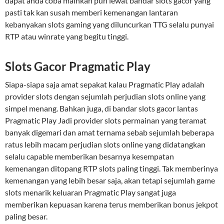
dapat anda coba mainkan pun lewat bandar slots gacor yang
pasti tak kan susah memberi kemenangan lantaran
kebanyakan slots gaming yang diluncurkan TTG selalu punyai
RTP atau winrate yang begitu tinggi.
Slots Gacor Pragmatic Play
Siapa-siapa saja amat sepakat kalau Pragmatic Play adalah
provider slots dengan sejumlah perjudian slots online yang
simpel menang. Bahkan juga, di bandar slots gacor lantas
Pragmatic Play Jadi provider slots permainan yang teramat
banyak digemari dan amat ternama sebab sejumlah beberapa
ratus lebih macam perjudian slots online yang didatangkan
selalu capable memberikan besarnya kesempatan
kemenangan ditopang RTP slots paling tinggi. Tak memberinya
kemenangan yang lebih besar saja, akan tetapi sejumlah game
slots menarik keluaran Pragmatic Play sangat juga
memberikan kepuasan karena terus memberikan bonus jekpot
paling besar.