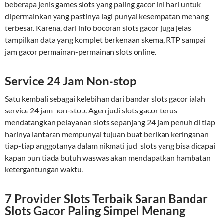
beberapa jenis games slots yang paling gacor ini hari untuk
dipermainkan yang pastinya lagi punyai kesempatan menang
terbesar. Karena, dari info bocoran slots gacor juga jelas
tampilkan data yang komplet berkenaan skema, RTP sampai
jam gacor permainan-permainan slots online.
Service 24 Jam Non-stop
Satu kembali sebagai kelebihan dari bandar slots gacor ialah
service 24 jam non-stop. Agen judi slots gacor terus
mendatangkan pelayanan slots sepanjang 24 jam penuh di tiap
harinya lantaran mempunyai tujuan buat berikan keringanan
tiap-tiap anggotanya dalam nikmati judi slots yang bisa dicapai
kapan pun tiada butuh waswas akan mendapatkan hambatan
ketergantungan waktu.
7 Provider Slots Terbaik Saran Bandar
Slots Gacor Paling Simpel Menang