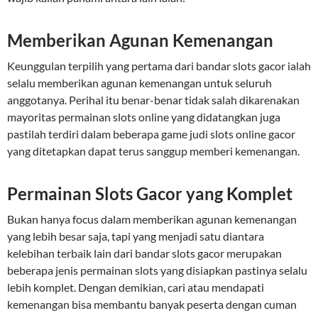
Memberikan Agunan Kemenangan
Keunggulan terpilih yang pertama dari bandar slots gacor ialah
selalu memberikan agunan kemenangan untuk seluruh
anggotanya. Perihal itu benar-benar tidak salah dikarenakan
mayoritas permainan slots online yang didatangkan juga
pastilah terdiri dalam beberapa game judi slots online gacor
yang ditetapkan dapat terus sanggup memberi kemenangan.
Permainan Slots Gacor yang Komplet
Bukan hanya focus dalam memberikan agunan kemenangan
yang lebih besar saja, tapi yang menjadi satu diantara
kelebihan terbaik lain dari bandar slots gacor merupakan
beberapa jenis permainan slots yang disiapkan pastinya selalu
lebih komplet. Dengan demikian, cari atau mendapati
kemenangan bisa membantu banyak peserta dengan cuman