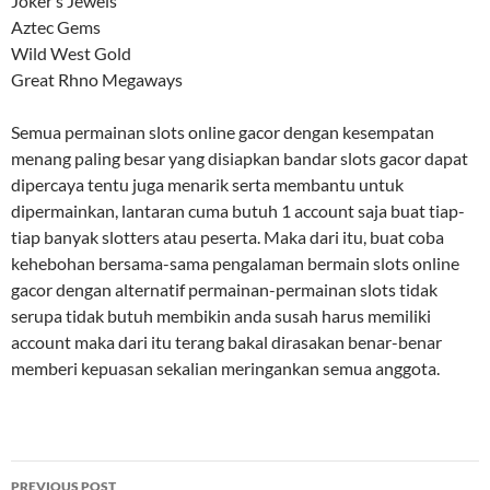
Joker’s Jewels
Aztec Gems
Wild West Gold
Great Rhno Megaways
Semua permainan slots online gacor dengan kesempatan
menang paling besar yang disiapkan bandar slots gacor dapat
dipercaya tentu juga menarik serta membantu untuk
dipermainkan, lantaran cuma butuh 1 account saja buat tiap-
tiap banyak slotters atau peserta. Maka dari itu, buat coba
kehebohan bersama-sama pengalaman bermain slots online
gacor dengan alternatif permainan-permainan slots tidak
serupa tidak butuh membikin anda susah harus memiliki
account maka dari itu terang bakal dirasakan benar-benar
memberi kepuasan sekalian meringankan semua anggota.
Post
PREVIOUS POST