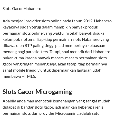
Slots Gacor Habanero
Ada menjadi provider slots online pada tahun 2012, Habanero
kayaknya sudah teruji dalam membikin banyak produk
permainan slots online yang waktu ini telah banyak disukai
kelompok slotters. Tiap-tiap permainan slots Habanero yang
dibawa oleh RTP paling tinggi pasti memberinya keluasaan
menang bagi para slotters. Tetapi, soal menarik dari Habanero
bukan cuma karena banyak macam-macam permainan slots
gacor yang ringan menang saja, akan tetapi tiap bermainnya
sanat mobile friendly untuk dipermainkan lantaran udah
membawa HTML5.
Slots Gacor Microgaming
Apabila anda mau mencetak kemenangan yang sangat mudah
didapat di bandar slots gacor, jadi mainkan beberapa jenis
permainan slots dari provider Microgaming adalah satu