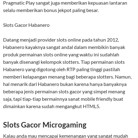
Pragmatic Play sangat juga memberikan kepuasan lantaran
selalu memberikan bonus jekpot paling besar.
Slots Gacor Habanero
Datang menjadi provider slots online pada tahun 2012,
Habanero kayaknya sangat andal dalam membikin banyak
produk permainan slots online yang waktu ini sudahlah
banyak disenangi kelompok slotters. Tiap permainan slots
Habanero yang digotong oleh RTP paling tinggi pastilah
memberi kelapangan menang bagi beberapa slotters. Namun,
hal menarik dari Habanero bukan karena hanya banyaknya
beberapa jenis permainan slots gacor yang simpel menang
saja, tapi tiap-tiap bermainnya sanat mobile friendly buat
dimainkan karena sudah mengangkut HTML5.
Slots Gacor Microgaming
Kalau anda mau mencapai kemenangan yang sangat mudah