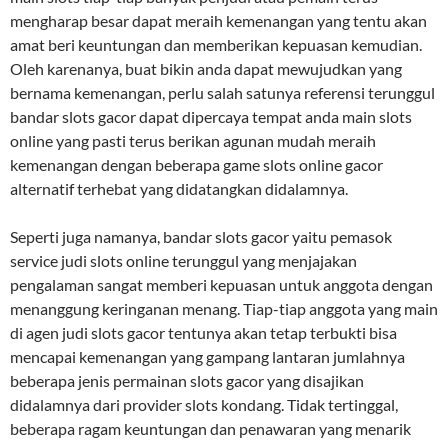
mengharap besar dapat meraih kemenangan yang tentu akan
amat beri keuntungan dan memberikan kepuasan kemudian.
Oleh karenanya, buat bikin anda dapat mewujudkan yang
bernama kemenangan, perlu salah satunya referensi terunggul
bandar slots gacor dapat dipercaya tempat anda main slots
online yang pasti terus berikan agunan mudah meraih
kemenangan dengan beberapa game slots online gacor
alternatif terhebat yang didatangkan didalamnya.
Seperti juga namanya, bandar slots gacor yaitu pemasok
service judi slots online terunggul yang menjajakan
pengalaman sangat memberi kepuasan untuk anggota dengan
menanggung keringanan menang. Tiap-tiap anggota yang main
di agen judi slots gacor tentunya akan tetap terbukti bisa
mencapai kemenangan yang gampang lantaran jumlahnya
beberapa jenis permainan slots gacor yang disajikan
didalamnya dari provider slots kondang. Tidak tertinggal,
beberapa ragam keuntungan dan penawaran yang menarik