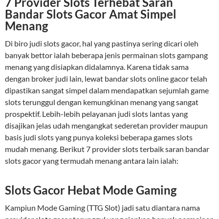
7 Provider Slots Terhebat Saran
Bandar Slots Gacor Amat Simpel
Menang
Di biro judi slots gacor, hal yang pastinya sering dicari oleh
banyak bettor ialah beberapa jenis permainan slots gampang
menang yang disiapkan didalamnya. Karena tidak sama
dengan broker judi lain, lewat bandar slots online gacor telah
dipastikan sangat simpel dalam mendapatkan sejumlah game
slots terunggul dengan kemungkinan menang yang sangat
prospektif. Lebih-lebih pelayanan judi slots lantas yang
disajikan jelas udah mengangkat sederetan provider maupun
basis judi slots yang punya koleksi beberapa games slots
mudah menang. Berikut 7 provider slots terbaik saran bandar
slots gacor yang termudah menang antara lain ialah:
Slots Gacor Hebat Mode Gaming
Kampiun Mode Gaming (TTG Slot) jadi satu diantara nama