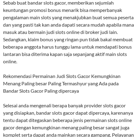
Sebab buat bandar slots gacor, memberikan sejumlah
keuntungan promosi bonus menarik bisa memperbanyak
pengalaman main slots yang menakjubkan buat semua peserta
dan yang pasti tak kan anda dapati secara mudah apabila mana
masuk atau bermain judi slots online di broker judi lain.
Sedangkan, klaim bonus yang ringan pun tidak bakal membuat
beberapa anggota harus tunggu lama untuk mendapati bonus
lantaran bisa diterima kapan saja sepanjang aktif main slots
online.
Rekomendasi Permainan Judi Slots Gacor Kemungkinan
Menang Paling besar Paling Termashyur yang Ada pada
Bandar Slots Gacor Paling dipercaya
Selesai anda mengenali berapa banyak provider slots gacor
yang disiapkan, bandar slots gacor dapat dipercaya, karenanya
tentu dapat ditegaskan beberapa jenis permainan slots online
gacor dengan kemungkinan menang paling besar sangat juga
komplet serta dapat anda mainkan secara gampang. Pelayanan