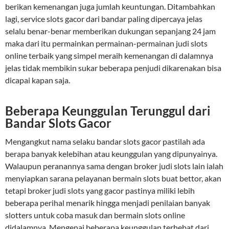
berikan kemenangan juga jumlah keuntungan. Ditambahkan
lagi, service slots gacor dari bandar paling dipercaya jelas
selalu benar-benar memberikan dukungan sepanjang 24 jam
maka dari itu permainkan permainan-permainan judi slots
online terbaik yang simpel meraih kemenangan di dalamnya
jelas tidak membikin sukar beberapa penjudi dikarenakan bisa
dicapai kapan saja.
Beberapa Keunggulan Terunggul dari
Bandar Slots Gacor
Mengangkut nama selaku bandar slots gacor pastilah ada
berapa banyak kelebihan atau keunggulan yang dipunyainya.
Walaupun peranannya sama dengan broker judi slots lain ialah
menyiapkan sarana pelayanan bermain slots buat bettor, akan
tetapi broker judi slots yang gacor pastinya miliki lebih
beberapa perihal menarik hingga menjadi penilaian banyak
slotters untuk coba masuk dan bermain slots online
didalamnya. Mengenai beberapa keunggulan terhebat dari