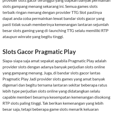
provider slots gacor terunggul yang siapkan banyak permainan
slots gampang menang sekarang ini. Semua games slots
terbaik ringan menang dengan provider TTG Slot pastinya
dapat anda coba permainkan lewat bandar slots gacor yang
pasti tidak susah memberinya kemenangan lantaran sejumlah
besar slots gaming yang di-launching TTG selalu memiliki RTP
ataupun winrate yang begitu tinggi.
Slots Gacor Pragmatic Play
Siapa-siapa saja amat sepakat apabila Pragmatic Play adalah
provider slots dengan adanya banyak perjudian slots online
yang gampang menang. Juga, di bandar slots gacor lantas
Pragmatic Play Jadi provider slots games yang amat banyak
digemari dan begitu ternama lantaran sekitar beberapa ratus
lebih type perjudian slots online yang didatangkan selalu
capable memberi besarnya kesempatan kemenangan disokong
RTP slots paling tinggi. Tak berikan kemenangan yang lebih
besar saja, tetapi beberapa game slots menarik keluaran