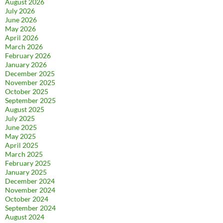
August 2026
July 2026
June 2026
May 2026
April 2026
March 2026
February 2026
January 2026
December 2025
November 2025
October 2025
September 2025
August 2025
July 2025
June 2025
May 2025
April 2025
March 2025
February 2025
January 2025
December 2024
November 2024
October 2024
September 2024
August 2024