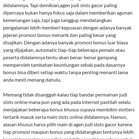
didalamnya. Tapi demikian,agen judi slots gacor paling
dipercaya bukan hanya fokus saja dalam memberikan agunan
kemenangan saja, tapi juga sanggup mendatangkan
pengalaman lebih memberi kepuasan dengan adanya banyak
jejeran promosi bonus menarik dan paling besar yang
disajikan. Dengan adanya banyak promosi bonus luar biasa
yang dijajakan, automatic tiap-tiap beberapa pemain atau
peserta didalamnya tentu akan benar-benar gampang
memperoleh tambahan keuntungan sebab pada dasarnya
bonus bisa diberi setiap waktu tanpa penting menanti lama
anda mesti menang dahulu.
Memang tidak disanggah kalau tiap bandar permainan judi
slots online mana pun yang ada pada internet pastilah selalu
menjajakan beberapa bonus khusus supaya membikin slotters
tertarik masuk serta main slots online didalamnya. Namun,
alasan khusus harus pilih main di agen judi slots gacor karena
tiap promosi maupun bonus yang didatangkan tentunya lebih