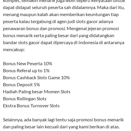
komplet, semakin menarik juga lebih seperti kenyataan untuk
dapat didapat seluruh peserta sah didalamnya. Maka dari itu,
menang maupun kalah akan memberikan keuntungan tiap
peserta kalau tergabung di agen judi slots gacor adanya
penawaran bonus dan promosi. Mengenai jejeran promosi
bonus menarik serta paling besar dari yang didatangkan
bandar slots gacor dapat dipercaya di Indonesia di antaranya
mencakup:
Bonus New Peserta 10%
Bonus Referal up to 1%
Bonus Cashback Slots Game 10%
Bonus Deposit 5%
Hadiah Paling besar Momen Slots
Bonus Rollingan Slots
Ekstra Bonus Turnover Slots
Selainnya, ada banyak lagi tentu saja promosi bonus menarik
dan paling besar lain kecuali dari yang kami berikan di atas.