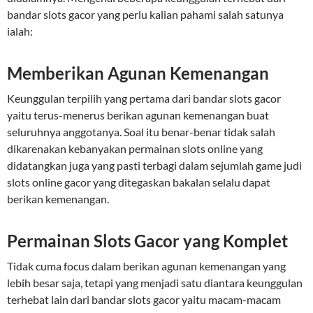
bandar slots gacor yang perlu kalian pahami salah satunya
ialah:
Memberikan Agunan Kemenangan
Keunggulan terpilih yang pertama dari bandar slots gacor
yaitu terus-menerus berikan agunan kemenangan buat
seluruhnya anggotanya. Soal itu benar-benar tidak salah
dikarenakan kebanyakan permainan slots online yang
didatangkan juga yang pasti terbagi dalam sejumlah game judi
slots online gacor yang ditegaskan bakalan selalu dapat
berikan kemenangan.
Permainan Slots Gacor yang Komplet
Tidak cuma focus dalam berikan agunan kemenangan yang
lebih besar saja, tetapi yang menjadi satu diantara keunggulan
terhebat lain dari bandar slots gacor yaitu macam-macam