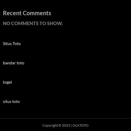
Recent Comments
NO COMMENTS TO SHOW.
Situs Toto
bandar toto
togel
situs toto
Copyright © 2025 |
OLXTOTO