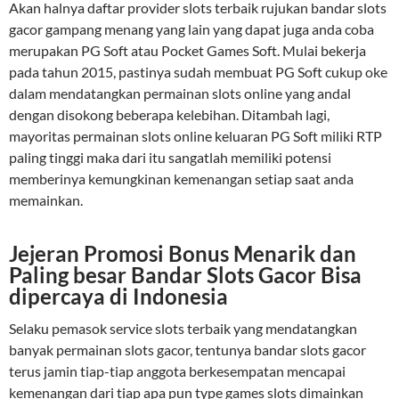
Akan halnya daftar provider slots terbaik rujukan bandar slots
gacor gampang menang yang lain yang dapat juga anda coba
merupakan PG Soft atau Pocket Games Soft. Mulai bekerja
pada tahun 2015, pastinya sudah membuat PG Soft cukup oke
dalam mendatangkan permainan slots online yang andal
dengan disokong beberapa kelebihan. Ditambah lagi,
mayoritas permainan slots online keluaran PG Soft miliki RTP
paling tinggi maka dari itu sangatlah memiliki potensi
memberinya kemungkinan kemenangan setiap saat anda
memainkan.
Jejeran Promosi Bonus Menarik dan
Paling besar Bandar Slots Gacor Bisa
dipercaya di Indonesia
Selaku pemasok service slots terbaik yang mendatangkan
banyak permainan slots gacor, tentunya bandar slots gacor
terus jamin tiap-tiap anggota berkesempatan mencapai
kemenangan dari tiap apa pun type games slots dimainkan