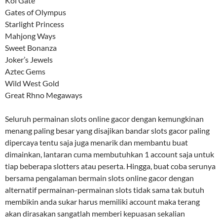
Koi Gate
Gates of Olympus
Starlight Princess
Mahjong Ways
Sweet Bonanza
Joker’s Jewels
Aztec Gems
Wild West Gold
Great Rhno Megaways
Seluruh permainan slots online gacor dengan kemungkinan
menang paling besar yang disajikan bandar slots gacor paling
dipercaya tentu saja juga menarik dan membantu buat
dimainkan, lantaran cuma membutuhkan 1 account saja untuk
tiap beberapa slotters atau peserta. Hingga, buat coba serunya
bersama pengalaman bermain slots online gacor dengan
alternatif permainan-permainan slots tidak sama tak butuh
membikin anda sukar harus memiliki account maka terang
akan dirasakan sangatlah memberi kepuasan sekalian