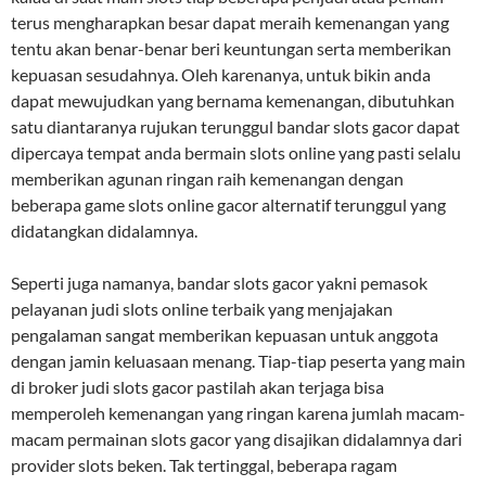
terus mengharapkan besar dapat meraih kemenangan yang
tentu akan benar-benar beri keuntungan serta memberikan
kepuasan sesudahnya. Oleh karenanya, untuk bikin anda
dapat mewujudkan yang bernama kemenangan, dibutuhkan
satu diantaranya rujukan terunggul bandar slots gacor dapat
dipercaya tempat anda bermain slots online yang pasti selalu
memberikan agunan ringan raih kemenangan dengan
beberapa game slots online gacor alternatif terunggul yang
didatangkan didalamnya.
Seperti juga namanya, bandar slots gacor yakni pemasok
pelayanan judi slots online terbaik yang menjajakan
pengalaman sangat memberikan kepuasan untuk anggota
dengan jamin keluasaan menang. Tiap-tiap peserta yang main
di broker judi slots gacor pastilah akan terjaga bisa
memperoleh kemenangan yang ringan karena jumlah macam-
macam permainan slots gacor yang disajikan didalamnya dari
provider slots beken. Tak tertinggal, beberapa ragam