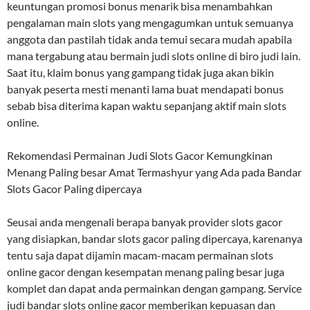
keuntungan promosi bonus menarik bisa menambahkan
pengalaman main slots yang mengagumkan untuk semuanya
anggota dan pastilah tidak anda temui secara mudah apabila
mana tergabung atau bermain judi slots online di biro judi lain.
Saat itu, klaim bonus yang gampang tidak juga akan bikin
banyak peserta mesti menanti lama buat mendapati bonus
sebab bisa diterima kapan waktu sepanjang aktif main slots
online.
Rekomendasi Permainan Judi Slots Gacor Kemungkinan
Menang Paling besar Amat Termashyur yang Ada pada Bandar
Slots Gacor Paling dipercaya
Seusai anda mengenali berapa banyak provider slots gacor
yang disiapkan, bandar slots gacor paling dipercaya, karenanya
tentu saja dapat dijamin macam-macam permainan slots
online gacor dengan kesempatan menang paling besar juga
komplet dan dapat anda permainkan dengan gampang. Service
judi bandar slots online gacor memberikan kepuasan dan