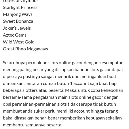
Gates of Olympus
Starlight Princess
Mahjong Ways
Sweet Bonanza
Joker’s Jewels
Aztec Gems
Wild West Gold
Great Rhno Megaways
Seluruhnya permainan slots online gacor dengan kesempatan
menang paling besar yang disiapkan bandar slots gacor dapat
dipercaya pastinya sangat menarik dan meringankan buat
dimainkan, lantaran cuman butuh 1 account saja buat tiap
beberapa slotters atau peserta. Maka, untuk coba kehebohan
bersama-sama pengalaman main slots online gacor dengan
opsi permainan-permainan slots tidak serupa tidak butuh
membuat anda sukar perlu memiliki account hingga terang
bakal dirasakan benar-benar memberikan kepuasan sekalian
membantu semuanya peserta.