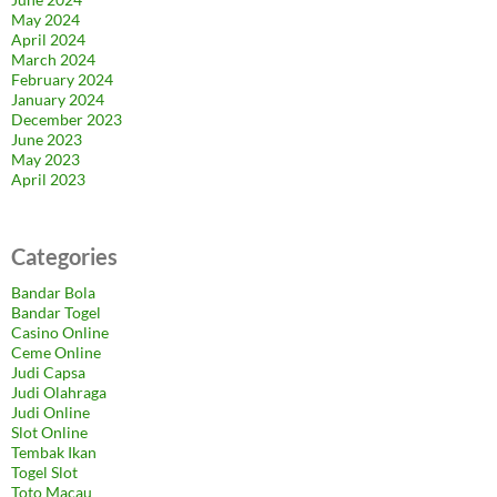
May 2024
April 2024
March 2024
February 2024
January 2024
December 2023
June 2023
May 2023
April 2023
Categories
Bandar Bola
Bandar Togel
Casino Online
Ceme Online
Judi Capsa
Judi Olahraga
Judi Online
Slot Online
Tembak Ikan
Togel Slot
Toto Macau