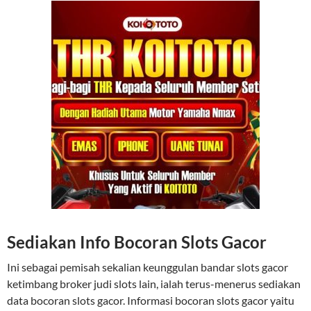
Sediakan Info Bocoran Slots Gacor
Ini sebagai pemisah sekalian keunggulan bandar slots gacor
ketimbang broker judi slots lain, ialah terus-menerus sediakan
data bocoran slots gacor. Informasi bocoran slots gacor yaitu