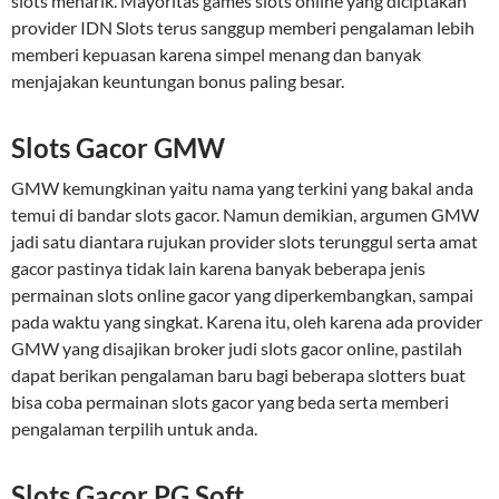
slots menarik. Mayoritas games slots online yang diciptakan
provider IDN Slots terus sanggup memberi pengalaman lebih
memberi kepuasan karena simpel menang dan banyak
menjajakan keuntungan bonus paling besar.
Slots Gacor GMW
GMW kemungkinan yaitu nama yang terkini yang bakal anda
temui di bandar slots gacor. Namun demikian, argumen GMW
jadi satu diantara rujukan provider slots terunggul serta amat
gacor pastinya tidak lain karena banyak beberapa jenis
permainan slots online gacor yang diperkembangkan, sampai
pada waktu yang singkat. Karena itu, oleh karena ada provider
GMW yang disajikan broker judi slots gacor online, pastilah
dapat berikan pengalaman baru bagi beberapa slotters buat
bisa coba permainan slots gacor yang beda serta memberi
pengalaman terpilih untuk anda.
Slots Gacor PG Soft