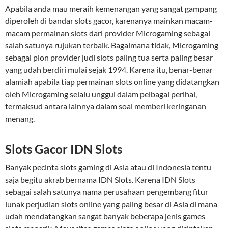
Apabila anda mau meraih kemenangan yang sangat gampang
diperoleh di bandar slots gacor, karenanya mainkan macam-
macam permainan slots dari provider Microgaming sebagai
salah satunya rujukan terbaik. Bagaimana tidak, Microgaming
sebagai pion provider judi slots paling tua serta paling besar
yang udah berdiri mulai sejak 1994. Karena itu, benar-benar
alamiah apabila tiap permainan slots online yang didatangkan
oleh Microgaming selalu unggul dalam pelbagai perihal,
termaksud antara lainnya dalam soal memberi keringanan
menang.
Slots Gacor IDN Slots
Banyak pecinta slots gaming di Asia atau di Indonesia tentu
saja begitu akrab bernama IDN Slots. Karena IDN Slots
sebagai salah satunya nama perusahaan pengembang fitur
lunak perjudian slots online yang paling besar di Asia di mana
udah mendatangkan sangat banyak beberapa jenis games