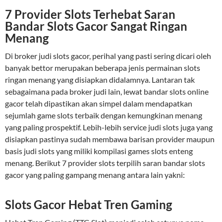
7 Provider Slots Terhebat Saran
Bandar Slots Gacor Sangat Ringan
Menang
Di broker judi slots gacor, perihal yang pasti sering dicari oleh
banyak bettor merupakan beberapa jenis permainan slots
ringan menang yang disiapkan didalamnya. Lantaran tak
sebagaimana pada broker judi lain, lewat bandar slots online
gacor telah dipastikan akan simpel dalam mendapatkan
sejumlah game slots terbaik dengan kemungkinan menang
yang paling prospektif. Lebih-lebih service judi slots juga yang
disiapkan pastinya sudah membawa barisan provider maupun
basis judi slots yang miliki kompilasi games slots enteng
menang. Berikut 7 provider slots terpilih saran bandar slots
gacor yang paling gampang menang antara lain yakni:
Slots Gacor Hebat Tren Gaming