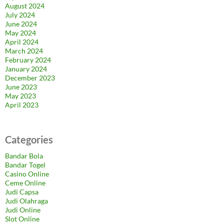
August 2024
July 2024
June 2024
May 2024
April 2024
March 2024
February 2024
January 2024
December 2023
June 2023
May 2023
April 2023
Categories
Bandar Bola
Bandar Togel
Casino Online
Ceme Online
Judi Capsa
Judi Olahraga
Judi Online
Slot Online