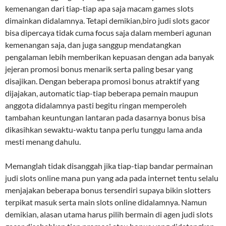
kemenangan dari tiap-tiap apa saja macam games slots
dimainkan didalamnya. Tetapi demikian,biro judi slots gacor
bisa dipercaya tidak cuma focus saja dalam memberi agunan
kemenangan saja, dan juga sanggup mendatangkan
pengalaman lebih memberikan kepuasan dengan ada banyak
jejeran promosi bonus menarik serta paling besar yang
disajikan. Dengan beberapa promosi bonus atraktif yang
dijajakan, automatic tiap-tiap beberapa pemain maupun
anggota didalamnya pasti begitu ringan memperoleh
tambahan keuntungan lantaran pada dasarnya bonus bisa
dikasihkan sewaktu-waktu tanpa perlu tunggu lama anda
mesti menang dahulu.
Memanglah tidak disanggah jika tiap-tiap bandar permainan
judi slots online mana pun yang ada pada internet tentu selalu
menjajakan beberapa bonus tersendiri supaya bikin slotters
terpikat masuk serta main slots online didalamnya. Namun
demikian, alasan utama harus pilih bermain di agen judi slots