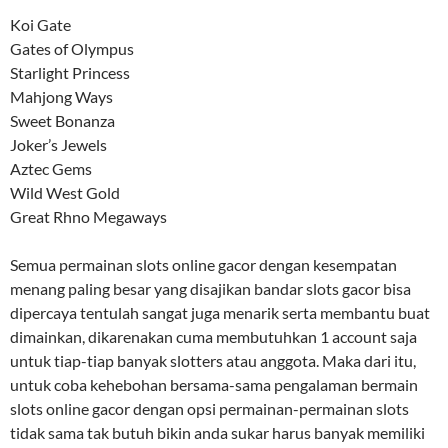
Koi Gate
Gates of Olympus
Starlight Princess
Mahjong Ways
Sweet Bonanza
Joker’s Jewels
Aztec Gems
Wild West Gold
Great Rhno Megaways
Semua permainan slots online gacor dengan kesempatan
menang paling besar yang disajikan bandar slots gacor bisa
dipercaya tentulah sangat juga menarik serta membantu buat
dimainkan, dikarenakan cuma membutuhkan 1 account saja
untuk tiap-tiap banyak slotters atau anggota. Maka dari itu,
untuk coba kehebohan bersama-sama pengalaman bermain
slots online gacor dengan opsi permainan-permainan slots
tidak sama tak butuh bikin anda sukar harus banyak memiliki