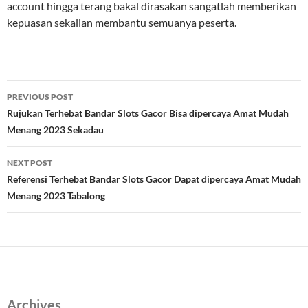
account hingga terang bakal dirasakan sangatlah memberikan
kepuasan sekalian membantu semuanya peserta.
Post
PREVIOUS POST
navigation
Rujukan Terhebat Bandar Slots Gacor Bisa dipercaya Amat Mudah
Menang 2023 Sekadau
NEXT POST
Referensi Terhebat Bandar Slots Gacor Dapat dipercaya Amat Mudah
Menang 2023 Tabalong
Archives