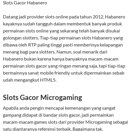
Slots Gacor Habanero
Datang jadi provider slots online pada tahun 2012, Habanero
kayaknya sudah tangguh dalam membentuk banyak produk
permainan slots online yang sekarang telah banyak disukai
golongan slotters. Tiap-tiap permainan slots Habanero yang
dibawa oleh RTP paling tinggi pasti memberinya kelapangan
menang bagi para slotters. Namun, soal menarik dari
Habanero bukan karena hanya banyaknya macam-macam
permainan slots gacor yang ringan menang saja, tapi tiap-tiap
bermainnya sanat mobile friendly untuk dipermainkan sebab
udah mengangkut HTML5.
Slots Gacor Microgaming
Apabila anda pengin mencapai kemenangan yang sangat
gampang didapat di bandar slots gacor, jadi permainkan
macam-macam games slots dari provider Microgaming sebagai
satu diantaranya referensi terbaik. Bagaimana tak,