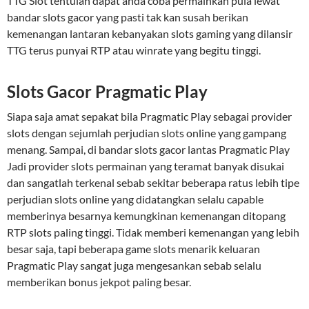
TTG Slot tentulah dapat anda coba permainkan pula lewat
bandar slots gacor yang pasti tak kan susah berikan
kemenangan lantaran kebanyakan slots gaming yang dilansir
TTG terus punyai RTP atau winrate yang begitu tinggi.
Slots Gacor Pragmatic Play
Siapa saja amat sepakat bila Pragmatic Play sebagai provider
slots dengan sejumlah perjudian slots online yang gampang
menang. Sampai, di bandar slots gacor lantas Pragmatic Play
Jadi provider slots permainan yang teramat banyak disukai
dan sangatlah terkenal sebab sekitar beberapa ratus lebih tipe
perjudian slots online yang didatangkan selalu capable
memberinya besarnya kemungkinan kemenangan ditopang
RTP slots paling tinggi. Tidak memberi kemenangan yang lebih
besar saja, tapi beberapa game slots menarik keluaran
Pragmatic Play sangat juga mengesankan sebab selalu
memberikan bonus jekpot paling besar.