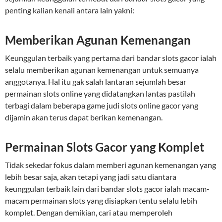
penting kalian kenali antara lain yakni:
Memberikan Agunan Kemenangan
Keunggulan terbaik yang pertama dari bandar slots gacor ialah
selalu memberikan agunan kemenangan untuk semuanya
anggotanya. Hal itu gak salah lantaran sejumlah besar
permainan slots online yang didatangkan lantas pastilah
terbagi dalam beberapa game judi slots online gacor yang
dijamin akan terus dapat berikan kemenangan.
Permainan Slots Gacor yang Komplet
Tidak sekedar fokus dalam memberi agunan kemenangan yang
lebih besar saja, akan tetapi yang jadi satu diantara
keunggulan terbaik lain dari bandar slots gacor ialah macam-
macam permainan slots yang disiapkan tentu selalu lebih
komplet. Dengan demikian, cari atau memperoleh