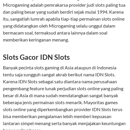
Microgaming adalah pemrakarsa provider judi slots paling tua
dan paling besar yang sudah berdiri sejak mulai 1994. Karena
itu, sangatlah lumrah apabila tiap-tiap permainan slots online
yang didatangkan oleh Microgaming selalu unggul dalam
bermacam soal, termaksud antara lainnya dalam soal
memberikan keringanan menang.
Slots Gacor IDN Slots
Banyak pecinta slots gaming di Asia ataupun di Indonesia
tentu saja sungguh sangat akrab berikut nama IDN Slots.
Karena IDN Slots sebagai satu diantara nama perusahaan
pengembang feature lunak perjudian slots online yang paling
besar di Asia di mana sudah mendatangkan sangat banyak
beberapa jenis permainan slots menarik. Mayoritas games
slots online yang diperkembangkan provider IDN Slots terus
bisa memberikan pengalaman lebih memberi kepuasan
lantaran simpel menang serta banyak menjajakan keuntungan