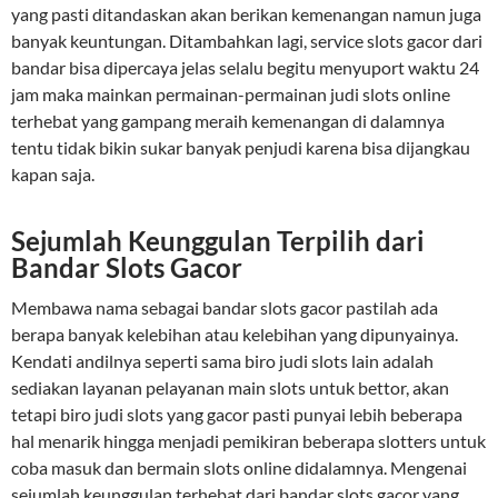
yang pasti ditandaskan akan berikan kemenangan namun juga
banyak keuntungan. Ditambahkan lagi, service slots gacor dari
bandar bisa dipercaya jelas selalu begitu menyuport waktu 24
jam maka mainkan permainan-permainan judi slots online
terhebat yang gampang meraih kemenangan di dalamnya
tentu tidak bikin sukar banyak penjudi karena bisa dijangkau
kapan saja.
Sejumlah Keunggulan Terpilih dari
Bandar Slots Gacor
Membawa nama sebagai bandar slots gacor pastilah ada
berapa banyak kelebihan atau kelebihan yang dipunyainya.
Kendati andilnya seperti sama biro judi slots lain adalah
sediakan layanan pelayanan main slots untuk bettor, akan
tetapi biro judi slots yang gacor pasti punyai lebih beberapa
hal menarik hingga menjadi pemikiran beberapa slotters untuk
coba masuk dan bermain slots online didalamnya. Mengenai
sejumlah keunggulan terhebat dari bandar slots gacor yang