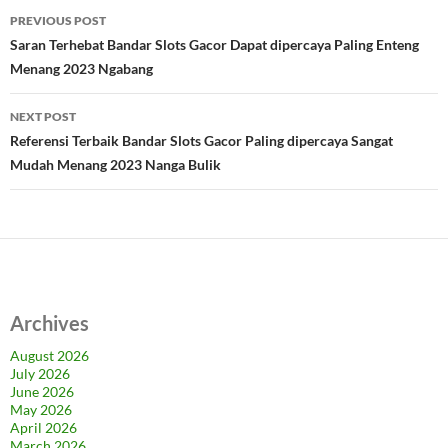
Post
PREVIOUS POST
navigation
Saran Terhebat Bandar Slots Gacor Dapat dipercaya Paling Enteng
Menang 2023 Ngabang
NEXT POST
Referensi Terbaik Bandar Slots Gacor Paling dipercaya Sangat
Mudah Menang 2023 Nanga Bulik
Archives
August 2026
July 2026
June 2026
May 2026
April 2026
March 2026